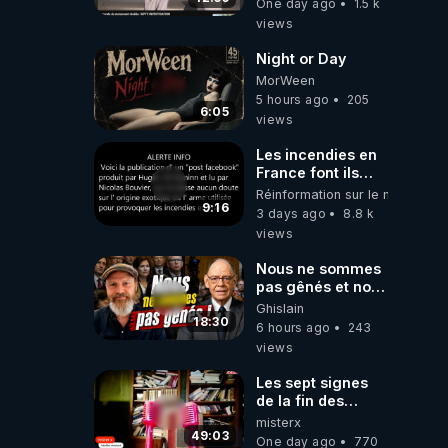
One day ago
1.5 k
découverte
views
Night or Day
MorWeen
5 hours ago
205
6:05
views
Les incendies en
France font ils
partie d' un plan
Réinformation sur le monde
qui aurait débuté
9:16
3 days ago
8.8 k
le 11 septembre
views
2001 ?
Nous ne sommes
pas gênés et nous
n’avons pas
Ghislain
besoin de nous
18:30
6 hours ago
243
excuser ! #jw
views
#jehovah
#collegecentral
Les sept signes
de la fin des
temps selon
misterx
l’intervenant
49:03
One day ago
770