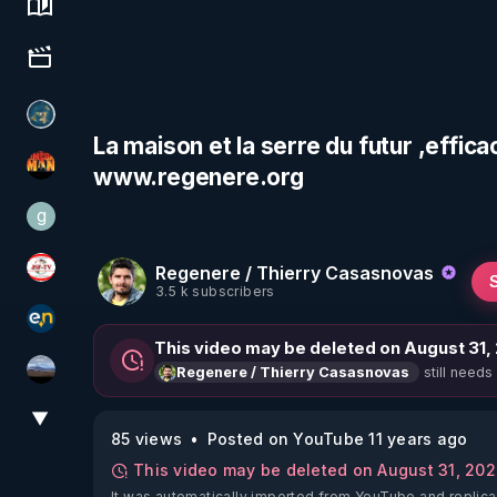
Science, history & spirituality
Culture, media & entertainment
Réinformation sur le monde
La maison et la serre du futur ,effica
www.regenere.org
OHM ÉGA MAN
g
gilo59
Regenere / Thierry Casasnovas
JSF - TV
3.5 k subscribers
essentiel.news
This video may be deleted on August 31,
still needs
Regenere / Thierry Casasnovas
michel lanceur alerte
▼
View More
85 views
Posted on YouTube 11 years ago
This video may be deleted on August 31, 20
It was automatically imported from YouTube and replica