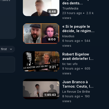
des dents
dévitalisées et
TrueMedia
des implants
4:46
23 hours ago
2.0 k
views
« Si le peuple le
décide, le régime
peut tomber
klaudius
demain ! »
8:00
6 hours ago
544
views
first
Robert Bigelow
avait débriefer le
pédophile
tic tac ufo
génocidaire de
2:21
9 hours ago
605
donald j trump
views
Juan Branco à
Tarnos: Ceuta, le
narcotrafic et le
La Revue De Brêle
pouvoir en France
1:45:43
8 hours ago
190
views