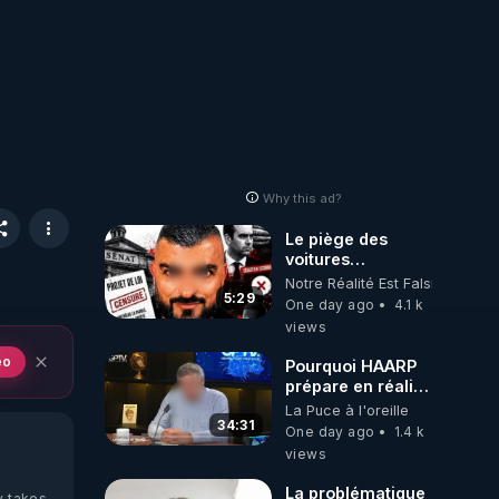
Why this ad?
Le piège des
voitures
électriques se
Notre Réalité Est Falsifiée Et F
referme sur les
5:29
One day ago
4.1 k
usagers !
views
eo
Pourquoi HAARP
prépare en réalité
un CHAOS
La Puce à l'oreille
climatique, on
34:31
One day ago
1.4 k
répond
views
La problématique
y takes