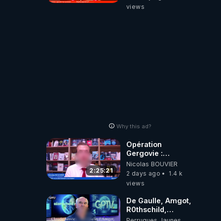
views
Why this ad?
Opération
Gergovie :
‪@38resistancegauloise‬
Nicolas BOUVIER
‪@MarionSigautOfficiel‬
2:25:21
2 days ago
1.4 k
‪@gladysriifard5710‬
views
Laëtitia
De Gaulle, Amgot,
R0thschild,
Macron &
Perruques Jaunes