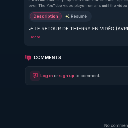
over. The YouTube video player remains until the video
Description
Résumé
🌱 LE RETOUR DE THIERRY EN VIDÉO (AVRIL
More
https://www.rgnr.fr/presentation.html
🌱 LE MAGAZINE RÉGÉNÈRE 

COMMENTS
http://rgnr.li/ymag
Log in
or
sign up
to comment.
🌱 LA BOUTIQUE DU MAGAZINE

https://boutique.magazine-regenere.fr/
🌱 FIL TELEGRAM

https://t.me/rgnr_fr
No comments