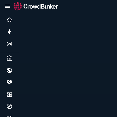
Current
Rushes
Live
Politics & institutions
World & geopolitics
Health, food & wellbeing
Society, justice & freedoms
Economy, environment & technology