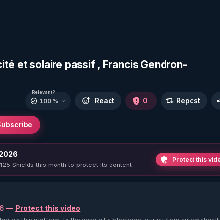
cité et solaire passif , Francis Gendron-
Relevant?
React
0
Repost
100 %
Subscribe
 2026
Protect this vid
 125 Shields this month to protect its content
26 —
Protect this video
ted on this platform.
In the case of a blockage, our system automaticall