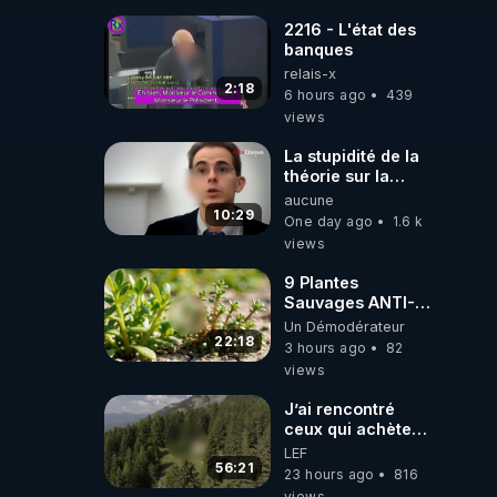
2216 - L'état des
banques
relais-x
2:18
6 hours ago
439
views
La stupidité de la
théorie sur la
responsabilité de
aucune
l’homme
10:29
One day ago
1.6 k
concernant le
views
dioxyde de
carbone.
9 Plantes
Sauvages ANTI-
FAMINE: ces
Un Démodérateur
Ressources
22:18
3 hours ago
82
NUTRITIVES&MéDICINALES
views
JARDIN&des
Haies
J’ai rencontré
ceux qui achètent
des bunkers pour
LEF
survivre à la fin
56:21
23 hours ago
816
du monde
views