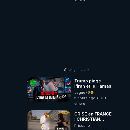
Why this ad?
Trump piège
l'Iran et le Hamas
Jague76
15:24
5 hours ago
131
views
CRISE en FRANCE
: CHRISTIAN
COTTEN FAIT une
Priscane
étrange
12:55