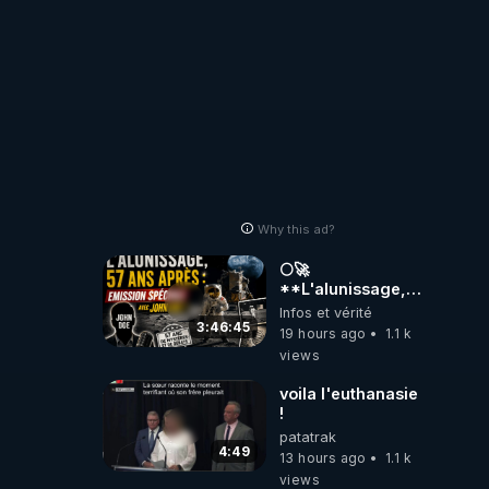
Why this ad?
🌕🚀
**L'alunissage,
57 ans après :
Infos et vérité
Émission spéciale
3:46:45
19 hours ago
1.1 k
avec John Doe
views
!** 👨 🚀✨
voila l'euthanasie
!
patatrak
4:49
13 hours ago
1.1 k
views