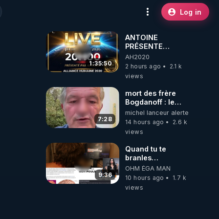
Log in
ANTOINE
PRÉSENTE
AH2020 LE LIVE
AH2020
20H ***DU
1:35:50
2 hours ago
2.1 k
06/08/2026***
views
mort des frère
Bogdanoff : le
mensonge d état
michel lanceur alerte
7:28
14 hours ago
2.6 k
views
Quand tu te
branles
bonhomme tu
OHM ÉGA MAN
émets des ondes
9:36
10 hours ago
1.7 k
ils ont juste omis
views
de t'expliquer