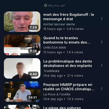
Why this ad?
http://rgnr.li/facebook
mort des frère Bogdanoff : le
mensonge d état
🌱 INSTAGRAM

michel lanceur alerte
7:28
15 hours ago
2.8 k views
https://www.instagram.com/rdlr_thierrycasasnovas/
http://rgnr.li/instagram
Quand tu te branles
bonhomme tu émets des
ondes ils ont juste omis de
OHM ÉGA MAN
🌱 LA NEWSLETTER

t'expliquer
9:36
12 hours ago
1.9 k views
Pour ne pas rater l’actualité RGNR (stages, 
La problématique des dents
dévitalisées et des implants
http://rgnr.li/news
TrueMedia
4:46
One day ago
2.1 k views
🌱 VIDÉOS NON CENSURÉES SUR ODYSEE 

Toutes les vidéos Youtube sont aussi sur la 
Pourquoi HAARP prépare en
réalité un CHAOS climatique,
on répond
La Puce à l'oreille
http://rgnr.li/odysee
34:31
One day ago
1.5 k views
🌱 LES STAGES EN PRÉSENTIEL

Le piège des voitures