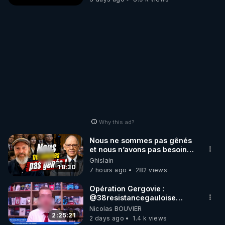
Why this ad?
Nous ne sommes pas gênés
et nous n’avons pas besoin
de nous excuser ! #jw
Ghislain
#jehovah #collegecentral
18:30
7 hours ago
282 views
Opération Gergovie :
‪@38resistancegauloise‬
‪@MarionSigautOfficiel‬
Nicolas BOUVIER
‪@gladysriifard5710‬ Laëtitia
2:25:21
2 days ago
1.4 k views