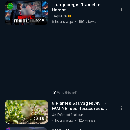
Trump piège l'Iran et le
Hamas
Jague76
15:24
6 hours ago
166 views
Why this ad?
9 Plantes Sauvages ANTI-
FAMINE: ces Ressources
NUTRITIVES&MéDICINALES"gratuite
Un Démodérateur
JARDIN&des Haies
22:18
4 hours ago
125 views