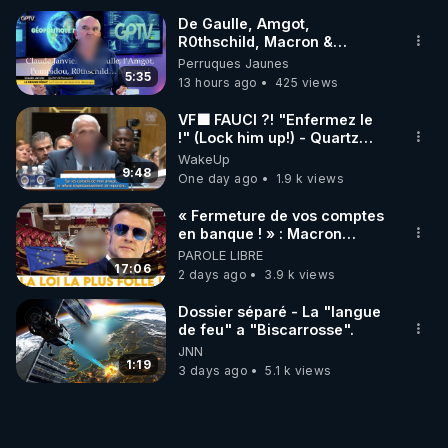
De Gaulle, Amgot,
R0thschild, Macron &
Pompidou… Macron Claude
Perruques Jaunes
Janvier, GPTV, 18 X 2024
5:35
13 hours ago
425 views
VF🟩 FAUCI ?! "Enfermez le
!" (Lock him up!) - Quartz
Traduction
WakeUp
9:48
One day ago
1.9 k views
« Fermeture de vos comptes
en banque ! » : Macron
impose une loi folle !
PAROLE LIBRE
17:06
2 days ago
3.9 k views
Dossier séparé - La "langue
de feu" a "Biscarrosse".
JNN
1:19
3 days ago
5.1 k views