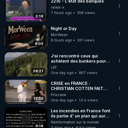
2216 - L'état des banques
relais-x
7 hours ago
558 views
2:18
Night or Day
MorWeen
6 hours ago
261 views
6:05
J’ai rencontré ceux qui
achètent des bunkers pour
survivre à la fin du monde
LEF
56:21
One day ago
867 views
CRISE en FRANCE :
CHRISTIAN COTTEN FAIT
une étrange découverte
Priscane
12:55
One day ago
1.5 k views
Les incendies en France font
ils partie d' un plan qui aurait
débuté le 11 septembre 2001
Réinformation sur le monde
?
9:16
3 days ago
8.9 k views