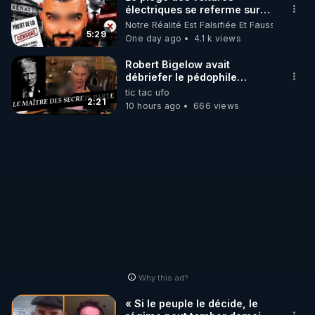
électriques se referme sur
les usagers !
Notre Réalité Est Falsifiée Et Fausse
http://rgnr.li/stages
5:29
One day ago
4.1 k views
_________

Robert Bigelow avait
débriefer le pédophile
génocidaire de donald j
tic tac ufo
LES CODES PROMO DES PARTENAIRES

trump
2:21
10 hours ago
666 views
▶ 10 % de réduction sur toute la boutique 
WARMCOOK (Kuvings) : 

Rendez-vous sur : 
http://rgnr.li/warmcook
 avec le 
code : REGENERE10

▶ 10 % de réduction sur une sélection de produits 
de la boutique VIDYA : 

Rendez-vous sur : 
http://rgnr.li/vidya
 avec le code : 
REGENERE10

Why this ad?
▶ 10 % de réduction sur les extracteurs de la 
« Si le peuple le décide, le