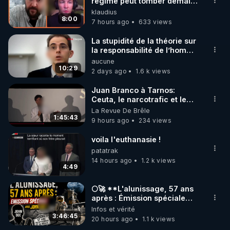
marque SANA : 

régime peut tomber demain !
»
klaudius
Rendez-vous sur 
http://rgnr.li/lechoubrave
 avec le 
8:00
7 hours ago
633 views
code : REGENERE10

La stupidité de la théorie sur
▶ 30 jours gratuit sur l’application de méditation et 
la responsabilité de l’homme
concernant le dioxyde de
aucune
de bien-être ENVOL :

carbone.
10:29
2 days ago
1.6 k views
Rendez-vous sur 
https://www.envol.app/code
 avec 
le code : REGENERE
Juan Branco à Tarnos:
Ceuta, le narcotrafic et le
pouvoir en France
La Revue De Brêle
1:45:43
9 hours ago
234 views
voila l'euthanasie !
patatrak
14 hours ago
1.2 k views
4:49
🌕🚀 **L'alunissage, 57 ans
après : Émission spéciale
avec John Doe !** 👨 🚀✨
Infos et vérité
3:46:45
20 hours ago
1.1 k views