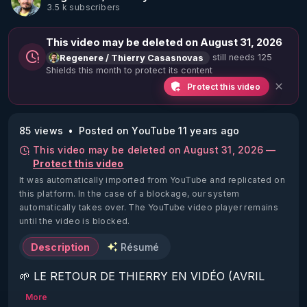
3.5 k subscribers
This video may be deleted on August 31, 2026
still needs 125
Regenere / Thierry Casasnovas
Shields this month to protect its content
Protect this video
85 views
Posted on YouTube 11 years ago
This video may be deleted on August 31, 2026 —
Protect this video
It was automatically imported from YouTube and replicated on
this platform.
In the case of a blockage, our system
automatically takes over. The YouTube video player remains
until the video is blocked.
Description
Résumé
🌱 LE RETOUR DE THIERRY EN VIDÉO (AVRIL 
2022)!

More