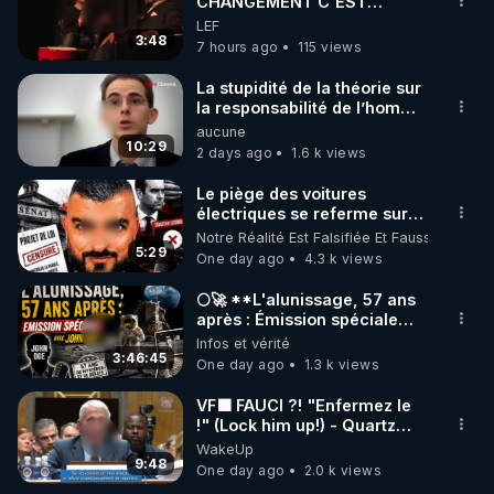
marque SANA : 

CHANGEMENT C'EST
MAINTENANT
LEF
Rendez-vous sur 
http://rgnr.li/lechoubrave
 avec le 
3:48
7 hours ago
115 views
code : REGENERE10

La stupidité de la théorie sur
▶ 30 jours gratuit sur l’application de méditation et 
la responsabilité de l’homme
concernant le dioxyde de
aucune
de bien-être ENVOL :

carbone.
10:29
2 days ago
1.6 k views
Rendez-vous sur 
https://www.envol.app/code
 avec 
le code : REGENERE
Le piège des voitures
électriques se referme sur
les usagers !
Notre Réalité Est Falsifiée Et Fausse
5:29
One day ago
4.3 k views
🌕🚀 **L'alunissage, 57 ans
après : Émission spéciale
avec John Doe !** 👨 🚀✨
Infos et vérité
3:46:45
One day ago
1.3 k views
VF🟩 FAUCI ?! "Enfermez le
!" (Lock him up!) - Quartz
Traduction
WakeUp
9:48
One day ago
2.0 k views