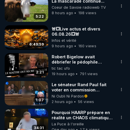
La mascarade continue...
Coeur de Savoie radioweb TV
8 hours ago
198 views
5:22
🚨💥Live actus et divers
06.08.26💥🚨
Infos et vérité
6:49:59
9 hours ago
160 views
Robert Bigelow avait
débriefer le pédophile
génocidaire de donald j
tic tac ufo
trump
2:21
19 hours ago
791 views
Le sénateur Rand Paul fait
voter en commission
l'outrage au Congrès contre
Ni Oubli Ni Pardon
Anthony Fauci
1:07
2 hours ago
56 views
Pourquoi HAARP prépare en
réalité un CHAOS climatique,
on répond
La Puce à l'oreille
34:31
One day ago
1.7 k views