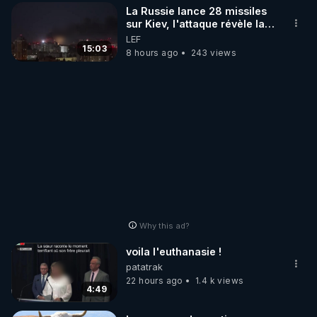
La Russie lance 28 missiles
sur Kiev, l'attaque révèle la
faiblesse de Kiev
LEF
15:03
8 hours ago
243 views
Why this ad?
voila l'euthanasie !
patatrak
22 hours ago
1.4 k views
4:49