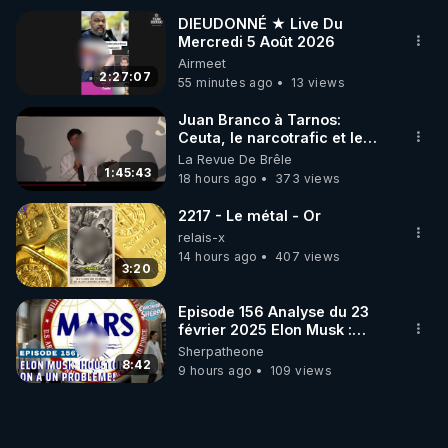
DIEUDONNÉ ★ Live Du
Mercredi 5 Août 2026
Airmeet
2:27:07
55 minutes ago
13 views
Juan Branco à Tarnos:
Ceuta, le narcotrafic et le
pouvoir en France
La Revue De Brêle
1:45:43
18 hours ago
373 views
2217 - Le métal - Or
relais-x
14 hours ago
407 views
3:20
Episode 156 Analyse du 23
février 2025 Elon Musk :
Houston , on a un problème !
Sherpatheone
8:42
9 hours ago
109 views