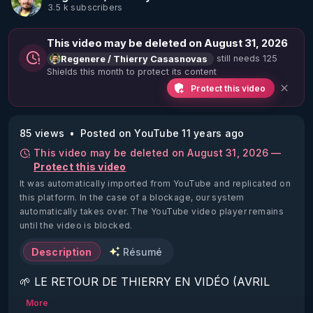
3.5 k subscribers
This video may be deleted on August 31, 2026
still needs 125
Regenere / Thierry Casasnovas
Shields this month to protect its content
Protect this video
85 views
Posted on YouTube 11 years ago
This video may be deleted on August 31, 2026 —
Protect this video
It was automatically imported from YouTube and replicated on
this platform.
In the case of a blockage, our system
automatically takes over. The YouTube video player remains
until the video is blocked.
Description
Résumé
🌱 LE RETOUR DE THIERRY EN VIDÉO (AVRIL 
2022)!

More