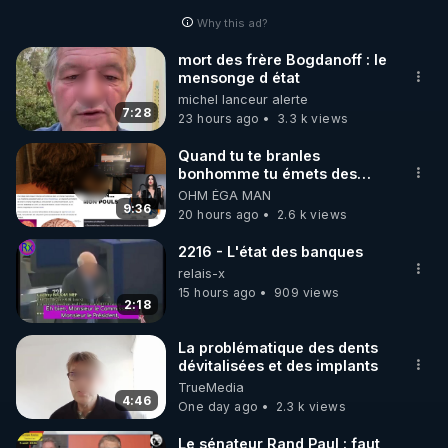
Why this ad?
http://rgnr.li/facebook
mort des frère Bogdanoff : le
mensonge d état
🌱 INSTAGRAM

michel lanceur alerte
7:28
23 hours ago
3.3 k views
https://www.instagram.com/rdlr_thierrycasasnovas/
http://rgnr.li/instagram
Quand tu te branles
bonhomme tu émets des
ondes ils ont juste omis de
OHM ÉGA MAN
🌱 LA NEWSLETTER

t'expliquer
9:36
20 hours ago
2.6 k views
Pour ne pas rater l’actualité RGNR (stages, 
2216 - L'état des banques
http://rgnr.li/news
relais-x
15 hours ago
909 views
2:18
🌱 VIDÉOS NON CENSURÉES SUR ODYSEE 

Toutes les vidéos Youtube sont aussi sur la 
La problématique des dents
dévitalisées et des implants
TrueMedia
http://rgnr.li/odysee
4:46
One day ago
2.3 k views
🌱 LES STAGES EN PRÉSENTIEL

Le sénateur Rand Paul : faut