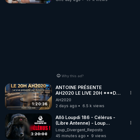
Why this ad?
ANTOINE PRÉSENTE
AH2020 LE LIVE 20H ***DU
04/08/2026*** 📷LE
AH2020
GRAND RÉVEIL EST EN
1:20:36
2 days ago
6.5 k views
MARCHE 📷
Allô Loupdi 186 - Célérus -
(Libre Antenne) - Loup
Divergent 2026.08.06
Loup_Divergent_Reposts
3:20:08
45 minutes ago
9 views