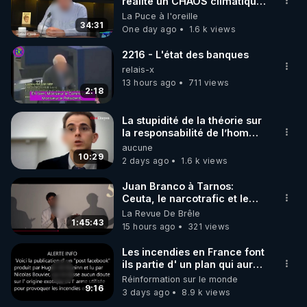
marque SANA : 

réalité un CHAOS climatique,
on répond
La Puce à l'oreille
Rendez-vous sur 
http://rgnr.li/lechoubrave
 avec le 
34:31
One day ago
1.6 k views
code : REGENERE10

2216 - L'état des banques
▶ 30 jours gratuit sur l’application de méditation et 
relais-x
de bien-être ENVOL :

13 hours ago
711 views
2:18
Rendez-vous sur 
https://www.envol.app/code
 avec 
le code : REGENERE
La stupidité de la théorie sur
la responsabilité de l’homme
concernant le dioxyde de
aucune
carbone.
10:29
2 days ago
1.6 k views
Juan Branco à Tarnos:
Ceuta, le narcotrafic et le
pouvoir en France
La Revue De Brêle
1:45:43
15 hours ago
321 views
Les incendies en France font
ils partie d' un plan qui aurait
débuté le 11 septembre 2001
Réinformation sur le monde
?
9:16
3 days ago
8.9 k views