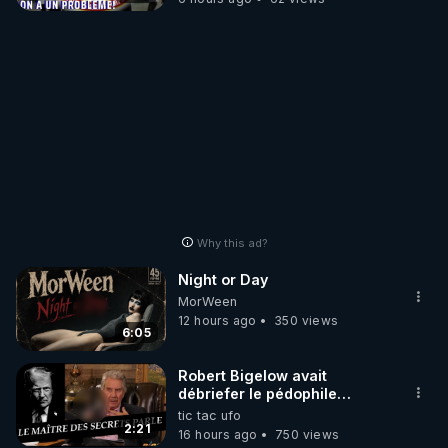
Why this ad?
Night or Day
MorWeen
12 hours ago
350 views
6:05
Robert Bigelow avait
débriefer le pédophile
génocidaire de donald j
tic tac ufo
trump
2:21
16 hours ago
750 views