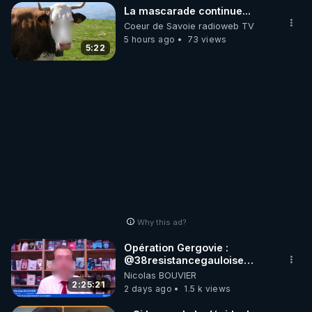
La mascarade continue...
Coeur de Savoie radioweb TV
5 hours ago
73 views
5:22
Why this ad?
Opération Gergovie :
‪@38resistancegauloise‬
‪@MarionSigautOfficiel‬
Nicolas BOUVIER
‪@gladysriifard5710‬ Laëtitia
2:25:21
2 days ago
1.5 k views