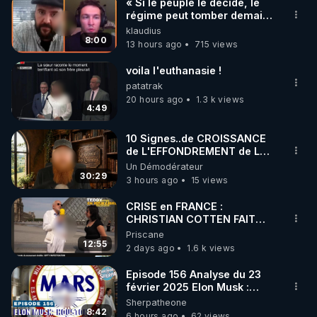
« Si le peuple le décide, le
régime peut tomber demain !
»
klaudius
8:00
13 hours ago
715 views
voila l'euthanasie !
patatrak
20 hours ago
1.3 k views
4:49
10 Signes..de CROISSANCE
de L'EFFONDREMENT de La
Civilisation
Un Démodérateur
de"DECROISSANCE de
30:29
3 hours ago
15 views
L'Humaine Société"?
CRISE en FRANCE :
CHRISTIAN COTTEN FAIT
une étrange découverte
Priscane
12:55
2 days ago
1.6 k views
Episode 156 Analyse du 23
février 2025 Elon Musk :
Houston , on a un problème !
Sherpatheone
8:42
6 hours ago
62 views