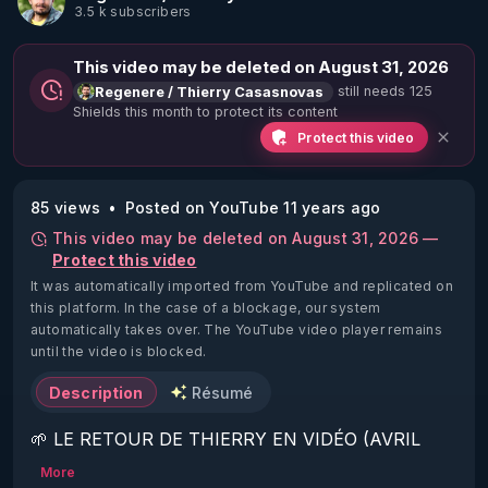
3.5 k subscribers
This video may be deleted on August 31, 2026
still needs 125
Regenere / Thierry Casasnovas
Shields this month to protect its content
Protect this video
85 views
Posted on YouTube 11 years ago
This video may be deleted on August 31, 2026 —
Protect this video
It was automatically imported from YouTube and replicated on
this platform.
In the case of a blockage, our system
automatically takes over. The YouTube video player remains
until the video is blocked.
Description
Résumé
🌱 LE RETOUR DE THIERRY EN VIDÉO (AVRIL 
2022)!

More