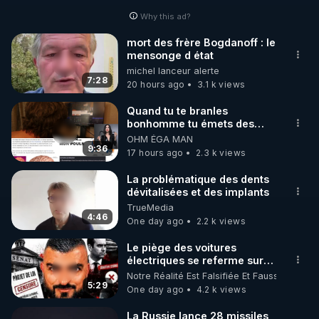
Why this ad?
http://rgnr.li/facebook
mort des frère Bogdanoff : le
mensonge d état
🌱 INSTAGRAM

michel lanceur alerte
7:28
20 hours ago
3.1 k views
https://www.instagram.com/rdlr_thierrycasasnovas/
http://rgnr.li/instagram
Quand tu te branles
bonhomme tu émets des
ondes ils ont juste omis de
OHM ÉGA MAN
🌱 LA NEWSLETTER

t'expliquer
9:36
17 hours ago
2.3 k views
Pour ne pas rater l’actualité RGNR (stages, 
La problématique des dents
dévitalisées et des implants
http://rgnr.li/news
TrueMedia
4:46
One day ago
2.2 k views
🌱 VIDÉOS NON CENSURÉES SUR ODYSEE 

Toutes les vidéos Youtube sont aussi sur la 
Le piège des voitures
électriques se referme sur
les usagers !
Notre Réalité Est Falsifiée Et Fausse
http://rgnr.li/odysee
5:29
One day ago
4.2 k views
🌱 LES STAGES EN PRÉSENTIEL

La Russie lance 28 missiles