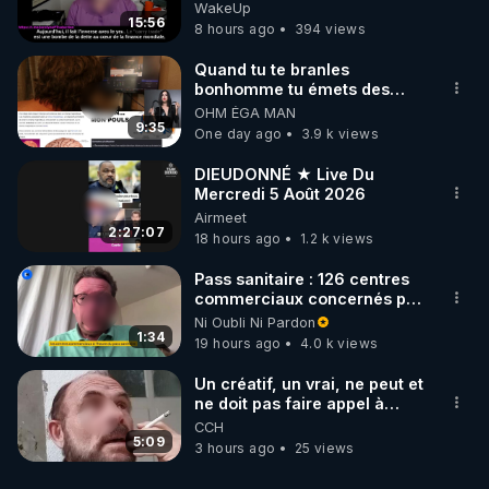
Jocelyne Traduction
WakeUp
15:56
8 hours ago
394 views
Quand tu te branles
bonhomme tu émets des
ondes ils ont juste omis de
OHM ÉGA MAN
t'expliquer
9:35
One day ago
3.9 k views
DIEUDONNÉ ★ Live Du
Mercredi 5 Août 2026
Airmeet
2:27:07
18 hours ago
1.2 k views
Pass sanitaire : 126 centres
commerciaux concernés par
l'obligation dans toute la
Ni Oubli Ni Pardon
France
1:34
19 hours ago
4.0 k views
Un créatif, un vrai, ne peut et
ne doit pas faire appel à
l'intelligence artificielle
CCH
5:09
3 hours ago
25 views