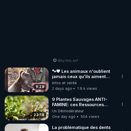
Why this ad?
🐾💖 Les animaux n'oublient
jamais ceux qu'ils aiment…
🥹❤️
Infos et vérité
6:28
2 days ago
1.9 k views
9 Plantes Sauvages ANTI-
FAMINE: ces Ressources
NUTRITIVES&MéDICINALES"gratuite
Un Démodérateur
JARDIN&des Haies
22:18
One day ago
504 views
La problématique des dents