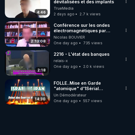
dévitalisées et des implants
TrueMedia
4:46
2 days ago
2.7 k views
Conférence sur les ondes
électromagnétiques par
Grégoire Caustru et Bart de
Nicolas BOUVIER
Wever !
2:13:08
One day ago
735 views
2216 - L'état des banques
relais-x
One day ago
2.0 k views
2:18
FOLLE..Mise en Garde
"atomique" d'1Sérial
Lanceur d'ALERTES
Un Démodérateur
combinant
14:30
One day ago
557 views
"Théories"&"Faits
Accomplis"