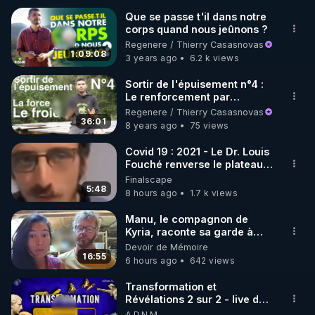
Que se passe t'il dans notre
corps quand nous jeûnons ?
🌱 INSTAGRAM

Regenere / Thierry Casasnovas
1:09:08
3 years ago
6.2 k views
https://www.instagram.com/rdlr_thierrycasasnovas/
http://rgnr.li/instagram
Sortir de l'épuisement n°4 :
Le renforcement par
l'exposition volontaire au
Regenere / Thierry Casasnovas
🌱 LA NEWSLETTER

froid (Hormèse)
36:01
8 years ago
75 views
Pour ne pas rater l’actualité RGNR (stages, 
Covid 19 : 2021 - Le Dr. Louis
Fouché renverse le plateau
http://rgnr.li/news
de CNews !
Finalscape
5:48
8 hours ago
1.7 k views
🌱 VIDÉOS NON CENSURÉES SUR ODYSEE 

Toutes les vidéos Youtube sont aussi sur la 
Manu, le compagnon de
Kyria, raconte sa garde à
vue musclée. PARTAGEZ!
Devoir de Mémoire
http://rgnr.li/odysee
16:55
6 hours ago
642 views
🌱 LES STAGES EN PRÉSENTIEL

Transformation et
Révélations 2 sur 2 - live du
07/08/26
A.D.N.M