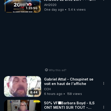
06/08/2026***
AH2020
1:35:50
One day ago
5.4 k views
Why this ad?
Gabriel Attal - Choupinet se
voit en haut de l'affiche
CCH
6:44
6 hours ago
158 views
50% VF🟩Barbara Boyd - ILS
ONT MENTI SUR TOUT -