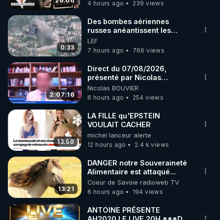
jusqu où ira-t-il ?
26:06
4 hours ago
239 views
code : REGENERE10

Des bombes aériennes
▶ 30 jours gratuit sur l’application de méditation et 
russes anéantissent les
centres de contrôle de
LEF
de bien-être ENVOL :

drones de 3 brigades
0:33
7 hours ago
766 views
Rendez-vous sur 
https://www.envol.app/code
 avec 
ukrainienne
le code : REGENERE
Direct du 07/08/2026,
présenté par Nicolas
BOUVIER
Nicolas BOUVIER
2:07:16
6 hours ago
254 views
LA FILLE qu'EPSTEIN
VOULAIT CACHER
michel lanceur alerte
13:50
12 hours ago
2.4 k views
DANGER notre Souveraineté
Alimentaire est attaqué...
Coeur de Savoie radioweb TV
13:21
6 hours ago
194 views
ANTOINE PRÉSENTE
AH2020 LE LIVE 20H ***DU