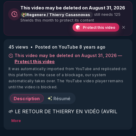
This video may be deleted on August 31, 2026
still needs 125
Regenere / Thierry Casasnovas
Shields this month to protect its content
Protect this video
45 views
Posted on YouTube 8 years ago
This video may be deleted on August 31, 2026 —
Protect this video
It was automatically imported from YouTube and replicated on
this platform.
In the case of a blockage, our system
automatically takes over. The YouTube video player remains
until the video is blocked.
Description
Résumé
🌱 LE RETOUR DE THIERRY EN VIDÉO (AVRIL 
2022)!

More
Découvrez la saison 2 des vidéos sur le nouveau 