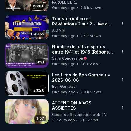
début - L'ARNm & l'ARNm-aa
PAROLE LIBRE
jusqu où auront-t-il ?
26:06
One day ago
2.8 k views
Transformation et
Révélations 2 sur 2 - live du
07/08/26
A.D.N.M
1:49:53
One day ago
2.5 k views
Nombre de juifs disparus
entre 1941 et 1945 (Réponse
à mes accusateurs)
Sans Concession
9:31
One day ago
1.8 k views
Les films de Ben Garneau =
2026-08-08
Ben Garneau
23:26
One day ago
2.0 k views
ATTENTION A VOS
ASSIETTES
Coeur de Savoie radioweb TV
3:57
15 hours ago
716 views