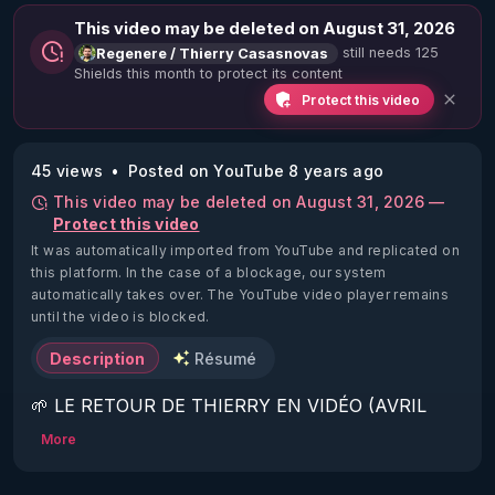
This video may be deleted on August 31, 2026
still needs 125
Regenere / Thierry Casasnovas
Shields this month to protect its content
Protect this video
45 views
Posted on YouTube 8 years ago
This video may be deleted on August 31, 2026 —
Protect this video
It was automatically imported from YouTube and replicated on
this platform.
In the case of a blockage, our system
automatically takes over. The YouTube video player remains
until the video is blocked.
Description
Résumé
🌱 LE RETOUR DE THIERRY EN VIDÉO (AVRIL 
2022)!

More
Découvrez la saison 2 des vidéos sur le nouveau 