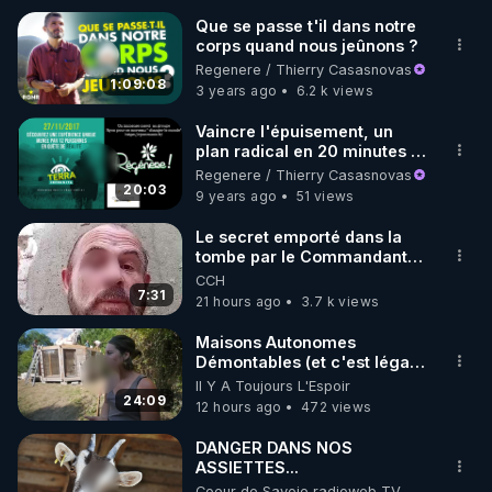
Que se passe t'il dans notre
corps quand nous jeûnons ?
🌱 INSTAGRAM

Regenere / Thierry Casasnovas
1:09:08
3 years ago
6.2 k views
https://www.instagram.com/rdlr_thierrycasasnovas/
http://rgnr.li/instagram
Vaincre l'épuisement, un
plan radical en 20 minutes !
- www.regenere.org
Regenere / Thierry Casasnovas
🌱 LA NEWSLETTER

20:03
9 years ago
51 views
Pour ne pas rater l’actualité RGNR (stages, 
Le secret emporté dans la
tombe par le Commandant
http://rgnr.li/news
Cousteau le 25 juin 1997
CCH
7:31
21 hours ago
3.7 k views
🌱 VIDÉOS NON CENSURÉES SUR ODYSEE 

Toutes les vidéos Youtube sont aussi sur la 
Maisons Autonomes
Démontables (et c'est légal).
Visite éco village en
Il Y A Toujours L'Espoir
http://rgnr.li/odysee
Bretagne
24:09
12 hours ago
472 views
🌱 LES STAGES EN PRÉSENTIEL

DANGER DANS NOS
ASSIETTES...
Coeur de Savoie radioweb TV