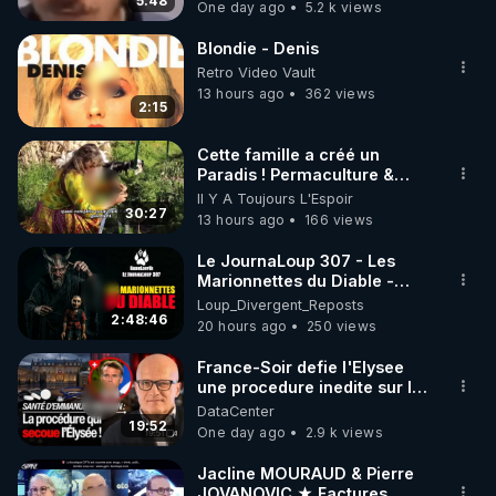
5:48
One day ago
5.2 k views
code : REGENERE10

Blondie - Denis
▶ 30 jours gratuit sur l’application de méditation et 
Retro Video Vault
de bien-être ENVOL :

13 hours ago
362 views
2:15
Rendez-vous sur 
https://www.envol.app/code
 avec 
le code : REGENERE
Cette famille a créé un
Paradis ! Permaculture &
Autonomie
Il Y A Toujours L'Espoir
30:27
13 hours ago
166 views
Le JournaLoup 307 - Les
Marionnettes du Diable -
Loup Divergent 2026.08.07
Loup_Divergent_Reposts
2:48:46
20 hours ago
250 views
France-Soir defie l'Elysee
une procedure inedite sur la
sante du president - Nexus
DataCenter
19:52
One day ago
2.9 k views
Jacline MOURAUD & Pierre
JOVANOVIC ★ Factures