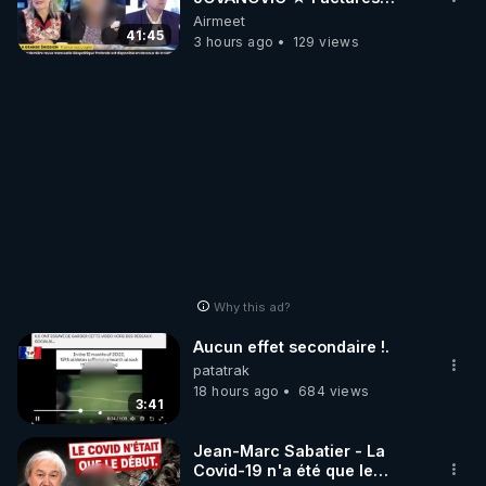
Impayées : Où Est Passé Le
Airmeet
Pognon ?
41:45
3 hours ago
129 views
Why this ad?
Aucun effet secondaire !.
patatrak
18 hours ago
684 views
3:41
Jean-Marc Sabatier - La
Covid-19 n'a été que le