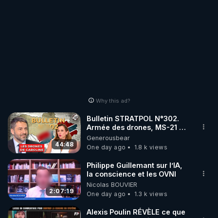
Why this ad?
Bulletin STRATPOL N°302.
Armée des drones, MS-21 en
série, missiles coréens.
Generousbear
07.08.2026.
44:48
One day ago
1.8 k views
Philippe Guillemant sur l’IA,
la conscience et les OVNI
Nicolas BOUVIER
2:07:19
One day ago
1.3 k views
Alexis Poulin RÉVÈLE ce que