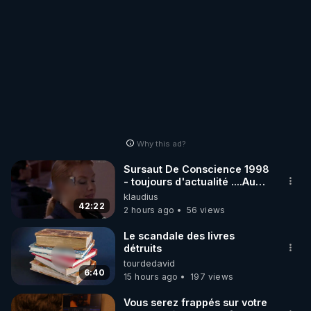
Why this ad?
Sursaut De Conscience 1998
- toujours d'actualité ....Au
Dela Du Réel
klaudius
42:22
2 hours ago
56 views
Le scandale des livres
détruits
tourdedavid
6:40
15 hours ago
197 views
Vous serez frappés sur votre