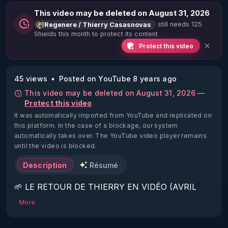
This video may be deleted on August 31, 2026
still needs 125
Regenere / Thierry Casasnovas
Shields this month to protect its content
Protect this video
45 views
Posted on YouTube 8 years ago
This video may be deleted on August 31, 2026 —
Protect this video
It was automatically imported from YouTube and replicated on
this platform.
In the case of a blockage, our system
automatically takes over. The YouTube video player remains
until the video is blocked.
Description
Résumé
🌱 LE RETOUR DE THIERRY EN VIDÉO (AVRIL 
2022)!

More
Découvrez la saison 2 des vidéos sur le nouveau 