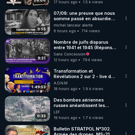
jusqu où auront-t-il ?
26:06
17 hours ago
1.5 k views
code : REGENERE10

07/08: une preuve que nous
▶ 30 jours gratuit sur l’application de méditation et 
somme passé en absurdie
une dictature qui veut faire
michel lanceur alerte
de bien-être ENVOL :

taire ses opposant !
9:55
6 hours ago
714 views
Rendez-vous sur 
https://www.envol.app/code
 avec 
le code : REGENERE
Nombre de juifs disparus
entre 1941 et 1945 (Réponse
à mes accusateurs)
Sans Concession
9:31
12 hours ago
794 views
Transformation et
Révélations 2 sur 2 - live du
07/08/26
A.D.N.M
1:49:53
18 hours ago
1.9 k views
Des bombes aériennes
russes anéantissent les
centres de contrôle de
LEF
drones de 3 brigades
0:33
19 hours ago
1.7 k views
ukrainienne
Bulletin STRATPOL N°302.
Armée des drones, MS-21 en