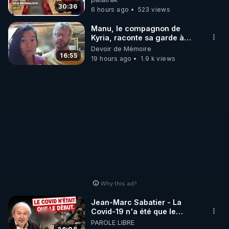
http://rgnr.li/stages
30:36
6 hours ago
523 views
_________

Manu, le compagnon de
Kyria, raconte sa garde à
vue musclée. PARTAGEZ!
Devoir de Mémoire
LES CODES PROMO DES PARTENAIRES

16:55
19 hours ago
1.9 k views
▶ 10 % de réduction sur toute la boutique 
WARMCOOK (Kuvings) : 

Rendez-vous sur : 
http://rgnr.li/warmcook
 avec le 
code : REGENERE10

▶ 10 % de réduction sur une sélection de produits 
de la boutique VIDYA : 

Rendez-vous sur : 
http://rgnr.li/vidya
 avec le code : 
REGENERE10

Why this ad?
▶ 10 % de réduction sur les extracteurs de la 
Jean-Marc Sabatier - La
marque SANA : 

Covid-19 n'a été que le
début - L'ARNm & l'ARNm-aa
PAROLE LIBRE
Rendez-vous sur 
http://rgnr.li/lechoubrave
 avec le 