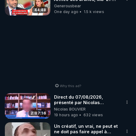
série, missiles coréens.
Generousbear
07.08.2026.
44:48
One day ago
1.5 k views
Why this ad?
Direct du 07/08/2026,
présenté par Nicolas
BOUVIER
Nicolas BOUVIER
2:07:16
19 hours ago
632 views
Un créatif, un vrai, ne peut et
ne doit pas faire appel à