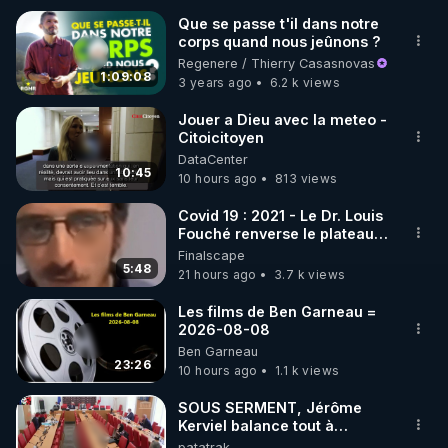
Que se passe t'il dans notre
corps quand nous jeûnons ?
🌱 INSTAGRAM

Regenere / Thierry Casasnovas
1:09:08
3 years ago
6.2 k views
https://www.instagram.com/rdlr_thierrycasasnovas/
http://rgnr.li/instagram
Jouer a Dieu avec la meteo -
Citoicitoyen
DataCenter
🌱 LA NEWSLETTER

10:45
10 hours ago
813 views
Pour ne pas rater l’actualité RGNR (stages, 
Covid 19 : 2021 - Le Dr. Louis
Fouché renverse le plateau
http://rgnr.li/news
de CNews !
Finalscape
5:48
21 hours ago
3.7 k views
🌱 VIDÉOS NON CENSURÉES SUR ODYSEE 

Toutes les vidéos Youtube sont aussi sur la 
Les films de Ben Garneau =
2026-08-08
Ben Garneau
http://rgnr.li/odysee
23:26
10 hours ago
1.1 k views
🌱 LES STAGES EN PRÉSENTIEL

SOUS SERMENT, Jérôme
Kerviel balance tout à
l'Assemblée !
patatrak