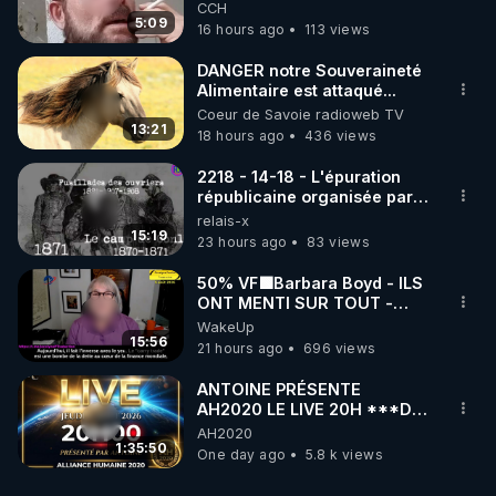
l'intelligence artificielle
CCH
5:09
16 hours ago
113 views
DANGER notre Souveraineté
Alimentaire est attaqué...
Coeur de Savoie radioweb TV
13:21
18 hours ago
436 views
2218 - 14-18 - L'épuration
républicaine organisée par
les frères de la truelle
relais-x
15:19
23 hours ago
83 views
50% VF🟩Barbara Boyd - ILS
ONT MENTI SUR TOUT -
Jocelyne Traduction
WakeUp
15:56
21 hours ago
696 views
ANTOINE PRÉSENTE
AH2020 LE LIVE 20H ***DU
06/08/2026***
AH2020
1:35:50
One day ago
5.8 k views