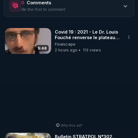
0
Comments
Be the first to comment
🌱 LE MAGAZINE RÉGÉNÈRE 

http://rgnr.li/ymag
Covid 19 : 2021 - Le Dr. Louis
Fouché renverse le plateau
🌱 LA BOUTIQUE DU MAGAZINE

de CNews !
Finalscape
Pour obtenir les anciens numéros que vous avez 
5:48
2 hours ago
113 views
https://boutique.magazine-regenere.fr/
🌱 FIL TELEGRAM

Écoutez les podcasts gratuits de Thierry et les 
https://t.me/rgnr_fr
🌱 FACEBOOK

Why this ad?
http://rgnr.li/facebook
Bulletin STRATPOL N°302.