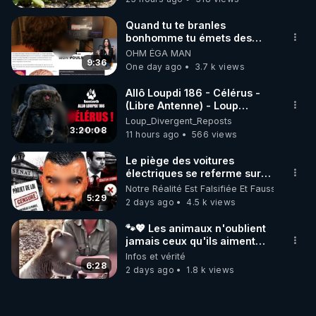
Quand tu te branles
bonhomme tu émets des
ondes ils ont juste omis de
OHM ÉGA MAN
t'expliquer
9:36
One day ago
3.7 k views
Allô Loupdi 186 - Célérus -
(Libre Antenne) - Loup
Divergent 2026.08.06
Loup_Divergent_Reposts
3:20:08
11 hours ago
566 views
Le piège des voitures
électriques se referme sur
les usagers !
Notre Réalité Est Falsifiée Et Fausse
5:29
2 days ago
4.5 k views
🐾💖 Les animaux n'oublient
jamais ceux qu'ils aiment…
🥹❤️
Infos et vérité
6:28
2 days ago
1.8 k views