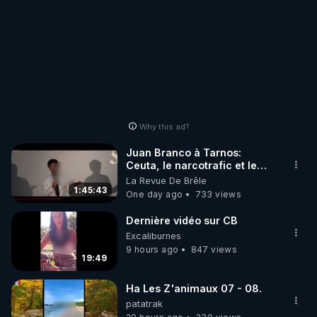
Why this ad?
Juan Branco à Tarnos:
Ceuta, le narcotrafic et le
pouvoir en France
La Revue De Brêle
1:45:43
One day ago
733 views
Dernière vidéo sur CB
Excaliburnes
9 hours ago
847 views
19:49
Ha Les Z'animaux 07 - 08.
patatrak