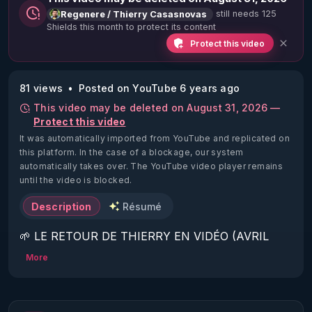
still needs 125
Regenere / Thierry Casasnovas
Shields this month to protect its content
Protect this video
81 views
Posted on YouTube 6 years ago
This video may be deleted on August 31, 2026 —
Protect this video
It was automatically imported from YouTube and replicated on
this platform.
In the case of a blockage, our system
automatically takes over. The YouTube video player remains
until the video is blocked.
Description
Résumé
🌱 LE RETOUR DE THIERRY EN VIDÉO (AVRIL 
2022)!

More
Découvrez la saison 2 des vidéos sur le nouveau 
https://www.rgnr.fr/presentation.html