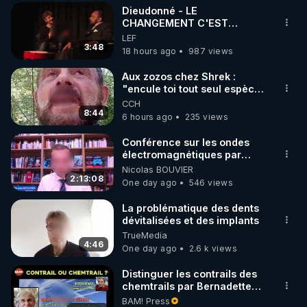
Dieudonné - LE
▶ 30 jours gratuit sur l’application de méditation et 
CHANGEMENT C'EST
MAINTENANT
LEF
de bien-être ENVOL :

3:48
18 hours ago
987 views
Rendez-vous sur 
https://www.envol.app/code
 avec 
le code : REGENERE
Aux zozos chez Shrek :
"encule toi tout seul espèce
de mal polish"
CCH
8:44
6 hours ago
235 views
Conférence sur les ondes
électromagnétiques par
Grégoire Caustru et Bart de
Nicolas BOUVIER
Wever !
2:13:08
One day ago
546 views
La problématique des dents
dévitalisées et des implants
TrueMedia
4:46
One day ago
2.6 k views
Distinguer les contrails des
chemtrails par Bernadette
Bihin
BAM! Press