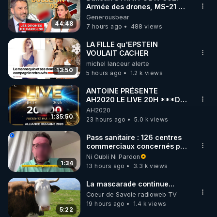
Armée des drones, MS-21 en
🌱 INSTAGRAM

série, missiles coréens.
Generousbear
07.08.2026.
44:48
7 hours ago
488 views
https://www.instagram.com/rdlr_thierrycasasnovas/
http://rgnr.li/instagram
LA FILLE qu'EPSTEIN
VOULAIT CACHER
michel lanceur alerte
🌱 LA NEWSLETTER

13:50
5 hours ago
1.2 k views
Pour ne pas rater l’actualité RGNR (stages, 
ANTOINE PRÉSENTE
AH2020 LE LIVE 20H ***DU
http://rgnr.li/news
06/08/2026***
AH2020
1:35:50
23 hours ago
5.0 k views
🌱 VIDÉOS NON CENSURÉES SUR ODYSEE 

Toutes les vidéos Youtube sont aussi sur la 
Pass sanitaire : 126 centres
commerciaux concernés par
l'obligation dans toute la
Ni Oubli Ni Pardon
http://rgnr.li/odysee
France
1:34
13 hours ago
3.3 k views
🌱 LES STAGES EN PRÉSENTIEL

La mascarade continue...
Coeur de Savoie radioweb TV
19 hours ago
1.4 k views
http://rgnr.li/stages
5:22