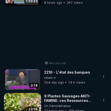
1:59:23
8 hours ago
267 views
Why this ad?
2216 - L'état des banques
relais-x
One day ago
1.8 k views
2:18
9 Plantes Sauvages ANTI-
FAMINE: ces Ressources
NUTRITIVES&MéDICINALES"gratuite
Un Démodérateur
JARDIN&des Haies
22:18
23 hours ago
318 views