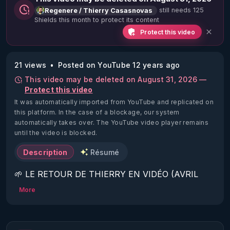
still needs 125
Regenere / Thierry Casasnovas
Shields this month to protect its content
Protect this video
21 views
Posted on YouTube 12 years ago
This video may be deleted on August 31, 2026 —
Protect this video
It was automatically imported from YouTube and replicated on
this platform.
In the case of a blockage, our system
automatically takes over. The YouTube video player remains
until the video is blocked.
Description
Résumé
🌱 LE RETOUR DE THIERRY EN VIDÉO (AVRIL 
2022)!

More
Découvrez la saison 2 des vidéos sur le nouveau 
https://www.rgnr.fr/presentation.html