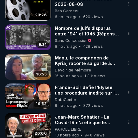
2026-08-08
🌱 INSTAGRAM

Ben Garneau
23:26
6 hours ago
620 views
https://www.instagram.com/rdlr_thierrycasasnovas/
http://rgnr.li/instagram
Nombre de juifs disparus
entre 1941 et 1945 (Réponse
à mes accusateurs)
Sans Concession
🌱 LA NEWSLETTER

9:31
8 hours ago
428 views
Pour ne pas rater l’actualité RGNR (stages, 
Manu, le compagnon de
Kyria, raconte sa garde à
http://rgnr.li/news
vue musclée. PARTAGEZ!
Devoir de Mémoire
16:55
15 hours ago
1.3 k views
🌱 VIDÉOS NON CENSURÉES SUR ODYSEE 

Toutes les vidéos Youtube sont aussi sur la 
France-Soir defie l'Elysee
une procedure inedite sur la
sante du president - Nexus
DataCenter
http://rgnr.li/odysee
19:52
6 hours ago
372 views
🌱 LES STAGES EN PRÉSENTIEL

Jean-Marc Sabatier - La
Covid-19 n'a été que le
début - L'ARNm & l'ARNm-aa
PAROLE LIBRE
http://rgnr.li/stages
jusqu où auront-t-il ?
26:06
13 hours ago
940 views