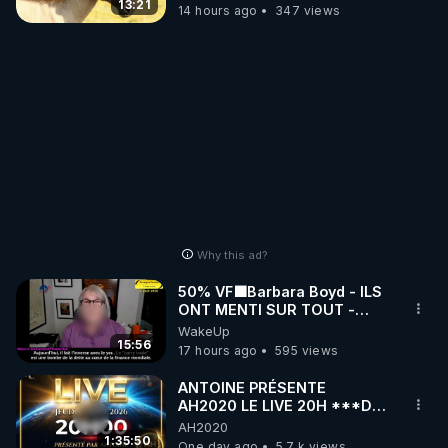
13:21
14 hours ago
347 views
Why this ad?
50% VF🟩Barbara Boyd - ILS
ONT MENTI SUR TOUT -
Jocelyne Traduction
WakeUp
15:56
17 hours ago
595 views
ANTOINE PRÉSENTE
AH2020 LE LIVE 20H ***DU
06/08/2026***
AH2020
1:35:50
One day ago
5.7 k views