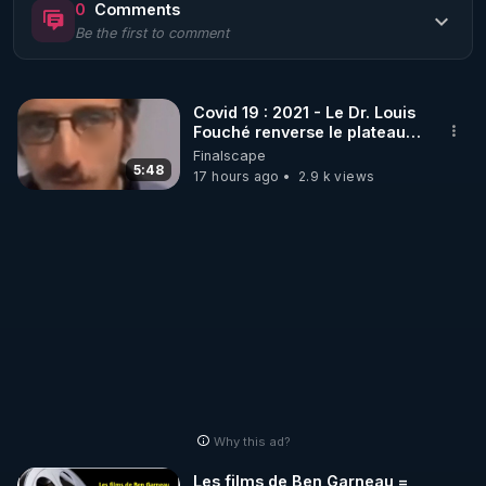
0
Comments
Be the first to comment
🌱 LE MAGAZINE RÉGÉNÈRE 

http://rgnr.li/ymag
Covid 19 : 2021 - Le Dr. Louis
Fouché renverse le plateau
🌱 LA BOUTIQUE DU MAGAZINE

de CNews !
Finalscape
Pour obtenir les anciens numéros que vous avez 
5:48
17 hours ago
2.9 k views
https://boutique.magazine-regenere.fr/
🌱 FIL TELEGRAM

Écoutez les podcasts gratuits de Thierry et les 
https://t.me/rgnr_fr
🌱 FACEBOOK

Why this ad?
http://rgnr.li/facebook
Les films de Ben Garneau =