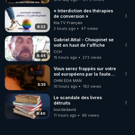
« Interdiction des thérapies
de conversion »
Kla.TV Français
8:32
2 hours ago
47 views
Gabriel Attal - Choupinet se
voit en haut de l'affiche
CCH
6:44
15 hours ago
272 views
Vous serez frappés sur votre
sol européens par la faute
des dirigeants qui s'en
OHM ÉGA MAN
mettent dans le nez
5:35
10 hours ago
192 views
Le scandale des livres
détruits
tourdedavid
6:40
11 hours ago
96 views