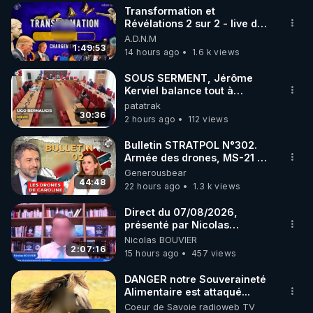
Transformation et
▶ 30 jours gratuit sur l’application de méditation et 
Révélations 2 sur 2 - live du
07/08/26
A.D.N.M
de bien-être ENVOL :

1:49:53
14 hours ago
1.6 k views
Rendez-vous sur 
https://www.envol.app/code
 avec 
le code : REGENERE
SOUS SERMENT, Jérôme
Kerviel balance tout à
l'Assemblée !
patatrak
30:36
2 hours ago
112 views
Bulletin STRATPOL N°302.
Armée des drones, MS-21 en
série, missiles coréens.
Generousbear
07.08.2026.
44:48
22 hours ago
1.3 k views
Direct du 07/08/2026,
présenté par Nicolas
BOUVIER
Nicolas BOUVIER
2:07:16
15 hours ago
457 views
DANGER notre Souveraineté
Alimentaire est attaqué...
Coeur de Savoie radioweb TV