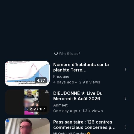
Why this ad?
Nombre d’habitants sur la
planète Terre…
Priscane
4:37
4 days ago
2.9 k views
DIEUDONNÉ ★ Live Du
Mercredi 5 Août 2026
Airmeet
2:27:07
One day ago
1.3 k views
Pass sanitaire : 126 centres
commerciaux concernés par
l'obligation dans toute la
Ni Oubli Ni Pardon