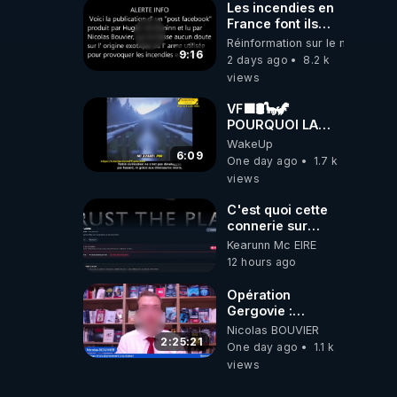
Les incendies en
France font ils
partie d' un plan
Réinformation sur le monde
qui aurait débuté
9:16
2 days ago
8.2 k
le 11 septembre
views
2001 ?
VF🟩🛢🦕🦖
POURQUOI LA
SCIENCE
WakeUp
OFFICIELLE NE
6:09
One day ago
1.7 k
CONNAÎT-ELLE
views
PAS LA VRAIE
ORIGINE DU
C'est quoi cette
PÉTROL -
connerie sur
Jocelyne Tr
CrowdBunker
Kearunn Mc EIRE
???? Si on ne
12 hours ago
peut plus publier,
c'est un peu de la
Opération
censure. Ne
Gergovie :
payez pas les
‪@38resistancegauloise‬
Nicolas BOUVIER
boucliers pour
‪@MarionSigautOfficiel‬
2:25:21
One day ago
1.1 k
voir mes vidéos,
‪@gladysriifard5710‬
views
c'est une arnaque
Laëtitia
parce que ma