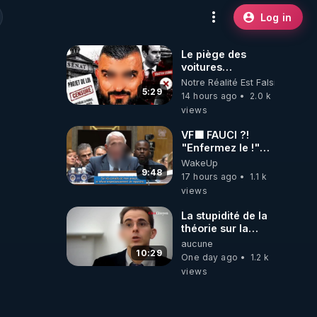
Log in
Le piège des
voitures
électriques se
Notre Réalité Est Falsifiée Et F
referme sur les
5:29
14 hours ago
2.0 k
usagers !
views
VF🟩 FAUCI ?!
"Enfermez le !"
(Lock him up!) -
WakeUp
Quartz Traduction
9:48
17 hours ago
1.1 k
views
La stupidité de la
théorie sur la
responsabilité de
aucune
l’homme
10:29
One day ago
1.2 k
concernant le
views
dioxyde de
carbone.