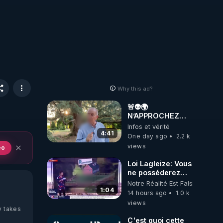
Why this ad?
🚨👽🌍
N’APPROCHEZ
PAS LA TERRE ! 😱
Infos et vérité
🛸
4:41
One day ago
2.2 k
views
eo
Loi Lagleize: Vous
ne posséderez
plus rien et vous
Notre Réalité Est Falsifiée Et F
serez heureux !
1:04
14 hours ago
1.0 k
views
y takes
C'est quoi cette