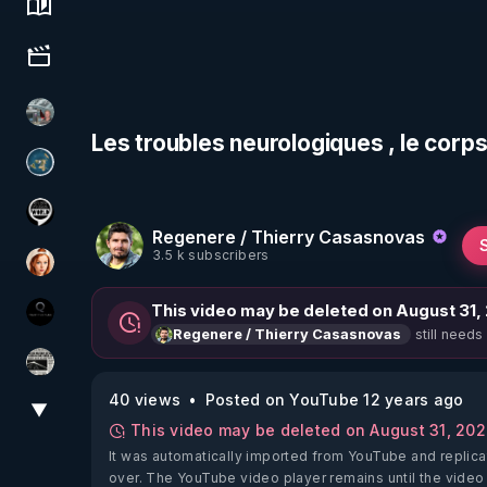
Science, history & spirituality
Culture, media & entertainment
Ben Garneau
Les troubles neurologiques , le corp
Réinformation sur le monde
Notre Réalité Est Falsifiée Et Fausse
Regenere / Thierry Casasnovas
3.5 k subscribers
Ambr3
This video may be deleted on August 31,
La vérité
still needs
Regenere / Thierry Casasnovas
ActuPlus11
40 views
Posted on YouTube 12 years ago
▼
View More
This video may be deleted on August 31, 20
It was automatically imported from YouTube and replica
over. The YouTube video player remains until the video