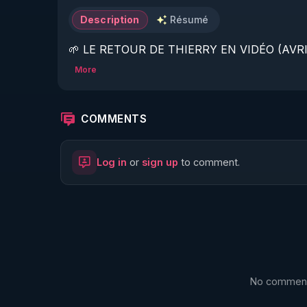
Description
Résumé
🌱 LE RETOUR DE THIERRY EN VIDÉO (AVRIL
More
https://www.rgnr.fr/presentation.html
🌱 LE MAGAZINE RÉGÉNÈRE 

COMMENTS
http://rgnr.li/ymag
Log in
or
sign up
to comment.
🌱 LA BOUTIQUE DU MAGAZINE

https://boutique.magazine-regenere.fr/
🌱 FIL TELEGRAM

https://t.me/rgnr_fr
No comments