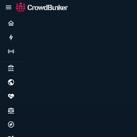
Current
Rushes
Live
Politics & institutions
World & geopolitics
Health, food & wellbeing
Society, justice & freedoms
Economy, environment & technology