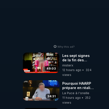
autres sites
comme "VK, X,
Odysee, et Tik-
Tok", je vous
mettrai les liens
en commentaires.
Bisous la famille.
Why this ad?
Les sept signes
de la fin des
temps selon
misterx
l’intervenant
49:03
12 hours ago
324
views
Pourquoi HAARP
prépare en réalité
un CHAOS
La Puce à l'oreille
climatique, on
34:31
11 hours ago
252
répond
views