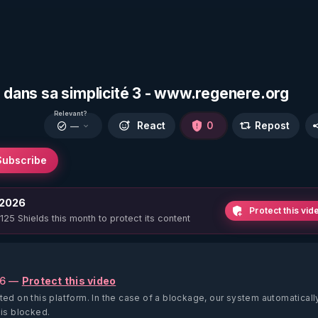
s dans sa simplicité 3 - www.regenere.org
Relevant?
React
0
Repost
—
Subscribe
 2026
Protect this vid
 125 Shields this month to protect its content
26 —
Protect this video
ted on this platform.
In the case of a blockage, our system automaticall
 is blocked.