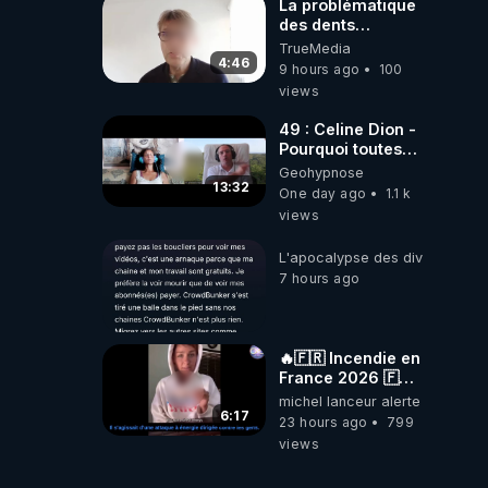
La problématique
des dents
dévitalisées et
TrueMedia
des implants
4:46
9 hours ago
100
views
49 : Celine Dion -
Pourquoi toutes
ces rumeurs ?
Geohypnose
Enquête sous
13:32
One day ago
1.1 k
hypnose
views
L'apocalypse des divulgations
7 hours ago
🔥🇫🇷 Incendie en
France 2026 🇫🇷
🔥 💥Criminel ou
michel lanceur alerte
coincidence
6:17
23 hours ago
799
naturelle?💥
views
@NostraDamoucho