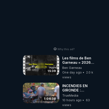
Why this ad?
Les films de Ben
Garneau = 2026-
08-05
Ben Garneau
15:39
One day ago
2.0 k
views
INCENDIES EN
GIRONDE :
L'HISTOIRE DE
TrueMedia
CEUX QUI SONT
1:06:38
10 hours ago
63
RESTÉS
views