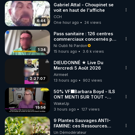
Gabriel Attal - Choupinet se
▶ 30 jours gratuit sur l’application de méditation et 
voit en haut de l'affiche
CCH
de bien-être ENVOL :

6:44
One hour ago
24 views
Rendez-vous sur 
https://www.envol.app/code
 avec 
le code : REGENERE
Pass sanitaire : 126 centres
commerciaux concernés par
l'obligation dans toute la
Ni Oubli Ni Pardon
France
1:34
15 hours ago
3.6 k views
DIEUDONNÉ ★ Live Du
Mercredi 5 Août 2026
Airmeet
2:27:07
13 hours ago
902 views
50% VF🟩Barbara Boyd - ILS
ONT MENTI SUR TOUT -
Jocelyne Traduction
WakeUp
15:56
3 hours ago
127 views
9 Plantes Sauvages ANTI-
FAMINE: ces Ressources
NUTRITIVES&MéDICINALES"gratuite
Un Démodérateur