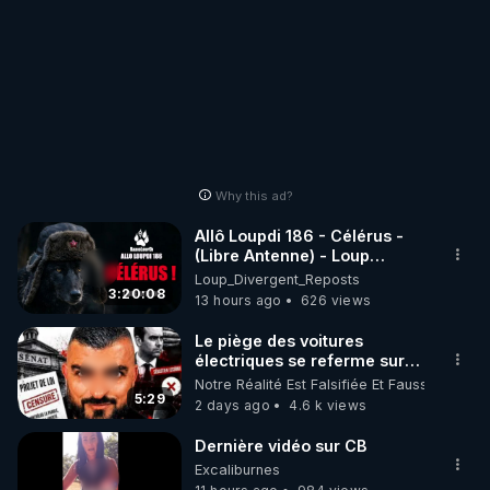
Why this ad?
Allô Loupdi 186 - Célérus -
(Libre Antenne) - Loup
Divergent 2026.08.06
Loup_Divergent_Reposts
3:20:08
13 hours ago
626 views
Le piège des voitures
électriques se referme sur
les usagers !
Notre Réalité Est Falsifiée Et Fausse
5:29
2 days ago
4.6 k views
Dernière vidéo sur CB
Excaliburnes