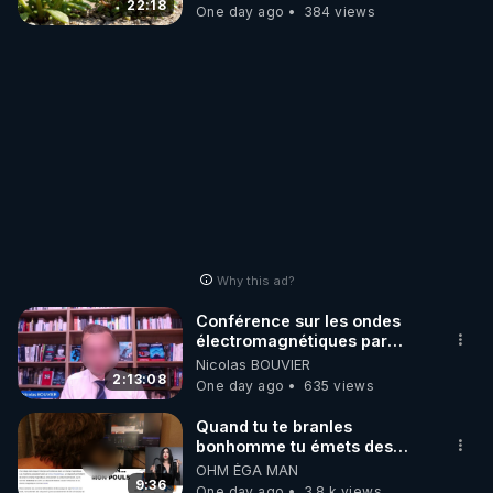
JARDIN&des Haies
22:18
One day ago
384 views
Why this ad?
Conférence sur les ondes
électromagnétiques par
Grégoire Caustru et Bart de
Nicolas BOUVIER
Wever !
2:13:08
One day ago
635 views
Quand tu te branles
bonhomme tu émets des
ondes ils ont juste omis de
OHM ÉGA MAN
t'expliquer
9:36
One day ago
3.8 k views