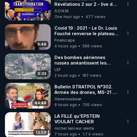
Révélations 2 sur 2 - live du
🌱 INSTAGRAM

07/08/26
A.D.N.M
One hour ago
477 views
https://www.instagram.com/rdlr_thierrycasasnovas/
http://rgnr.li/instagram
Covid 19 : 2021 - Le Dr. Louis
Fouché renverse le plateau
de CNews !
Finalscape
🌱 LA NEWSLETTER

5:48
4 hours ago
566 views
Pour ne pas rater l’actualité RGNR (stages, 
Des bombes aériennes
russes anéantissent les
http://rgnr.li/news
centres de contrôle de
LEF
drones de 3 brigades
0:33
2 hours ago
187 views
🌱 VIDÉOS NON CENSURÉES SUR ODYSEE 

ukrainienne
Toutes les vidéos Youtube sont aussi sur la 
Bulletin STRATPOL N°302.
Armée des drones, MS-21 en
série, missiles coréens.
Generousbear
http://rgnr.li/odysee
07.08.2026.
44:48
9 hours ago
705 views
🌱 LES STAGES EN PRÉSENTIEL

LA FILLE qu'EPSTEIN
VOULAIT CACHER
michel lanceur alerte
http://rgnr.li/stages
13:50
7 hours ago
1.7 k views