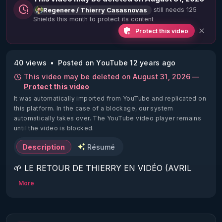
still needs 125
Regenere / Thierry Casasnovas
Shields this month to protect its content
Protect this video
40 views
Posted on YouTube 12 years ago
This video may be deleted on August 31, 2026 —
Protect this video
It was automatically imported from YouTube and replicated on
this platform.
In the case of a blockage, our system
automatically takes over. The YouTube video player remains
until the video is blocked.
Description
Résumé
🌱 LE RETOUR DE THIERRY EN VIDÉO (AVRIL 
2022)!

More
Découvrez la saison 2 des vidéos sur le nouveau 
https://www.rgnr.fr/presentation.html