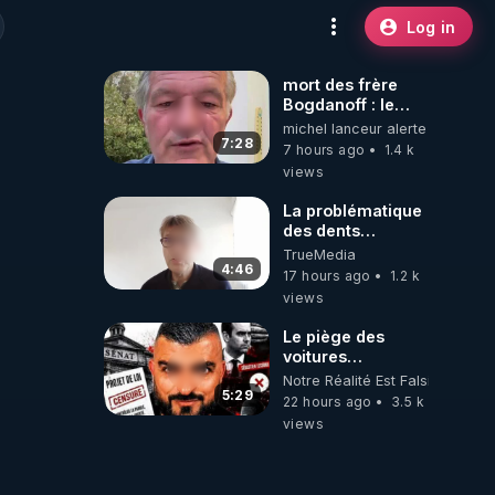
Log in
mort des frère
Bogdanoff : le
mensonge d état
michel lanceur alerte
7:28
7 hours ago
1.4 k
views
La problématique
des dents
dévitalisées et
TrueMedia
des implants
4:46
17 hours ago
1.2 k
views
Le piège des
voitures
électriques se
Notre Réalité Est Falsifiée Et F
referme sur les
5:29
22 hours ago
3.5 k
usagers !
views