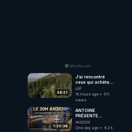
Why this ad?
J’ai rencontré
ceux qui achètent
des bunkers pour
LEF
survivre à la fin
56:21
16 hours ago
511
du monde
views
ANTOINE
PRÉSENTE
AH2020 LE LIVE
AH2020
20H ***DU
1:20:36
One day ago
6.2 k
04/08/2026***