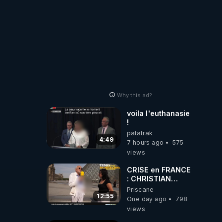
Why this ad?
voila l'euthanasie
!
patatrak
4:49
7 hours ago
575
views
CRISE en FRANCE
: CHRISTIAN
COTTEN FAIT une
Priscane
étrange
12:55
One day ago
798
découverte
views