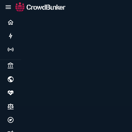
Current
Rushes
Live
Politics & institutions
World & geopolitics
Health, food & wellbeing
Society, justice & freedoms
Economy, environment & technology