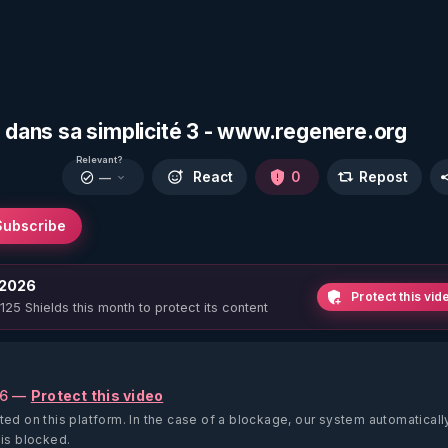
s dans sa simplicité 3 - www.regenere.org
Relevant?
React
0
Repost
—
Subscribe
 2026
Protect this vid
 125 Shields this month to protect its content
26 —
Protect this video
ted on this platform.
In the case of a blockage, our system automaticall
 is blocked.