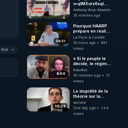
v=qlMXorx6xqI
Soutien à tous les
Anthony Brun-Maestroni
gardiens du
35 minutes ago
Vivant
Pourquoi HAARP
prépare en réalité
un CHAOS
La Puce à l'oreille
climatique, on
34:31
19 hours ago
891
répond
views
first
« Si le peuple le
décide, le régime
peut tomber
klaudius
demain ! »
8:00
30 minutes ago
13
views
La stupidité de la
théorie sur la
responsabilité de
aucune
l’homme
10:29
One day ago
1.4 k
concernant le
views
dioxyde de
carbone.