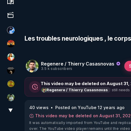
Science, history & spirituality
Culture, media & entertainment
Chercheur de vérité
Les troubles neurologiques , le corp
OHM ÉGA MAN
L'autre son de cloche
Regenere / Thierry Casasnovas
3.5 k subscribers
Infos et vérité
This video may be deleted on August 31,
CDS pour TOUS
still needs
Regenere / Thierry Casasnovas
Sonmi-877
40 views
Posted on YouTube 12 years ago
▼
View More
This video may be deleted on August 31, 20
It was automatically imported from YouTube and replica
over. The YouTube video player remains until the video