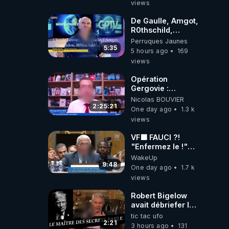
views
📷LE GRAND
RÉVEIL EST EN
De Gaulle, Amgot,
MARCHE 📷
R0thschild,
Macron &
Perruques Jaunes
Pompidou…
5:35
5 hours ago
169
Macron Claude
views
Janvier, GPTV, 18
X 2024
Opération
Gergovie :
‪@38resistancegauloise‬
Nicolas BOUVIER
‪@MarionSigautOfficiel‬
2:25:21
One day ago
1.3 k
‪@gladysriifard5710‬
views
Laëtitia
VF🟩 FAUCI ?!
"Enfermez le !"
(Lock him up!) -
WakeUp
Quartz Traduction
9:48
One day ago
1.7 k
views
Robert Bigelow
avait débriefer le
pédophile
tic tac ufo
génocidaire de
2:21
3 hours ago
131