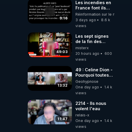
Les incendies en
France font ils
partie d' un plan
Réinformation sur le monde
qui aurait débuté
9:16
3 days ago
8.6 k
le 11 septembre
views
2001 ?
Les sept signes
de la fin des
temps selon
misterx
l’intervenant
49:03
20 hours ago
600
views
49 : Celine Dion -
Pourquoi toutes
ces rumeurs ?
Geohypnose
Enquête sous
13:32
One day ago
1.4 k
hypnose
views
2214 - Ils nous
volent l'eau
relais-x
11:47
One day ago
1.4 k
views