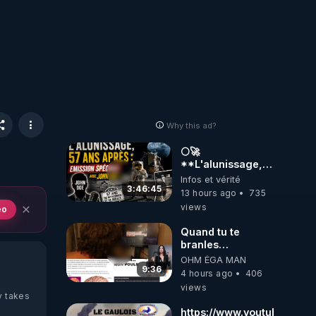
Why this ad?
🌕🚀
**L'alunissage,
57 ans après :
Infos et vérité
Émission spéciale
3:46:45
13 hours ago
735
avec John Doe
views
eo
!** 👨 🚀✨
Quand tu te
branles
bonhomme tu
OHM ÉGA MAN
émets des ondes
9:36
4 hours ago
406
ils ont juste omis
views
de t'expliquer
y takes
https://www.youtube.com