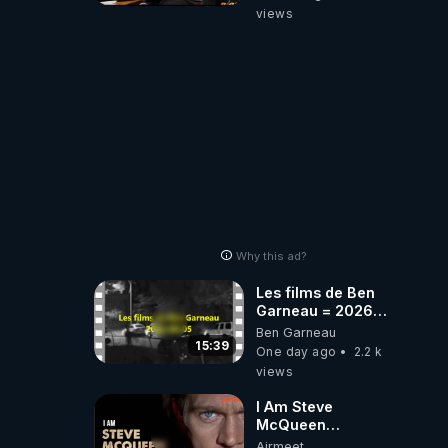
donald j trump
views
Why this ad?
Les films de Ben
Garneau = 2026-
08-05
Ben Garneau
15:39
One day ago
2.2 k
views
I Am Steve
McQueen
⎮Documentaire
Airmeet