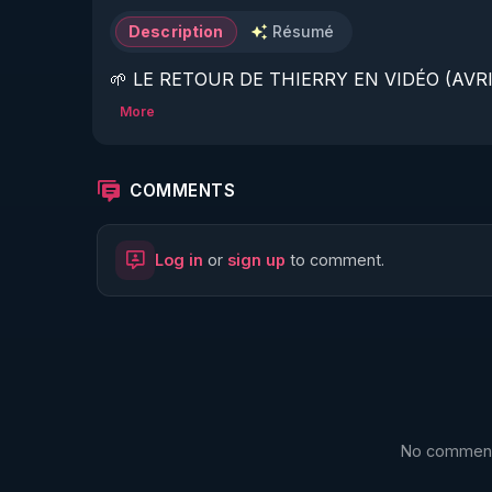
Description
Résumé
🌱 LE RETOUR DE THIERRY EN VIDÉO (AVRIL
More
https://www.rgnr.fr/presentation.html
🌱 LE MAGAZINE RÉGÉNÈRE 

COMMENTS
http://rgnr.li/ymag
Log in
or
sign up
to comment.
🌱 LA BOUTIQUE DU MAGAZINE

https://boutique.magazine-regenere.fr/
🌱 FIL TELEGRAM

https://t.me/rgnr_fr
No comments