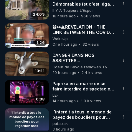
Démontables (et c'est légal).
🌱 INSTAGRAM

Visite éco village en
Il Y A Toujours L'Espoir
Bretagne
24:09
16 hours ago
960 views
https://www.instagram.com/rdlr_thierrycasasnovas/
http://rgnr.li/instagram
🚨👀⚠️REVELATION - THE
LINK BETWEEN THE COVID
VACCINE AND CANCER -LIEN
WakeUp
🌱 LA NEWSLETTER

VACCIN COVID ET CANCER
1:26
One hour ago
32 views
Pour ne pas rater l’actualité RGNR (stages, 
DANGER DANS NOS
ASSIETTES...
http://rgnr.li/news
Coeur de Savoie radioweb TV
13:21
20 hours ago
2.4 k views
🌱 VIDÉOS NON CENSURÉES SUR ODYSEE 

Toutes les vidéos Youtube sont aussi sur la 
Paprika en a marre de se
faire interdire de spectacle.
Elle décide donc de devenir
LEF
http://rgnr.li/odysee
DJ !
0:38
14 hours ago
1.3 k views
🌱 LES STAGES EN PRÉSENTIEL

j'interdit a tous le monde de
j'interdit a tous le
payez des boucliers pour
monde de payez des
boucliers pour
regardez mes publications
patatrak
http://rgnr.li/stages
regardez mes
(gratuites) quand ils le désire
3 hours ago
publications (gratuites)