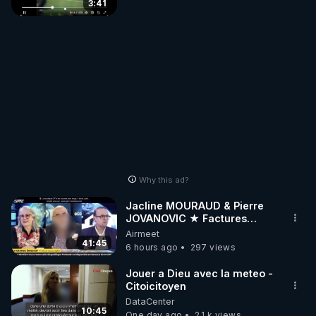
3:41
Why this ad?
Jacline MOURAUD & Pierre
JOVANOVIC ★ Factures
Impayées : Où Est Passé Le
Airmeet
Pognon ?
41:45
6 hours ago
297 views
Jouer a Dieu avec la meteo -
Citoicitoyen
DataCenter
10:45
One day ago
2.1 k views