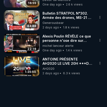
16:55
One day ago
2.6 k views
Bulletin STRATPOL N°302.
Armée des drones, MS-21 en
série, missiles coréens.
Generousbear
07.08.2026.
44:48
2 days ago
1.8 k views
Alexis Poulin RÉVÈLE ce que
personne n'ose dire sur
l'Union européenne (C'est
michel lanceur alerte
explosif)
22:19
One day ago
1.4 k views
ANTOINE PRÉSENTE
AH2020 LE LIVE 20H ***DU
06/08/2026***
AH2020
1:35:50
2 days ago
6.3 k views