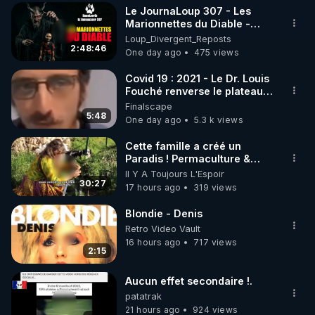
Le JournaLoup 307 - Les
▶ 30 jours gratuit sur l’application de méditation et 
Marionnettes du Diable -
Loup Divergent 2026.08.07
Loup_Divergent_Reposts
de bien-être ENVOL :

2:48:46
One day ago
475 views
Rendez-vous sur 
https://www.envol.app/code
 avec 
le code : REGENERE
Covid 19 : 2021 - Le Dr. Louis
Fouché renverse le plateau
de CNews !
Finalscape
5:48
One day ago
5.3 k views
Cette famille a créé un
Paradis ! Permaculture &
Autonomie
Il Y A Toujours L'Espoir
30:27
17 hours ago
319 views
Blondie - Denis
Retro Video Vault
16 hours ago
717 views
2:15
Aucun effet secondaire !.
patatrak
21 hours ago
924 views