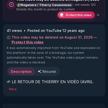
still needs 125
Regenere / Thierry Casasnovas
Shields this month to protect its content
Protect this video
41 views
Posted on YouTube 12 years ago
This video may be deleted on August 31, 2026 —
Protect this video
It was automatically imported from YouTube and replicated on
this platform.
In the case of a blockage, our system
automatically takes over. The YouTube video player remains
until the video is blocked.
Description
Résumé
🌱 LE RETOUR DE THIERRY EN VIDÉO (AVRIL 
2022)!

More
Découvrez la saison 2 des vidéos sur le nouveau 
https://www.rgnr.fr/presentation.html