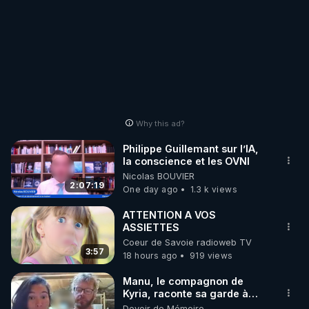
Why this ad?
Philippe Guillemant sur l’IA,
la conscience et les OVNI
Nicolas BOUVIER
2:07:19
One day ago
1.3 k views
ATTENTION A VOS
ASSIETTES
Coeur de Savoie radioweb TV
3:57
18 hours ago
919 views
Manu, le compagnon de
Kyria, raconte sa garde à
vue musclée. PARTAGEZ!
Devoir de Mémoire