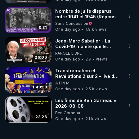
Nombre de juifs disparus
entre 1941 et 1945 (Réponse
à mes accusateurs)
Sans Concession
9:31
One day ago
1.9 k views
Jean-Marc Sabatier - La
Covid-19 n'a été que le
début - L'ARNm & l'ARNm-aa
PAROLE LIBRE
jusqu où auront-t-il ?
26:06
One day ago
2.9 k views
Transformation et
Révélations 2 sur 2 - live du
07/08/26
A.D.N.M
1:49:53
One day ago
2.5 k views
Les films de Ben Garneau =
2026-08-08
Ben Garneau
23:26
One day ago
2.1 k views