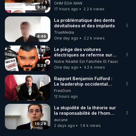
ondes ils ont juste omis de
OHM ÉGA MAN
t'expliquer
9:36
17 hours ago
2.2 k views
La problématique des dents
dévitalisées et des implants
TrueMedia
4:46
One day ago
2.2 k views
Le piège des voitures
électriques se referme sur
les usagers !
Notre Réalité Est Falsifiée Et Fausse
5:29
One day ago
4.2 k views
Rapport Benjamin Fulford :
Le leadership occidental
dysfonctionnel s’enfonce
FreeDom
dans une spirale infernale
12 hours ago
tandis que l’Arabie saoudite
s’effondre – 3 août 2026 ***
La stupidité de la théorie sur
https://prepareforchange.net/2026/
la responsabilité de l’homme
fulford-report-
concernant le dioxyde de
aucune
dysfunctional-western-
carbone.
10:29
2 days ago
1.6 k views
leadership-in-death-spiral-
as-saudi-arabia-falls-