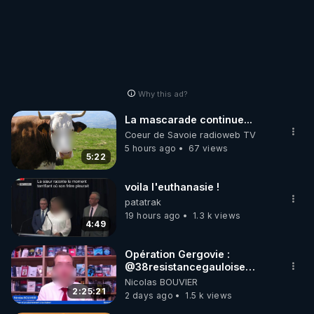
Why this ad?
La mascarade continue...
Coeur de Savoie radioweb TV
5 hours ago
67 views
5:22
voila l'euthanasie !
patatrak
19 hours ago
1.3 k views
4:49
Opération Gergovie :
‪@38resistancegauloise‬
‪@MarionSigautOfficiel‬
Nicolas BOUVIER
‪@gladysriifard5710‬ Laëtitia
2:25:21
2 days ago
1.5 k views