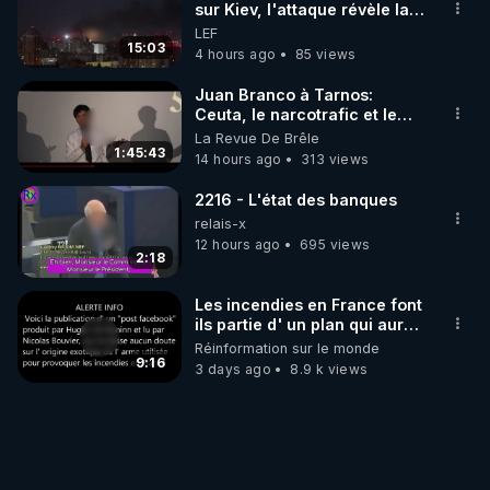
sur Kiev, l'attaque révèle la
faiblesse de Kiev
LEF
15:03
4 hours ago
85 views
Juan Branco à Tarnos:
Ceuta, le narcotrafic et le
pouvoir en France
La Revue De Brêle
1:45:43
14 hours ago
313 views
2216 - L'état des banques
relais-x
12 hours ago
695 views
2:18
Les incendies en France font
ils partie d' un plan qui aurait
débuté le 11 septembre 2001
Réinformation sur le monde
?
9:16
3 days ago
8.9 k views