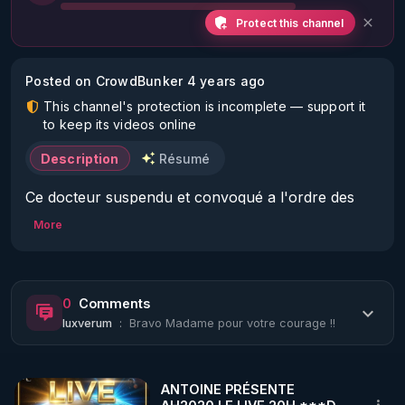
Protect this channel
Posted on CrowdBunker 4 years ago
This channel's protection is incomplete — support it
to keep its videos online
Description
Résumé
Ce docteur suspendu et convoqué a l'ordre des 
médecins, on vous a menti, aujourd'hui on sais par 
More
pfizer que l' ARNm messager n'a jamais été testé
0
Comments
luxverum
:
Bravo Madame pour votre courage !!
ANTOINE PRÉSENTE