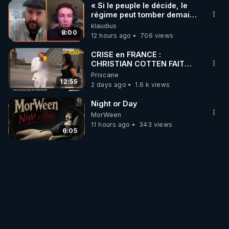
« Si le peuple le décide, le
régime peut tomber demain !
»
klaudius
8:00
12 hours ago
706 views
CRISE en FRANCE :
CHRISTIAN COTTEN FAIT
une étrange découverte
Priscane
12:55
2 days ago
1.6 k views
Night or Day
MorWeen
11 hours ago
343 views
6:05