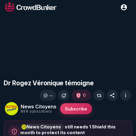
Dr Rogez Véronique témoigne
0
—
News Citoyens
Subscribe
898 subscribers
News Citoyens
still needs 1 Shield this
month to protect its content