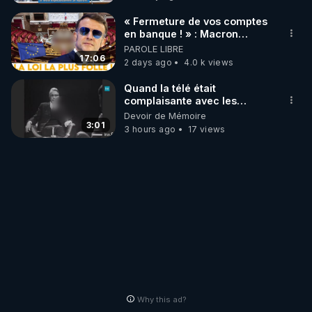
« Fermeture de vos comptes
en banque ! » : Macron
impose une loi folle !
PAROLE LIBRE
17:06
2 days ago
4.0 k views
Quand la télé était
complaisante avec les
pédophiles
Devoir de Mémoire
3:01
3 hours ago
17 views
Why this ad?