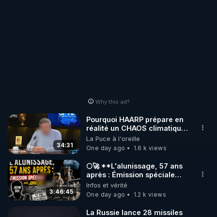
august-3-2026/
Why this ad?
Pourquoi HAARP prépare en
réalité un CHAOS climatique,
on répond
La Puce à l'oreille
34:31
One day ago
1.6 k views
🌕🚀 **L'alunissage, 57 ans
après : Émission spéciale
avec John Doe !** 👨 🚀✨
Infos et vérité
3:46:45
One day ago
1.2 k views
La Russie lance 28 missiles