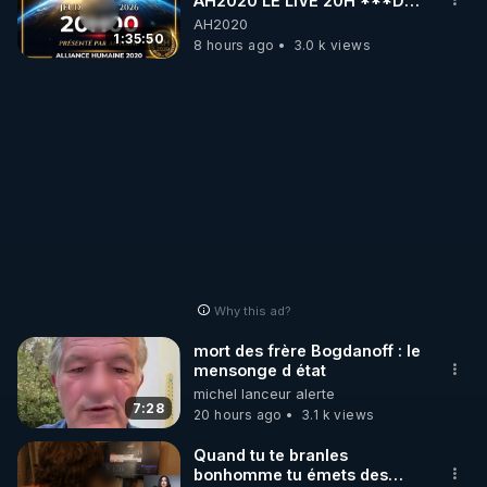
AH2020 LE LIVE 20H ***DU
06/08/2026***
AH2020
1:35:50
8 hours ago
3.0 k views
Why this ad?
mort des frère Bogdanoff : le
mensonge d état
michel lanceur alerte
7:28
20 hours ago
3.1 k views
Quand tu te branles
bonhomme tu émets des