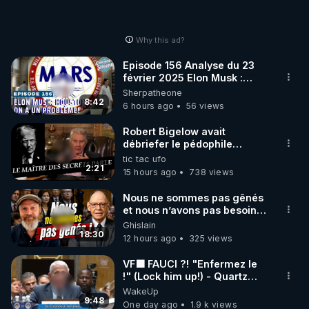
Why this ad?
Episode 156 Analyse du 23
février 2025 Elon Musk :
Houston , on a un problème !
Sherpatheone
8:42
6 hours ago
56 views
Robert Bigelow avait
débriefer le pédophile
génocidaire de donald j
tic tac ufo
trump
2:21
15 hours ago
738 views
Nous ne sommes pas gênés
et nous n’avons pas besoin
de nous excuser ! #jw
Ghislain
#jehovah #collegecentral
18:30
12 hours ago
325 views
VF🟩 FAUCI ?! "Enfermez le
!" (Lock him up!) - Quartz
Traduction
WakeUp
9:48
One day ago
1.9 k views