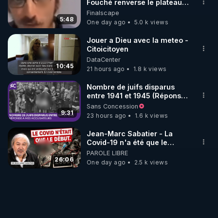
Fouché renverse le plateau
de CNews !
Finalscape
5:48
One day ago
5.0 k views
Jouer a Dieu avec la meteo -
Citoicitoyen
DataCenter
10:45
21 hours ago
1.8 k views
Nombre de juifs disparus
entre 1941 et 1945 (Réponse
à mes accusateurs)
Sans Concession
9:31
23 hours ago
1.6 k views
Jean-Marc Sabatier - La
Covid-19 n'a été que le
début - L'ARNm & l'ARNm-aa
PAROLE LIBRE
jusqu où auront-t-il ?
26:06
One day ago
2.5 k views