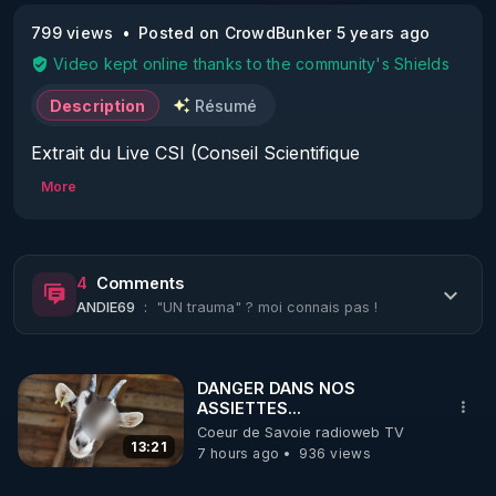
799 views
Posted on CrowdBunker 5 years ago
Video kept online thanks to the community's Shields
Description
Résumé
Extrait du Live CSI (Conseil Scientifique 
Indépendant) N° 02 du jeudi 15 avril 2021 - 
More
Présentation de Jean-Dominique Michel 
(Anthropologue, expert en santé publique) : La 
corruption systémique dans le domaine de la santé.

4
Comments
Source de l'extrait : 
ANDIE69
:
"UN trauma" ? moi connais pas !
https://crowdbunker.com/v/ZKGGAXDRVzI
Tous les jeudis soirs à 21h se tient la réunion 
DANGER DANS NOS
publique du Conseil Scientifique Indépendant (CSI). 
ASSIETTES...
Ce conseil réunit des scientifiques, chercheurs et 
Coeur de Savoie radioweb TV
soignants indépendants et leurs invités.

13:21
7 hours ago
936 views
Vous pouvez retrouver les différents Lives sur la 