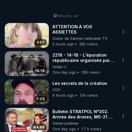
Why this ad?
ATTENTION A VOS
ASSIETTES
Coeur de Savoie radioweb TV
3:57
5 hours ago
282 views
2218 - 14-18 - L'épuration
républicaine organisée par
les frères de la truelle
relais-x
15:19
One day ago
355 views
Les secrets de la création
CCH
6 hours ago
134 views
7:25
Bulletin STRATPOL N°302.
Armée des drones, MS-21 en
série, missiles coréens.
Generousbear
07.08.2026.
44:48
One day ago
1.7 k views