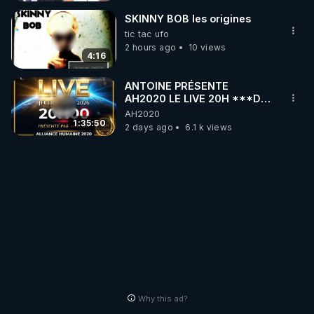
SKINNY BOB les origines
tic tac ufo
2 hours ago
10 views
4:16
ANTOINE PRÉSENTE
AH2020 LE LIVE 20H ***DU
06/08/2026***
AH2020
1:35:50
2 days ago
6.1 k views
Why this ad?