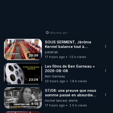
Why this ad?
SOUS SERMENT, Jérôme
Kerviel balance tout à
l'Assemblée !
patatrak
30:36
17 hours ago
1.5 k views
Les films de Ben Garneau =
2026-08-08
Ben Garneau
23:26
20 hours ago
1.8 k views
07/08: une preuve que nous
somme passé en absurdie
une dictature qui veut faire
michel lanceur alerte
taire ses opposant !
9:55
17 hours ago
2.0 k views