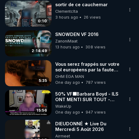
sortir de ce cauchemar
Clementclta
3 hours ago
26 views
0:10
SNOWDEN VF 2016
ZanoniMaat
13 hours ago
308 views
2:14:49
Vous serez frappés sur votre
sol européens par la faute
des dirigeants qui s'en
OHM ÉGA MAN
mettent dans le nez
5:35
One day ago
787 views
50% VF🟩Barbara Boyd - ILS
ONT MENTI SUR TOUT -
Jocelyne Traduction
WakeUp
15:56
One day ago
947 views
DIEUDONNÉ ★ Live Du
Mercredi 5 Août 2026
Airmeet