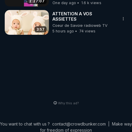
2:27:07
One day ago
1.6 k views
ATTENTION A VOS
ASSIETTES
Coeur de Savoie radioweb TV
3:57
5 hours ago
74 views
Why this ad?
You want to chat with us ?
contact@crowdbunker.com
|
Make way
for freedom of expression