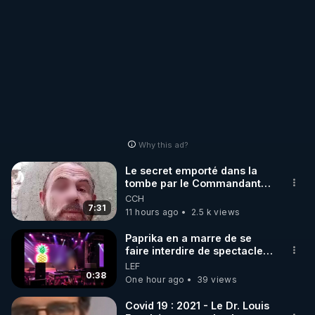
page 
https://reinfocovid.fr/videos/
 dans la section 
"Conseil Scientifique Indépendant".
Why this ad?
Le secret emporté dans la
tombe par le Commandant
Cousteau le 25 juin 1997
CCH
7:31
11 hours ago
2.5 k views
Paprika en a marre de se
faire interdire de spectacle.
Elle décide donc de devenir
LEF
DJ !
0:38
One hour ago
39 views
Covid 19 : 2021 - Le Dr. Louis