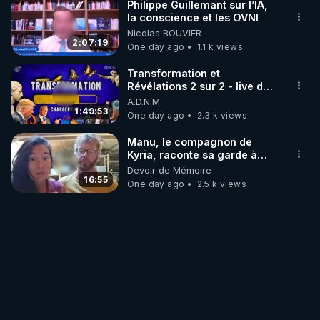
Philippe Guillemant sur l’IA,
la conscience et les OVNI
Nicolas BOUVIER
2:07:19
One day ago
1.1 k views
Transformation et
Révélations 2 sur 2 - live du
07/08/26
A.D.N.M
1:49:53
One day ago
2.3 k views
Manu, le compagnon de
Kyria, raconte sa garde à
vue musclée. PARTAGEZ!
Devoir de Mémoire
16:55
One day ago
2.5 k views