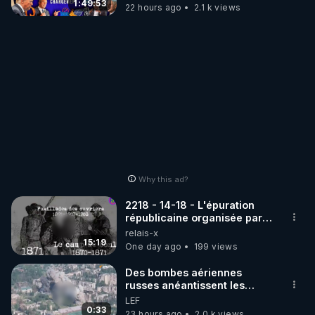
1:49:53
22 hours ago
2.1 k views
Why this ad?
2218 - 14-18 - L'épuration
républicaine organisée par
les frères de la truelle
relais-x
15:19
One day ago
199 views
Des bombes aériennes
russes anéantissent les
centres de contrôle de
LEF
drones de 3 brigades
0:33
23 hours ago
2.0 k views