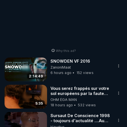
Why this ad?
SNOWDEN VF 2016
ZanoniMaat
6 hours ago
152 views
2:14:49
Vous serez frappés sur votre
sol européens par la faute
des dirigeants qui s'en
OHM ÉGA MAN
mettent dans le nez
5:35
18 hours ago
532 views
Sursaut De Conscience 1998
- toujours d'actualité ....Au
Dela Du Réel
klaudius