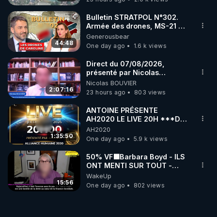
ukrainienne
Bulletin STRATPOL N°302.
Armée des drones, MS-21 en
série, missiles coréens.
Generousbear
07.08.2026.
44:48
One day ago
1.6 k views
Direct du 07/08/2026,
présenté par Nicolas
BOUVIER
Nicolas BOUVIER
2:07:16
23 hours ago
803 views
ANTOINE PRÉSENTE
AH2020 LE LIVE 20H ***DU
06/08/2026***
AH2020
1:35:50
One day ago
5.9 k views
50% VF🟩Barbara Boyd - ILS
ONT MENTI SUR TOUT -
Jocelyne Traduction
WakeUp
15:56
One day ago
802 views