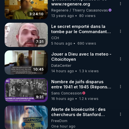
www.regenere.org
🌱 INSTAGRAM

Regenere / Thierry Casasnovas
3:24:10
13 years ago
80 views
https://www.instagram.com/rdlr_thierrycasasnovas/
http://rgnr.li/instagram
Le secret emporté dans la
tombe par le Commandant
Cousteau le 25 juin 1997
CCH
🌱 LA NEWSLETTER

7:31
5 hours ago
690 views
Pour ne pas rater l’actualité RGNR (stages, 
Jouer a Dieu avec la meteo -
Citoicitoyen
http://rgnr.li/news
DataCenter
10:45
14 hours ago
1.3 k views
🌱 VIDÉOS NON CENSURÉES SUR ODYSEE 

Toutes les vidéos Youtube sont aussi sur la 
Nombre de juifs disparus
entre 1941 et 1945 (Réponse
à mes accusateurs)
Sans Concession
http://rgnr.li/odysee
9:31
16 hours ago
1.2 k views
🌱 LES STAGES EN PRÉSENTIEL

Alerte de biosécurité : des
chercheurs de Stanford
utilisent l’IA pour concevoir
FreeDom
http://rgnr.li/stages
16 virus ***
One hour ago