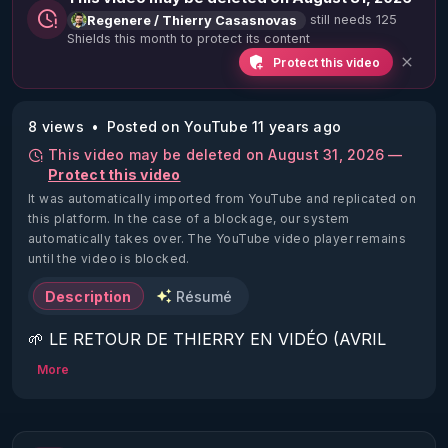
still needs 125
Regenere / Thierry Casasnovas
Shields this month to protect its content
Protect this video
8 views
Posted on YouTube 11 years ago
This video may be deleted on August 31, 2026 —
Protect this video
It was automatically imported from YouTube and replicated on
this platform.
In the case of a blockage, our system
automatically takes over. The YouTube video player remains
until the video is blocked.
Description
Résumé
🌱 LE RETOUR DE THIERRY EN VIDÉO (AVRIL 
2022)!

More
Découvrez la saison 2 des vidéos sur le nouveau 
https://www.rgnr.fr/presentation.html