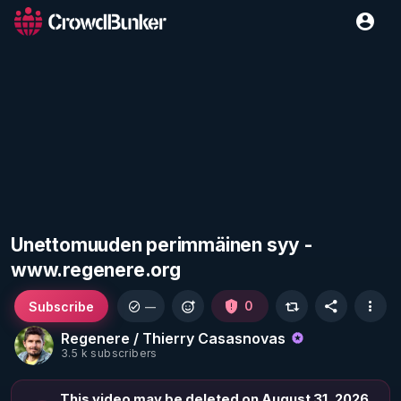
Unettomuuden perimmäinen syy -
www.regenere.org
Subscribe
0
—
Regenere / Thierry Casasnovas
3.5 k subscribers
This video may be deleted on August 31, 2026