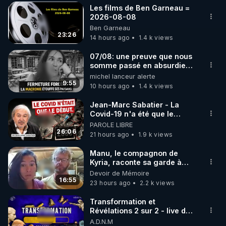
Les films de Ben Garneau =
▶ 30 jours gratuit sur l’application de méditation et 
2026-08-08
Ben Garneau
de bien-être ENVOL :

23:26
14 hours ago
1.4 k views
Rendez-vous sur 
https://www.envol.app/code
 avec 
le code : REGENERE
07/08: une preuve que nous
somme passé en absurdie
une dictature qui veut faire
michel lanceur alerte
taire ses opposant !
9:55
10 hours ago
1.4 k views
Jean-Marc Sabatier - La
Covid-19 n'a été que le
début - L'ARNm & l'ARNm-aa
PAROLE LIBRE
jusqu où auront-t-il ?
26:06
21 hours ago
1.9 k views
Manu, le compagnon de
Kyria, raconte sa garde à
vue musclée. PARTAGEZ!
Devoir de Mémoire
16:55
23 hours ago
2.2 k views
Transformation et
Révélations 2 sur 2 - live du
07/08/26
A.D.N.M