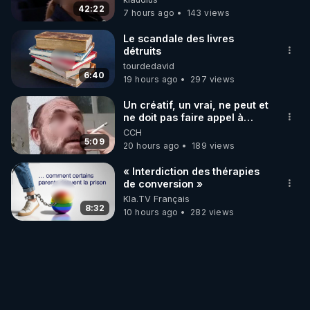
42:22
7 hours ago
143 views
Le scandale des livres
détruits
tourdedavid
6:40
19 hours ago
297 views
Un créatif, un vrai, ne peut et
ne doit pas faire appel à
l'intelligence artificielle
CCH
5:09
20 hours ago
189 views
« Interdiction des thérapies
de conversion »
Kla.TV Français
8:32
10 hours ago
282 views