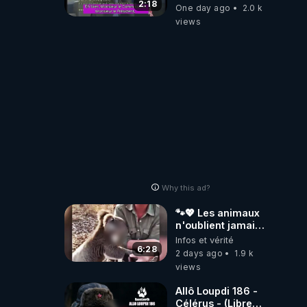
2:18
One day ago
2.0 k
views
Why this ad?
🐾💖 Les animaux
n'oublient jamais
ceux qu'ils
Infos et vérité
aiment… 🥹❤️
6:28
2 days ago
1.9 k
views
Allô Loupdi 186 -
Célérus - (Libre