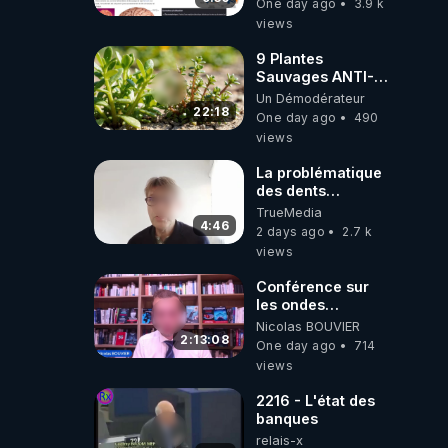
One day ago
3.9 k
ils ont juste omis
views
de t'expliquer
9 Plantes
Sauvages ANTI-
FAMINE: ces
Un Démodérateur
Ressources
22:18
One day ago
490
NUTRITIVES&MéDICINALES
views
JARDIN&des
Haies
La problématique
des dents
dévitalisées et
TrueMedia
des implants
4:46
2 days ago
2.7 k
views
Conférence sur
les ondes
électromagnétiques
Nicolas BOUVIER
par Grégoire
2:13:08
One day ago
714
Caustru et Bart de
views
Wever !
2216 - L'état des
banques
relais-x