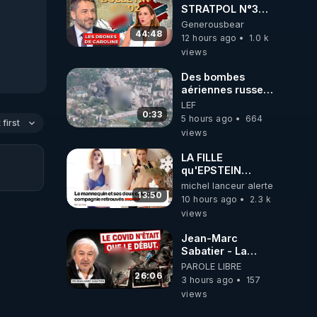
STRATPOL N°302.
Armée des
Generousbear
drones, MS-21 en
44:48
12 hours ago
1.0 k
série, missiles
views
coréens.
07.08.2026.
Des bombes
aériennes russes
anéantissent les
LEF
centres de
0:33
5 hours ago
664
first
contrôle de
views
drones de 3
brigades
LA FILLE
ukrainienne
qu'EPSTEIN
VOULAIT CACHER
michel lanceur alerte
13:50
10 hours ago
2.3 k
views
Jean-Marc
Sabatier - La
Covid-19 n'a été
PAROLE LIBRE
que le début -
26:06
3 hours ago
157
L'ARN messager
views
jusqu où ira-t-il ?