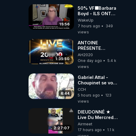
50% VF🟩Barbara
Boyd - ILS ONT
MENTI SUR TOUT
WakeUp
-Jocelyne
15:56
7 hours ago
349
Traduction
views
ANTOINE
PRÉSENTE
AH2020 LE LIVE
AH2020
20H ***DU
1:35:50
One day ago
5.4 k
06/08/2026***
views
Gabriel Attal -
Choupinet se voit
en haut de
CCH
l'affiche
6:44
5 hours ago
123
views
DIEUDONNÉ ★
Live Du Mercredi
5 Août 2026
Airmeet
2:27:07
17 hours ago
1.1 k
views