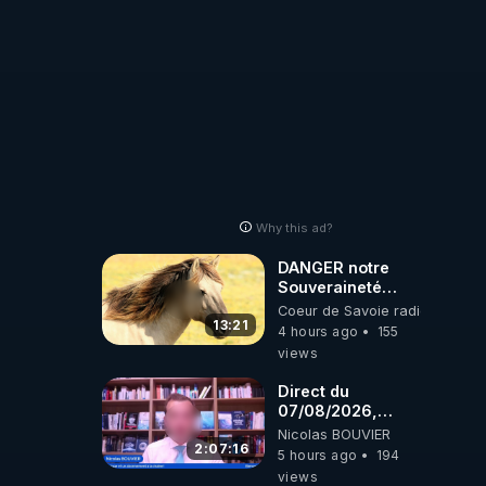
Why this ad?
DANGER notre
Souveraineté
Alimentaire est
Coeur de Savoie radioweb TV
attaqué...
13:21
4 hours ago
155
views
Direct du
07/08/2026,
présenté par
Nicolas BOUVIER
Nicolas BOUVIER
2:07:16
5 hours ago
194
views