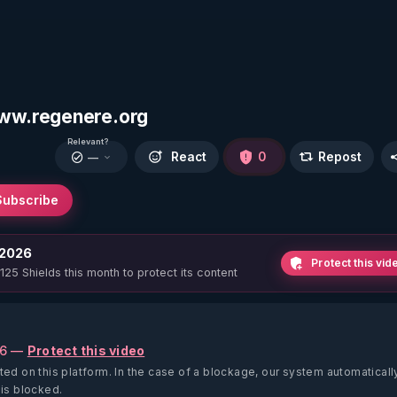
ww.regenere.org
Relevant?
React
0
Repost
—
Subscribe
 2026
Protect this vid
 125 Shields this month to protect its content
26 —
Protect this video
ted on this platform.
In the case of a blockage, our system automaticall
 is blocked.