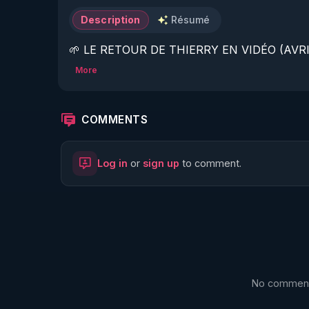
Description
Résumé
🌱 LE RETOUR DE THIERRY EN VIDÉO (AVRIL
More
https://www.rgnr.fr/presentation.html
🌱 LE MAGAZINE RÉGÉNÈRE 

COMMENTS
http://rgnr.li/ymag
Log in
or
sign up
to comment.
🌱 LA BOUTIQUE DU MAGAZINE

https://boutique.magazine-regenere.fr/
🌱 FIL TELEGRAM

https://t.me/rgnr_fr
No comments