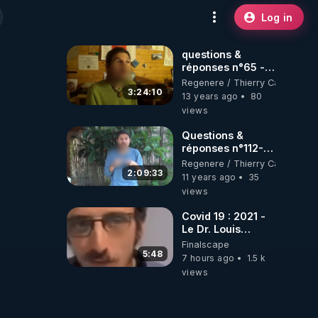
Log in
questions &
réponses n°65 -
www.regenere.org
Regenere / Thierry Casasnova
3:24:10
13 years ago
80
views
Questions &
réponses n°112-
www.regenere.org
Regenere / Thierry Casasnova
2:09:33
11 years ago
35
views
Covid 19 : 2021 -
Le Dr. Louis
Fouché renverse
Finalscape
le plateau de
5:48
7 hours ago
1.5 k
CNews !
views