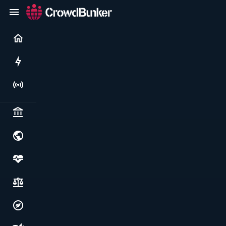
Current
Rushes
Live
Politics & institutions
World & geopolitics
Health, food & wellbeing
Society, justice & freedoms
Economy, environment & technology