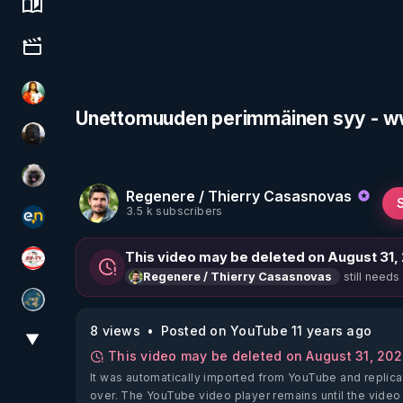
Science, history & spirituality
Culture, media & entertainment
L'autre son de cloche
Unettomuuden perimmäinen syy - w
TrueMedia
Priscane
Regenere / Thierry Casasnovas
3.5 k subscribers
essentiel.news
This video may be deleted on August 31,
JSF - TV
still needs
Regenere / Thierry Casasnovas
Réinformation sur le monde
8 views
Posted on YouTube 11 years ago
▼
View More
This video may be deleted on August 31, 20
It was automatically imported from YouTube and replica
over. The YouTube video player remains until the video