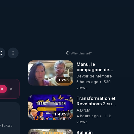
Why this ad?
Manu, le
compagnon de
Kyria, raconte sa
Devoir de Mémoire
garde à vue
16:55
5 hours ago
530
musclée.
views
eo
PARTAGEZ!
Transformation et
Révélations 2 sur
2 - live du
A.D.N.M
07/08/26
1:49:53
4 hours ago
1.1 k
views
y takes
Bulletin