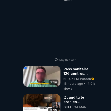
Why this ad?
Pass sanitaire :
126 centres
commerciaux
Ni Oubli Ni Pardon
concernés par
1:34
18 hours ago
4.0 k
l'obligation dans
views
toute la France
Quand tu te
branles
bonhomme tu
OHM ÉGA MAN
émets des ondes
9:35