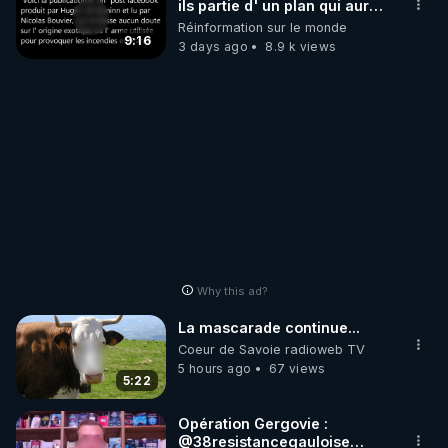
ils partie d' un plan qui aurait
débuté le 11 septembre 2001
Réinformation sur le monde
?
9:16
3 days ago
8.9 k views
Why this ad?
La mascarade continue...
Coeur de Savoie radioweb TV
5 hours ago
67 views
5:22
Opération Gergovie :
‪@38resistancegauloise‬