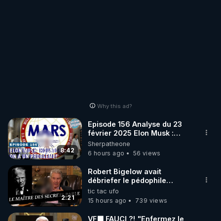
Why this ad?
Episode 156 Analyse du 23
février 2025 Elon Musk :
Houston , on a un problème !
Sherpatheone
8:42
6 hours ago
56 views
Robert Bigelow avait
débriefer le pédophile
génocidaire de donald j
tic tac ufo
trump
2:21
15 hours ago
739 views
VF🟩 FAUCI ?! "Enfermez le