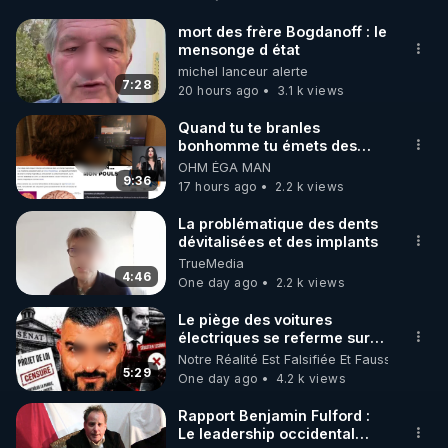
http://rgnr.li/facebook
mort des frère Bogdanoff : le
mensonge d état
🌱 INSTAGRAM

michel lanceur alerte
7:28
20 hours ago
3.1 k views
https://www.instagram.com/rdlr_thierrycasasnovas/
http://rgnr.li/instagram
Quand tu te branles
bonhomme tu émets des
ondes ils ont juste omis de
OHM ÉGA MAN
🌱 LA NEWSLETTER

t'expliquer
9:36
17 hours ago
2.2 k views
Pour ne pas rater l’actualité RGNR (stages, 
La problématique des dents
dévitalisées et des implants
http://rgnr.li/news
TrueMedia
4:46
One day ago
2.2 k views
🌱 VIDÉOS NON CENSURÉES SUR ODYSEE 

Toutes les vidéos Youtube sont aussi sur la 
Le piège des voitures
électriques se referme sur
les usagers !
Notre Réalité Est Falsifiée Et Fausse
http://rgnr.li/odysee
5:29
One day ago
4.2 k views
🌱 LES STAGES EN PRÉSENTIEL

Rapport Benjamin Fulford :
Le leadership occidental