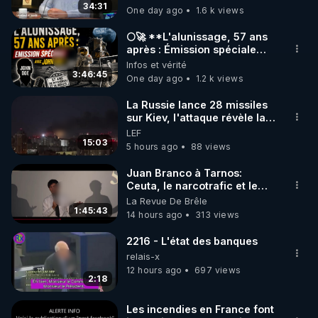
34:31
One day ago
1.6 k views
code : REGENERE10

🌕🚀 **L'alunissage, 57 ans
▶ 30 jours gratuit sur l’application de méditation et 
après : Émission spéciale
avec John Doe !** 👨 🚀✨
Infos et vérité
de bien-être ENVOL :

3:46:45
One day ago
1.2 k views
Rendez-vous sur 
https://www.envol.app/code
 avec 
le code : REGENERE
La Russie lance 28 missiles
sur Kiev, l'attaque révèle la
faiblesse de Kiev
LEF
15:03
5 hours ago
88 views
Juan Branco à Tarnos:
Ceuta, le narcotrafic et le
pouvoir en France
La Revue De Brêle
1:45:43
14 hours ago
313 views
2216 - L'état des banques
relais-x
12 hours ago
697 views
2:18
Les incendies en France font