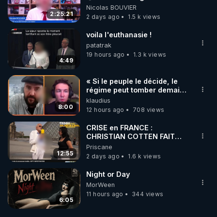
‪@MarionSigautOfficiel‬
Nicolas BOUVIER
‪@gladysriifard5710‬ Laëtitia
2:25:21
2 days ago
1.5 k views
voila l'euthanasie !
patatrak
19 hours ago
1.3 k views
4:49
« Si le peuple le décide, le
régime peut tomber demain !
»
klaudius
8:00
12 hours ago
708 views
CRISE en FRANCE :
CHRISTIAN COTTEN FAIT
une étrange découverte
Priscane
12:55
2 days ago
1.6 k views
Night or Day
MorWeen
11 hours ago
344 views
6:05