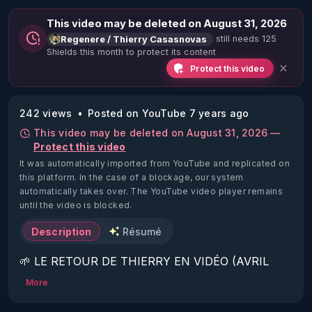
This video may be deleted on August 31, 2026
still needs 125
Regenere / Thierry Casasnovas
Shields this month to protect its content
Protect this video
242 views
Posted on YouTube 7 years ago
This video may be deleted on August 31, 2026 —
Protect this video
It was automatically imported from YouTube and replicated on
this platform.
In the case of a blockage, our system
automatically takes over. The YouTube video player remains
until the video is blocked.
Description
Résumé
🌱 LE RETOUR DE THIERRY EN VIDÉO (AVRIL 
2022)!

More
Découvrez la saison 2 des vidéos sur le nouveau 