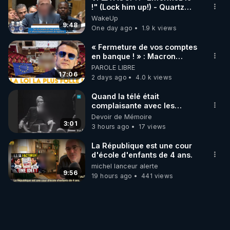
!" (Lock him up!) - Quartz
Traduction
WakeUp
9:48
One day ago
1.9 k views
« Fermeture de vos comptes
en banque ! » : Macron
impose une loi folle !
PAROLE LIBRE
17:06
2 days ago
4.0 k views
Quand la télé était
complaisante avec les
pédophiles
Devoir de Mémoire
3:01
3 hours ago
17 views
La République est une cour
d'école d'enfants de 4 ans.
michel lanceur alerte
9:56
19 hours ago
441 views