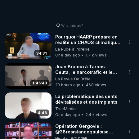
Why this ad?
Pourquoi HAARP prépare en
réalité un CHAOS climatique,
on répond
La Puce à l'oreille
34:31
One day ago
1.7 k views
Juan Branco à Tarnos:
Ceuta, le narcotrafic et le
pouvoir en France
La Revue De Brêle
1:45:43
20 hours ago
468 views
La problématique des dents
dévitalisées et des implants
TrueMedia
4:46
One day ago
2.4 k views
Opération Gergovie :
‪@38resistancegauloise‬
‪@MarionSigautOfficiel‬
Nicolas BOUVIER