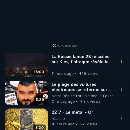
des vidéos.... Même si
vous le rétablissez quand
je pense que c'est fait
même.
exprès, merci d'avance
vous le rétablissez
quand même.
Why this ad?
La Russie lance 28 missiles
sur Kiev, l'attaque révèle la
faiblesse de Kiev
LEF
15:03
11 hours ago
446 views
Le piège des voitures
électriques se referme sur
les usagers !
Notre Réalité Est Falsifiée Et Fausse
5:29
One day ago
4.3 k views
2217 - Le métal - Or
relais-x
16 hours ago
551 views
3:20