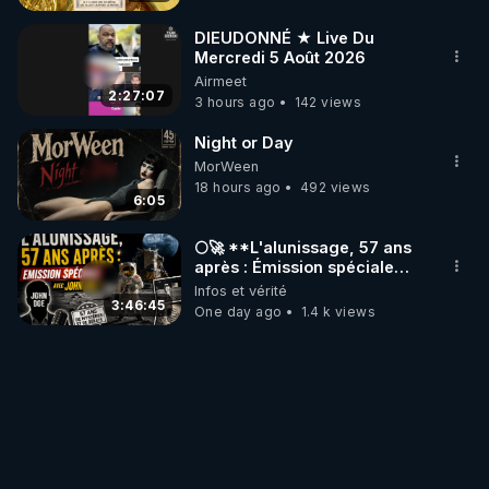
DIEUDONNÉ ★ Live Du
Mercredi 5 Août 2026
Airmeet
2:27:07
3 hours ago
142 views
Night or Day
MorWeen
18 hours ago
492 views
6:05
🌕🚀 **L'alunissage, 57 ans
après : Émission spéciale
avec John Doe !** 👨 🚀✨
Infos et vérité
3:46:45
One day ago
1.4 k views