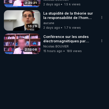
‪@gladysriifard5710‬ Laëtitia
2:25:21
2 days ago
1.5 k views
La stupidité de la théorie sur
la responsabilité de l’homme
concernant le dioxyde de
aucune
carbone.
10:29
2 days ago
1.7 k views
Conférence sur les ondes
électromagnétiques par
Grégoire Caustru et Bart de
Nicolas BOUVIER
Wever !
2:13:08
15 hours ago
189 views