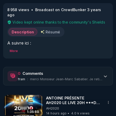
8 958 views
Broadcast on CrowdBunker 3 years
ago
Video kept online thanks to the community's Shields
Description
Résumé
A suivre ici :

CrowdBunker : 
More
https://crowdbunker.com/v/CZR6fJaz
Facebook : 
https://www.facebook.com/CSIndep
Twitter: 
https://twitter.com/ConseilCsi
0
Comments
Telegram : 
https://t.me/s/reinfocovid_officiel
fram
:
merci Monsieur Jean-Marc Sabatier. Je retiens entre autre de vérifier le taux de...
Odyssee : 
https://odysee.com/@CScientifique.independant.fr:c
/110:9f
ANTOINE PRÉSENTE
Site : 
https://www.conseil-scientifique-
AH2020 LE LIVE 20H ***DU
independant.org/
06/08/2026***
AH2020
1:35:50
14 hours ago
4.0 k views