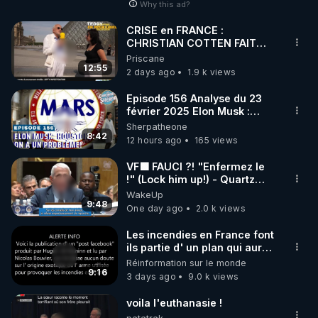
Why this ad?
CRISE en FRANCE :
CHRISTIAN COTTEN FAIT
une étrange découverte
Priscane
12:55
2 days ago
1.9 k views
Episode 156 Analyse du 23
février 2025 Elon Musk :
Houston , on a un problème !
Sherpatheone
8:42
12 hours ago
165 views
VF🟩 FAUCI ?! "Enfermez le
!" (Lock him up!) - Quartz
Traduction
WakeUp
9:48
One day ago
2.0 k views
Les incendies en France font
ils partie d' un plan qui aurait
débuté le 11 septembre 2001
Réinformation sur le monde
?
9:16
3 days ago
9.0 k views
voila l'euthanasie !