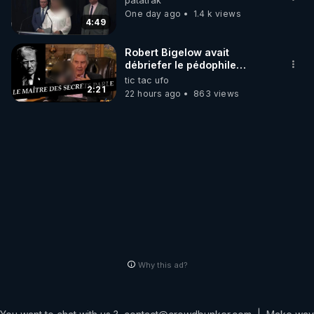
patatrak
One day ago
1.4 k views
4:49
Robert Bigelow avait
débriefer le pédophile
génocidaire de donald j
tic tac ufo
trump
2:21
22 hours ago
863 views
Why this ad?