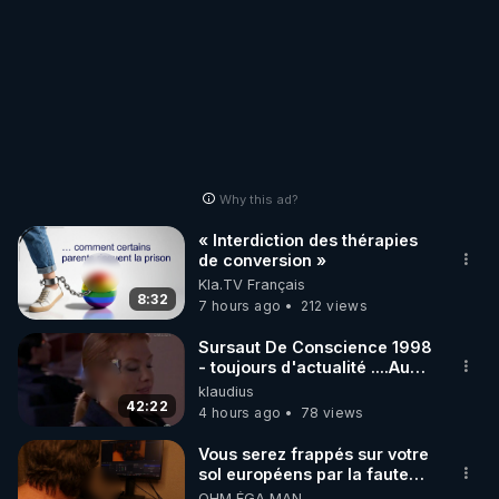
Why this ad?
« Interdiction des thérapies
de conversion »
Kla.TV Français
8:32
7 hours ago
212 views
Sursaut De Conscience 1998
- toujours d'actualité ....Au
Dela Du Réel
klaudius
42:22
4 hours ago
78 views
Vous serez frappés sur votre
sol européens par la faute
des dirigeants qui s'en
OHM ÉGA MAN