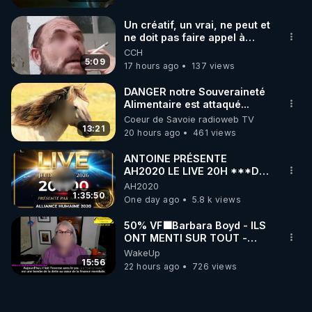
Un créatif, un vrai, ne peut et
ne doit pas faire appel à
l'intelligence artificielle
CCH
5:09
17 hours ago
137 views
DANGER notre Souveraineté
Alimentaire est attaqué...
Coeur de Savoie radioweb TV
13:21
20 hours ago
461 views
ANTOINE PRÉSENTE
AH2020 LE LIVE 20H ***DU
06/08/2026***
AH2020
1:35:50
One day ago
5.8 k views
50% VF🟩Barbara Boyd - ILS
ONT MENTI SUR TOUT -
Jocelyne Traduction
WakeUp
15:56
22 hours ago
726 views