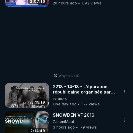
2:07:16
20 hours ago
692 views
Why this ad?
2218 - 14-18 - L'épuration
républicaine organisée par
les frères de la truelle
relais-x
15:19
One day ago
122 views
SNOWDEN VF 2016
ZanoniMaat
3 hours ago
79 views
2:14:49