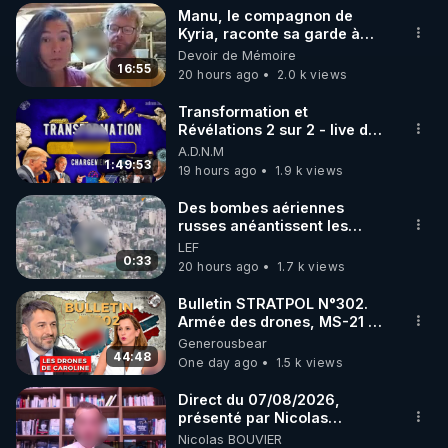
Manu, le compagnon de
▶ 30 jours gratuit sur l’application de méditation et 
Kyria, raconte sa garde à
vue musclée. PARTAGEZ!
Devoir de Mémoire
de bien-être ENVOL :

16:55
20 hours ago
2.0 k views
Rendez-vous sur 
https://www.envol.app/code
 avec 
le code : REGENERE
Transformation et
Révélations 2 sur 2 - live du
07/08/26
A.D.N.M
1:49:53
19 hours ago
1.9 k views
Des bombes aériennes
russes anéantissent les
centres de contrôle de
LEF
drones de 3 brigades
0:33
20 hours ago
1.7 k views
ukrainienne
Bulletin STRATPOL N°302.
Armée des drones, MS-21 en
série, missiles coréens.
Generousbear
07.08.2026.
44:48
One day ago
1.5 k views
Direct du 07/08/2026,
présenté par Nicolas
BOUVIER
Nicolas BOUVIER