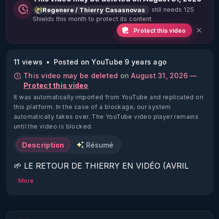
still needs 125
Regenere / Thierry Casasnovas
Shields this month to protect its content
Protect this video
11 views
Posted on YouTube 9 years ago
This video may be deleted on August 31, 2026 —
Protect this video
It was automatically imported from YouTube and replicated on
this platform.
In the case of a blockage, our system
automatically takes over. The YouTube video player remains
until the video is blocked.
Description
Résumé
🌱 LE RETOUR DE THIERRY EN VIDÉO (AVRIL 
2022)!

More
Découvrez la saison 2 des vidéos sur le nouveau 
https://www.rgnr.fr/presentation.html