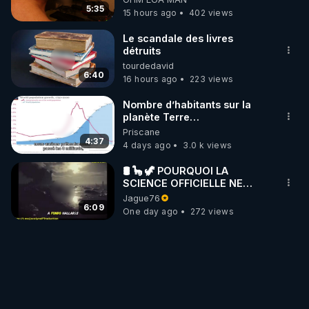
mettent dans le nez
5:35
15 hours ago
402 views
Le scandale des livres
détruits
tourdedavid
6:40
16 hours ago
223 views
Nombre d’habitants sur la
planète Terre…
Priscane
4:37
4 days ago
3.0 k views
🛢 🦕 🦖 POURQUOI LA
SCIENCE OFFICIELLE NE
CONNAÎT-ELLE PAS LA VRAIE
Jague76
ORIGINE DU PÉTROLE ?
6:09
One day ago
272 views