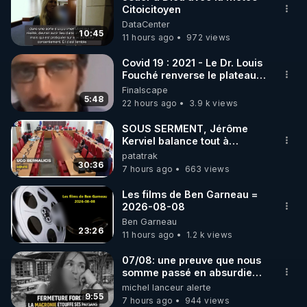
Citoicitoyen
🌱 INSTAGRAM

DataCenter
10:45
11 hours ago
972 views
https://www.instagram.com/rdlr_thierrycasasnovas/
http://rgnr.li/instagram
Covid 19 : 2021 - Le Dr. Louis
Fouché renverse le plateau
de CNews !
Finalscape
🌱 LA NEWSLETTER

5:48
22 hours ago
3.9 k views
Pour ne pas rater l’actualité RGNR (stages, 
SOUS SERMENT, Jérôme
Kerviel balance tout à
http://rgnr.li/news
l'Assemblée !
patatrak
30:36
7 hours ago
663 views
🌱 VIDÉOS NON CENSURÉES SUR ODYSEE 

Toutes les vidéos Youtube sont aussi sur la 
Les films de Ben Garneau =
2026-08-08
Ben Garneau
http://rgnr.li/odysee
23:26
11 hours ago
1.2 k views
🌱 LES STAGES EN PRÉSENTIEL

07/08: une preuve que nous
somme passé en absurdie
une dictature qui veut faire
michel lanceur alerte
http://rgnr.li/stages
taire ses opposant !
9:55
7 hours ago
944 views