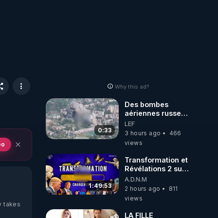
Why this ad?
Des bombes
aériennes russes
anéantissent les
LEF
centres de
0:33
3 hours ago
466
contrôle de
views
eo
drones de 3
brigades
Transformation et
ukrainienne
Révélations 2 sur
2 - live du
A.D.N.M
07/08/26
1:49:53
2 hours ago
811
views
y takes
LA FILLE