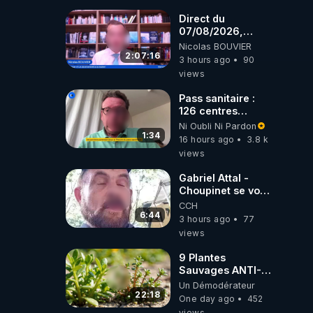
Direct du
07/08/2026,
présenté par
Nicolas BOUVIER
Nicolas BOUVIER
2:07:16
3 hours ago
90
views
Pass sanitaire :
126 centres
commerciaux
Ni Oubli Ni Pardon
concernés par
1:34
16 hours ago
3.8 k
l'obligation dans
views
toute la France
Gabriel Attal -
Choupinet se voit
en haut de
CCH
l'affiche
6:44
3 hours ago
77
views
9 Plantes
Sauvages ANTI-
FAMINE: ces
Un Démodérateur
Ressources
22:18
One day ago
452
NUTRITIVES&MéDICINALES
views