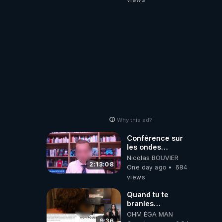
JARDIN&des
Haies
Why this ad?
Conférence sur
les ondes
électromagnétiques
Nicolas BOUVIER
par Grégoire
2:13:08
One day ago
684
Caustru et Bart de
views
Wever !
Quand tu te
branles
bonhomme tu
OHM ÉGA MAN
émets des ondes
9:36