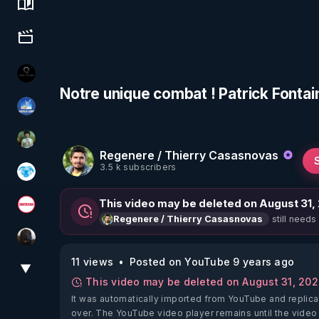
Science, history & spirituality
Culture, media & entertainment
La vérité
Notre unique combat ! Patrick Fonta
PAROLE LIBRE
Sonmi-877
Regenere / Thierry Casasnovas
3.5 k subscribers
A.D.N.M
This video may be deleted on August 31,
Magazine Nexus
still needs
Regenere / Thierry Casasnovas
TrueMedia
11 views
Posted on YouTube 9 years ago
▼
View More
This video may be deleted on August 31, 20
It was automatically imported from YouTube and replica
over. The YouTube video player remains until the video