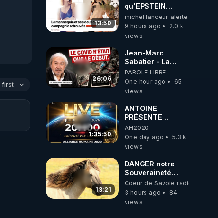
qu'EPSTEIN
VOULAIT CACHER
michel lanceur alerte
13:50
9 hours ago
2.0 k
views
Jean-Marc
Sabatier - La
Covid-19 n'a été
PAROLE LIBRE
que le début -
26:06
One hour ago
65
first
L'ARN messager
views
jusqu où ira-t-il ?
ANTOINE
PRÉSENTE
AH2020 LE LIVE
AH2020
20H ***DU
1:35:50
One day ago
5.3 k
06/08/2026***
views
DANGER notre
Souveraineté
Alimentaire est
Coeur de Savoie radioweb TV
attaqué...
13:21
3 hours ago
84
views