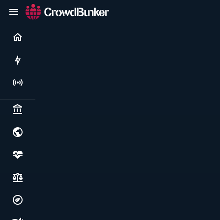
Current
Rushes
Live
Politics & institutions
World & geopolitics
Health, food & wellbeing
Society, justice & freedoms
Economy, environment & technology