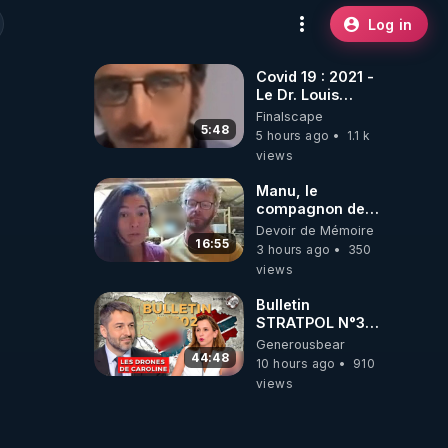
Log in
Covid 19 : 2021 -
Le Dr. Louis
Fouché renverse
Finalscape
le plateau de
5:48
5 hours ago
1.1 k
CNews !
views
Manu, le
compagnon de
Kyria, raconte sa
Devoir de Mémoire
garde à vue
16:55
3 hours ago
350
musclée.
views
PARTAGEZ!
Bulletin
STRATPOL N°302.
Armée des
Generousbear
drones, MS-21 en
44:48
10 hours ago
910
série, missiles
views
coréens.
07.08.2026.