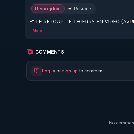
Description
Résumé
🌱 LE RETOUR DE THIERRY EN VIDÉO (AVRIL
More
https://www.rgnr.fr/presentation.html
🌱 LE MAGAZINE RÉGÉNÈRE 

COMMENTS
http://rgnr.li/ymag
Log in
or
sign up
to comment.
🌱 LA BOUTIQUE DU MAGAZINE

https://boutique.magazine-regenere.fr/
🌱 FIL TELEGRAM

https://t.me/rgnr_fr
No comments