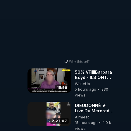
Why this ad?
50% VF🟩Barbara
Boyd - ILS ONT
MENTI SUR TOUT
WakeUp
-Jocelyne
15:56
5 hours ago
230
Traduction
views
DIEUDONNÉ ★
Live Du Mercredi
5 Août 2026
Airmeet
2:27:07
15 hours ago
1.0 k
views