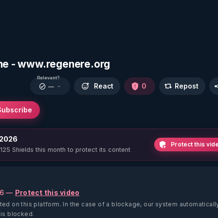
ine - www.regenere.org
Relevant?
React
0
Repost
—
Subscribe
 2026
Protect this vid
 125 Shields this month to protect its content
26 —
Protect this video
ted on this platform.
In the case of a blockage, our system automaticall
 is blocked.