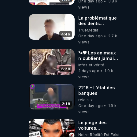
One day ago
3.8 k
ils ont juste omis
views
de t'expliquer
La problématique
des dents
dévitalisées et
TrueMedia
des implants
4:46
One day ago
2.7 k
views
🐾💖 Les animaux
n'oublient jamais
ceux qu'ils
Infos et vérité
aiment… 🥹❤️
6:28
2 days ago
1.9 k
views
2216 - L'état des
banques
relais-x
2:18
One day ago
1.9 k
views
Le piège des
voitures
électriques se
Notre Réalité Est Falsifiée Et F