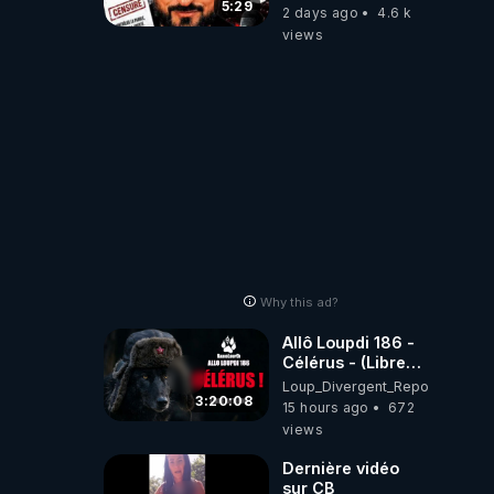
referme sur les
5:29
2 days ago
4.6 k
usagers !
views
Why this ad?
Allô Loupdi 186 -
Célérus - (Libre
Antenne) - Loup
Loup_Divergent_Reposts
Divergent
3:20:08
15 hours ago
672
2026.08.06
views
Dernière vidéo
sur CB