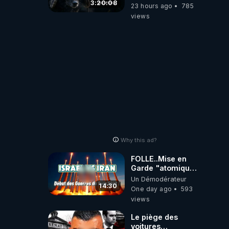
Divergent
3:20:08
23 hours ago
785
2026.08.06
views
Why this ad?
FOLLE..Mise en
Garde "atomique"
d'1Sérial Lanceur
Un Démodérateur
d'ALERTES
14:30
One day ago
593
combinant
views
"Théories"&"Faits
Accomplis"
Le piège des
voitures