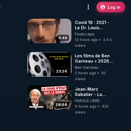
Log in
Covid 19 : 2021 -
Le Dr. Louis
Fouché renverse
Finalscape
le plateau de
5:48
13 hours ago
2.0 k
CNews !
views
Les films de Ben
Garneau = 2026-
08-08
Ben Garneau
23:26
2 hours ago
92
views
Jean-Marc
Sabatier - La
Covid-19 n'a été
PAROLE LIBRE
que le début -
26:06
9 hours ago
432
L'ARNm &
views
l'ARNm-aa jusqu
où auront-t-il ?