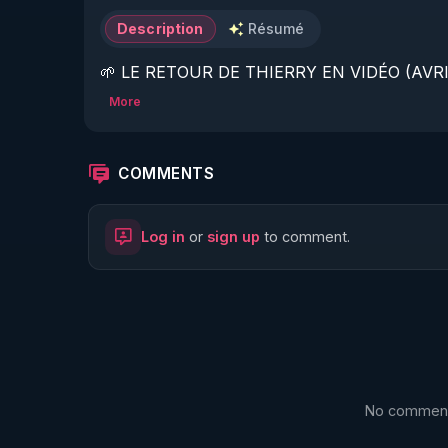
Description
Résumé
🌱 LE RETOUR DE THIERRY EN VIDÉO (AVRIL
More
https://www.rgnr.fr/presentation.html
🌱 LE MAGAZINE RÉGÉNÈRE 

COMMENTS
http://rgnr.li/ymag
Log in
or
sign up
to comment.
🌱 LA BOUTIQUE DU MAGAZINE

https://boutique.magazine-regenere.fr/
🌱 FIL TELEGRAM

https://t.me/rgnr_fr
No comments