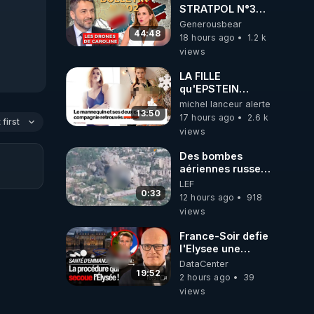
STRATPOL N°302.
Armée des
Generousbear
drones, MS-21 en
44:48
18 hours ago
1.2 k
série, missiles
views
coréens.
07.08.2026.
LA FILLE
qu'EPSTEIN
VOULAIT CACHER
michel lanceur alerte
13:50
17 hours ago
2.6 k
first
views
Des bombes
aériennes russes
anéantissent les
LEF
centres de
0:33
12 hours ago
918
contrôle de
views
drones de 3
brigades
France-Soir defie
ukrainienne
l'Elysee une
procedure inedite
DataCenter
sur la sante du
19:52
2 hours ago
39
president - Nexus
views