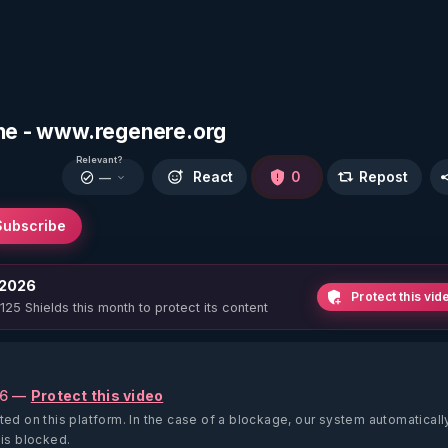
ine - www.regenere.org
Relevant?
React
0
Repost
—
Subscribe
 2026
Protect this vid
 125 Shields this month to protect its content
26 —
Protect this video
ted on this platform.
In the case of a blockage, our system automaticall
 is blocked.