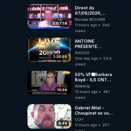
Direct du
07/08/2026,
présenté par
Nicolas BOUVIER
Nicolas BOUVIER
2:07:16
11 hours ago
346
views
ANTOINE
PRÉSENTE
AH2020 LE LIVE
AH2020
20H ***DU
1:35:50
One day ago
5.5 k
06/08/2026***
views
50% VF🟩Barbara
Boyd - ILS ONT
MENTI SUR TOUT
WakeUp
-Jocelyne
15:56
13 hours ago
481
Traduction
views
Gabriel Attal -
Choupinet se voit
en haut de
CCH
l'affiche
6:44
11 hours ago
207
views