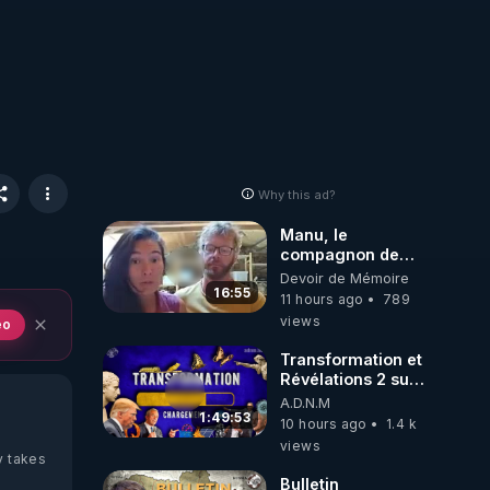
Why this ad?
Manu, le
compagnon de
Kyria, raconte sa
Devoir de Mémoire
garde à vue
16:55
11 hours ago
789
musclée.
views
eo
PARTAGEZ!
Transformation et
Révélations 2 sur
2 - live du
A.D.N.M
07/08/26
1:49:53
10 hours ago
1.4 k
views
y takes
Bulletin