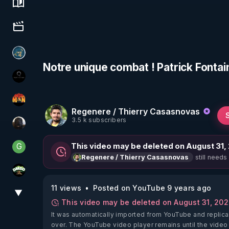
Science, history & spirituality
Culture, media & entertainment
Réinformation sur le monde
Notre unique combat ! Patrick Fonta
La vérité
OHM ÉGA MAN
Regenere / Thierry Casasnovas
3.5 k subscribers
TrueMedia
G
This video may be deleted on August 31,
Generousbear
still needs
Regenere / Thierry Casasnovas
DMSO pour TOUS
11 views
Posted on YouTube 9 years ago
▼
View More
This video may be deleted on August 31, 20
It was automatically imported from YouTube and replica
over. The YouTube video player remains until the video