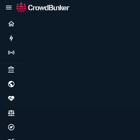
Current
Rushes
Live
Politics & institutions
World & geopolitics
Health, food & wellbeing
Society, justice & freedoms
Economy, environment & technology