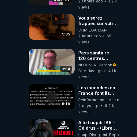
23 hours ago
1.2 k
views
Vous serez
frappés sur votre
sol européens par
OHM ÉGA MAN
la faute des
5:35
7 hours ago
68
dirigeants qui
views
s'en mettent dans
le nez
Pass sanitaire :
126 centres
commerciaux
Ni Oubli Ni Pardon
concernés par
1:34
One day ago
4.1 k
l'obligation dans
views
toute la France
Les incendies en
France font ils
partie d' un plan
Réinformation sur le monde
qui aurait débuté
9:16
4 days ago
9.2 k
le 11 septembre
views
2001 ?
Allô Loupdi 186 -
Célérus - (Libre
Antenne) - Loup
Loup_Divergent_Reposts