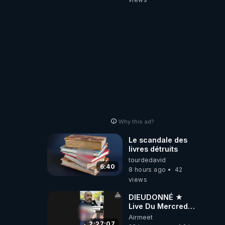
Why this ad?
Le scandale des
livres détruits
tourdedavid
6:40
8 hours ago
42
views
DIEUDONNÉ ★
Live Du Mercredi
5 Août 2026
Airmeet
2:27:07