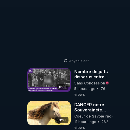
Why this ad?
Nombre de juifs
disparus entre
1941 et 1945
Sans Concession
(Réponse à mes
9:31
5 hours ago
76
accusateurs)
views
DANGER notre
Souveraineté
Alimentaire est
Coeur de Savoie radioweb TV
attaqué...
13:21
11 hours ago
262
views