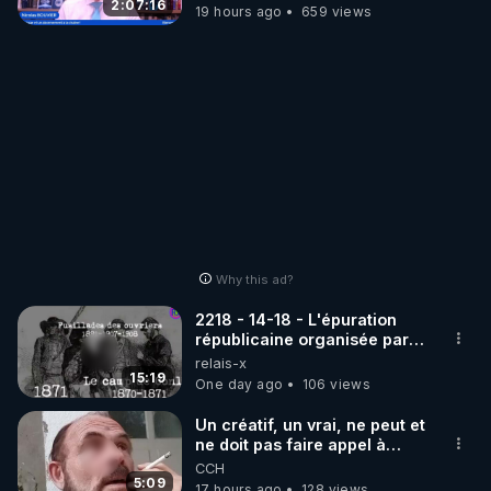
2:07:16
19 hours ago
659 views
Why this ad?
2218 - 14-18 - L'épuration
républicaine organisée par
les frères de la truelle
relais-x
15:19
One day ago
106 views
Un créatif, un vrai, ne peut et
ne doit pas faire appel à
l'intelligence artificielle
CCH
5:09
17 hours ago
128 views