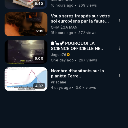
6:40
16 hours ago
209 views
Vous serez frappés sur votre
sol européens par la faute
des dirigeants qui s'en
OHM ÉGA MAN
mettent dans le nez
5:35
15 hours ago
372 views
🛢 🦕 🦖 POURQUOI LA
SCIENCE OFFICIELLE NE
CONNAÎT-ELLE PAS LA VRAIE
Jague76
ORIGINE DU PÉTROLE ?
6:09
One day ago
267 views
Nombre d’habitants sur la
planète Terre…
Priscane
4:37
4 days ago
3.0 k views