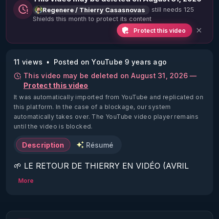
still needs 125
Regenere / Thierry Casasnovas
Shields this month to protect its content
Protect this video
11 views
Posted on YouTube 9 years ago
This video may be deleted on August 31, 2026 —
Protect this video
It was automatically imported from YouTube and replicated on
this platform.
In the case of a blockage, our system
automatically takes over. The YouTube video player remains
until the video is blocked.
Description
Résumé
🌱 LE RETOUR DE THIERRY EN VIDÉO (AVRIL 
2022)!

More
Découvrez la saison 2 des vidéos sur le nouveau 
https://www.rgnr.fr/presentation.html