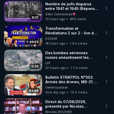
Nombre de juifs disparus
▶ 30 jours gratuit sur l’application de méditation et 
entre 1941 et 1945 (Réponse
à mes accusateurs)
Sans Concession
de bien-être ENVOL :

9:31
13 hours ago
859 views
Rendez-vous sur 
https://www.envol.app/code
 avec 
le code : REGENERE
Transformation et
Révélations 2 sur 2 - live du
07/08/26
A.D.N.M
1:49:53
18 hours ago
1.9 k views
Des bombes aériennes
russes anéantissent les
centres de contrôle de
LEF
drones de 3 brigades
0:33
20 hours ago
1.7 k views
ukrainienne
Bulletin STRATPOL N°302.
Armée des drones, MS-21 en
série, missiles coréens.
Generousbear
07.08.2026.
44:48
One day ago
1.5 k views
Direct du 07/08/2026,
présenté par Nicolas
BOUVIER
Nicolas BOUVIER