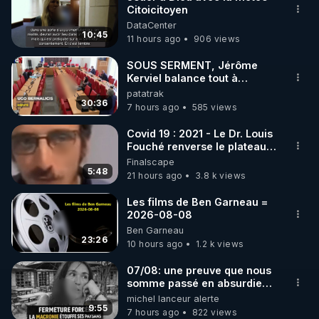
Citoicitoyen
🌱 INSTAGRAM

DataCenter
10:45
11 hours ago
906 views
https://www.instagram.com/rdlr_thierrycasasnovas/
http://rgnr.li/instagram
SOUS SERMENT, Jérôme
Kerviel balance tout à
l'Assemblée !
patatrak
🌱 LA NEWSLETTER

30:36
7 hours ago
585 views
Pour ne pas rater l’actualité RGNR (stages, 
Covid 19 : 2021 - Le Dr. Louis
Fouché renverse le plateau
http://rgnr.li/news
de CNews !
Finalscape
5:48
21 hours ago
3.8 k views
🌱 VIDÉOS NON CENSURÉES SUR ODYSEE 

Toutes les vidéos Youtube sont aussi sur la 
Les films de Ben Garneau =
2026-08-08
Ben Garneau
http://rgnr.li/odysee
23:26
10 hours ago
1.2 k views
🌱 LES STAGES EN PRÉSENTIEL

07/08: une preuve que nous
somme passé en absurdie
une dictature qui veut faire
michel lanceur alerte
http://rgnr.li/stages
taire ses opposant !
9:55
7 hours ago
822 views