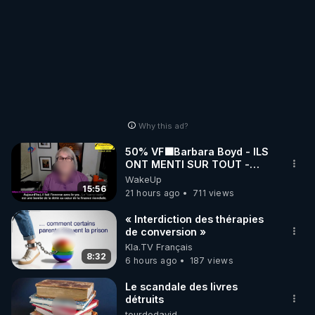
Why this ad?
50% VF🟩Barbara Boyd - ILS
ONT MENTI SUR TOUT -
Jocelyne Traduction
WakeUp
15:56
21 hours ago
711 views
« Interdiction des thérapies
de conversion »
Kla.TV Français
8:32
6 hours ago
187 views
Le scandale des livres
détruits
tourdedavid