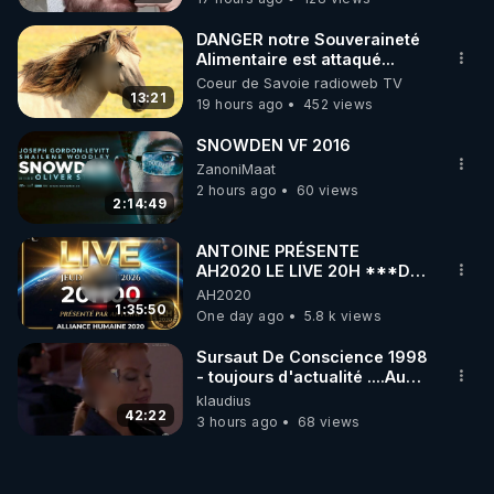
DANGER notre Souveraineté
Alimentaire est attaqué...
Coeur de Savoie radioweb TV
13:21
19 hours ago
452 views
SNOWDEN VF 2016
ZanoniMaat
2 hours ago
60 views
2:14:49
ANTOINE PRÉSENTE
AH2020 LE LIVE 20H ***DU
06/08/2026***
AH2020
1:35:50
One day ago
5.8 k views
Sursaut De Conscience 1998
- toujours d'actualité ....Au
Dela Du Réel
klaudius
42:22
3 hours ago
68 views