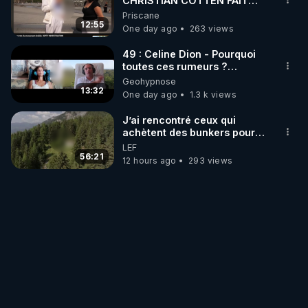
CHRISTIAN COTTEN FAIT
une étrange découverte
Priscane
12:55
One day ago
263 views
49 : Celine Dion - Pourquoi
toutes ces rumeurs ?
Enquête sous hypnose
Geohypnose
13:32
One day ago
1.3 k views
J’ai rencontré ceux qui
achètent des bunkers pour
survivre à la fin du monde
LEF
56:21
12 hours ago
293 views