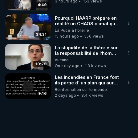
• Facebook : 
accompagnés…
3 hours ago
153 views
4:49
https://www.facebook.com/lelibre.penseur.1
• Facebook : 
Pourquoi HAARP prépare en
https://www.facebook.com/LeLibrePenseur.org
réalité un CHAOS climatique,
on répond
• Crowdbunker : 
La Puce à l'oreille
34:31
15 hours ago
556 views
https://crowdbunker.com/@leLibrePenseurOrg
• Odysee : 
La stupidité de la théorie sur
https://odysee.com/@LeLibrePenseur.org:2
la responsabilité de l’homme
concernant le dioxyde de
• Rumble : 
https://rumble.com/user/SalimLaibiLLP
aucune
carbone.
10:29
One day ago
1.3 k views
• Twitter (X) : 
https://twitter.com/LLP_Le_Vrai
• Telegram - canal d'info : 
Les incendies en France font
https://t.me/Salim_Laibi_LLP
ils partie d' un plan qui aurait
débuté le 11 septembre 2001
Réinformation sur le monde
?
9:16
2 days ago
8.4 k views
👉 AMÉLIE PAUL

• Tous ses liens : 
http://ameliepaul.com
• Crowdbunker : 
https://crowdbunker.com/@Amelie_Paul
• Facebook : 
https://www.facebook.com/ameliepaulfanpage