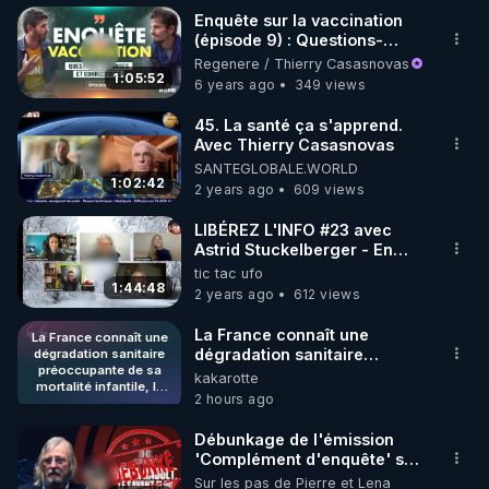
Enquête sur la vaccination
(épisode 9) : Questions-
👉 Pour retrouver Thierry Casasnovas : 

réponses et corrections
Regenere / Thierry Casasnovas
• Le site RGNR : 
https://www.rgnr.tv
1:05:52
6 years ago
349 views
• Odysee : 
https://odysee.com/@thierry-
casasnovas-rgnr:7
45. La santé ça s'apprend.
Avec Thierry Casasnovas
• Facebook : 
https://m.facebook.com/thierry.rgnr
SANTEGLOBALE.WORLD
• Twitter (X) : 
https://twitter.com/ThierryRegenere
1:02:42
2 years ago
609 views
• YouTube : 
https://m.youtube.com/c/RegenereThierryCasasno
LIBÉREZ L'INFO #23 avec
Astrid Stuckelberger - En
va
direct le 22 février 2024
tic tac ufo
• Telegram - canal d'info : 
https://t.me/rgnr_fr
1:44:48
2 years ago
612 views
Cette émission a pour vocation de répondre à une 
La France connaît une
La France connaît une
dégradation sanitaire
dégradation sanitaire
demande générale d'informations libres et 
préoccupante de sa
préoccupante de sa
kakarotte
indépendantes de la part du grand public, qui n'en 
mortalité infantile, la
mortalité infantile, la faisant
2 hours ago
faisant chuter à la
peut plus des Fakenews des médias officiels. La 
chuter à la 23ème place sur
23ème place sur 27
27 pays de l'Union
censure des GAFAM (Google, Amazon, Facebook, 
pays de l'Union
Débunkage de l'émission
européenne, alors qu'elle
européenne, alors
'Complément d'enquête' sur
Apple, Microsoft) qui fait rage nous pousse à nous 
qu'elle occupait la tête
occupait la tête du
le Pr Raoult, par Salim Laïbi
Sur les pas de Pierre et Lena
du classement en