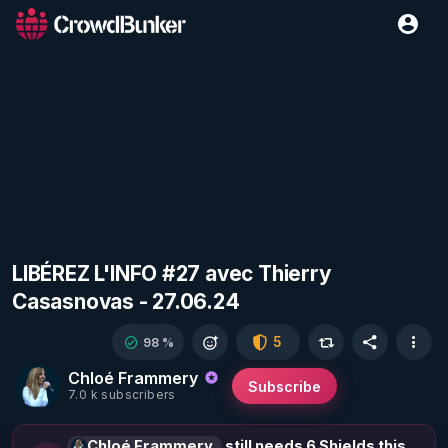
LIBÉREZ L'INFO #27 avec Thierry
Casasnovas - 27.06.24
5
98 %
Chloé Frammery
Subscribe
7.0 k subscribers
Chloé Frammery
still needs 6 Shields this