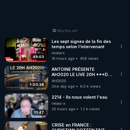
• Odysee : 
https://odysee.com/@ameliepaul
• Rumble : 
https://rumble.com/user/ameliepaul
• Twitter : 
https://twitter.com/Amelie_Paul
• Youtube : 
https://www.youtube.com/@AmeliePaulVerite
Why this ad?
• Youtube : 
Les sept signes de la fin des
https://www.youtube.com/@ChaineEntoutefranchis
temps selon l’intervenant
e
misterx
49:03
• Telegram - canal d'info : 
https://t.me/amelie_paul
16 hours ago
458 views
ANTOINE PRÉSENTE
👉 Générique de fin :

AH2020 LE LIVE 20H ***DU
04/08/2026*** 📷LE
AH2020
GRAND RÉVEIL EST EN
1:20:36
https://m.youtube.com/watch?v=I2yqkD38-Z0
One day ago
6.0 k views
MARCHE 📷
2214 - Ils nous volent l'eau
👉 Sources : 
https://chloeframmery.ch/liberez-
relais-x
linfo-n27
20 hours ago
1.2 k views
11:47
CRISE en FRANCE :