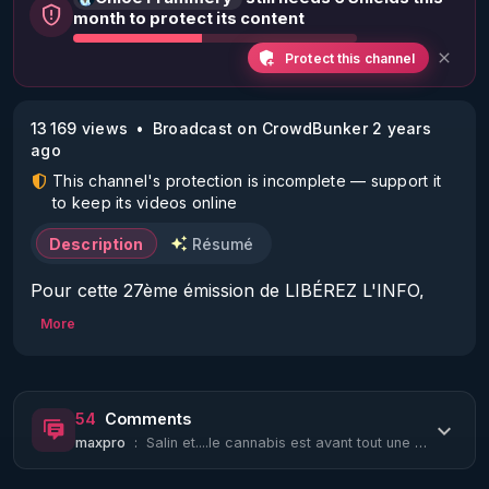
month to protect its content
Protect this channel
13 169 views
Broadcast on CrowdBunker 2 years
ago
This channel's protection is incomplete — support it
to keep its videos online
Description
Résumé
Pour cette 27ème émission de LIBÉREZ L'INFO, 
nous avons eu le grand plaisir de recevoir notre 
More
ami Thierry Casasnovas pour notre 2ème 
anniversaire !

54
Comments
Thierry fait partie de l'équipe d'origine de l'émission 
maxpro
:
Salin et....le cannabis est avant tout une plante médicinale.....on peut la pren...
et nous revient après presque 1 an de bataille 
juridique contre ceux que sa vision de la santé 