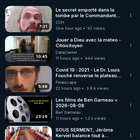
http://rgnr.li/facebook
Le secret emporté dans la
tombe par le Commandant
🌱 INSTAGRAM

Cousteau le 25 juin 1997
CCH
7:31
One hour ago
92 views
https://www.instagram.com/rdlr_thierrycasasnovas/
http://rgnr.li/instagram
Jouer a Dieu avec la meteo -
Citoicitoyen
DataCenter
🌱 LA NEWSLETTER

10:45
11 hours ago
944 views
Pour ne pas rater l’actualité RGNR (stages, 
Covid 19 : 2021 - Le Dr. Louis
Fouché renverse le plateau
http://rgnr.li/news
de CNews !
Finalscape
5:48
22 hours ago
3.8 k views
🌱 VIDÉOS NON CENSURÉES SUR ODYSEE 

Toutes les vidéos Youtube sont aussi sur la 
Les films de Ben Garneau =
2026-08-08
Ben Garneau
http://rgnr.li/odysee
23:26
11 hours ago
1.2 k views
🌱 LES STAGES EN PRÉSENTIEL

SOUS SERMENT, Jérôme
Kerviel balance tout à