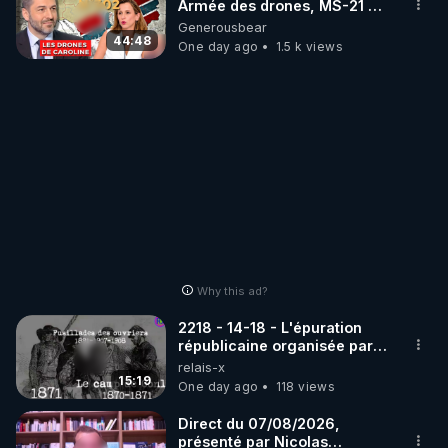
Armée des drones, MS-21 en
série, missiles coréens.
Generousbear
07.08.2026.
44:48
One day ago
1.5 k views
Why this ad?
2218 - 14-18 - L'épuration
républicaine organisée par
les frères de la truelle
relais-x
15:19
One day ago
118 views
Direct du 07/08/2026,
présenté par Nicolas