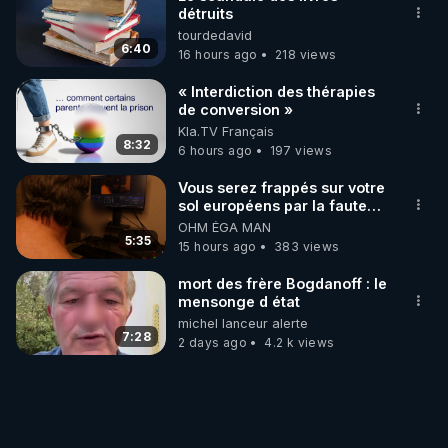
détruits
tourdedavid
6:40
16 hours ago
218 views
« Interdiction des thérapies
de conversion »
Kla.TV Français
8:32
6 hours ago
197 views
Vous serez frappés sur votre
sol européens par la faute
des dirigeants qui s'en
OHM ÉGA MAN
mettent dans le nez
5:35
15 hours ago
383 views
mort des frère Bogdanoff : le
mensonge d état
michel lanceur alerte
7:28
2 days ago
4.2 k views