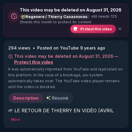
This video may be deleted on August 31, 2026
still needs 125
Regenere / Thierry Casasnovas
Shields this month to protect its content
Protect this video
294 views
Posted on YouTube 9 years ago
This video may be deleted on August 31, 2026 —
Protect this video
It was automatically imported from YouTube and replicated on
this platform.
In the case of a blockage, our system
automatically takes over. The YouTube video player remains
until the video is blocked.
Description
Résumé
🌱 LE RETOUR DE THIERRY EN VIDÉO (AVRIL 
2022)!

More
Découvrez la saison 2 des vidéos sur le nouveau 