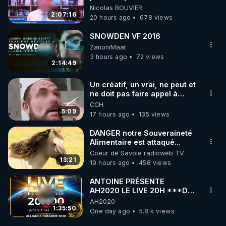
BOUVIER
Nicolas BOUVIER
2:07:16
20 hours ago
678 views
SNOWDEN VF 2016
ZanoniMaat
3 hours ago
72 views
2:14:49
Un créatif, un vrai, ne peut et
ne doit pas faire appel à
l'intelligence artificielle
CCH
5:09
17 hours ago
135 views
DANGER notre Souveraineté
Alimentaire est attaqué...
Coeur de Savoie radioweb TV
13:21
19 hours ago
458 views
ANTOINE PRÉSENTE
AH2020 LE LIVE 20H ***DU
06/08/2026***
AH2020
1:35:50
One day ago
5.8 k views