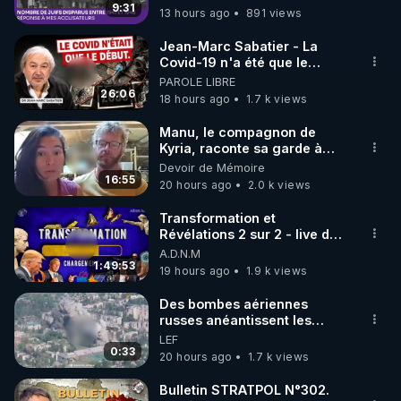
9:31
13 hours ago
891 views
code : REGENERE10

Jean-Marc Sabatier - La
▶ 30 jours gratuit sur l’application de méditation et 
Covid-19 n'a été que le
début - L'ARNm & l'ARNm-aa
PAROLE LIBRE
de bien-être ENVOL :

jusqu où auront-t-il ?
26:06
18 hours ago
1.7 k views
Rendez-vous sur 
https://www.envol.app/code
 avec 
le code : REGENERE
Manu, le compagnon de
Kyria, raconte sa garde à
vue musclée. PARTAGEZ!
Devoir de Mémoire
16:55
20 hours ago
2.0 k views
Transformation et
Révélations 2 sur 2 - live du
07/08/26
A.D.N.M
1:49:53
19 hours ago
1.9 k views
Des bombes aériennes
russes anéantissent les
centres de contrôle de
LEF
drones de 3 brigades
0:33
20 hours ago
1.7 k views
ukrainienne
Bulletin STRATPOL N°302.