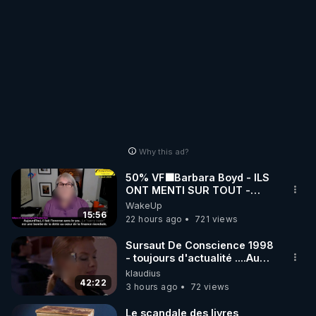
Why this ad?
50% VF🟩Barbara Boyd - ILS
ONT MENTI SUR TOUT -
Jocelyne Traduction
WakeUp
15:56
22 hours ago
721 views
Sursaut De Conscience 1998
- toujours d'actualité ....Au
Dela Du Réel
klaudius
42:22
3 hours ago
72 views
Le scandale des livres