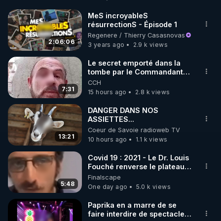
http://rgnr.li/facebook
MeS incroyableS
résurrectionS - Épisode 1
🌱 INSTAGRAM

Regenere / Thierry Casasnovas
2:06:06
3 years ago
2.9 k views
https://www.instagram.com/rdlr_thierrycasasnovas/
http://rgnr.li/instagram
Le secret emporté dans la
tombe par le Commandant
Cousteau le 25 juin 1997
CCH
🌱 LA NEWSLETTER

7:31
15 hours ago
2.8 k views
Pour ne pas rater l’actualité RGNR (stages, 
DANGER DANS NOS
ASSIETTES...
http://rgnr.li/news
Coeur de Savoie radioweb TV
13:21
10 hours ago
1.1 k views
🌱 VIDÉOS NON CENSURÉES SUR ODYSEE 

Toutes les vidéos Youtube sont aussi sur la 
Covid 19 : 2021 - Le Dr. Louis
Fouché renverse le plateau
de CNews !
Finalscape
http://rgnr.li/odysee
5:48
One day ago
5.0 k views
🌱 LES STAGES EN PRÉSENTIEL

Paprika en a marre de se
faire interdire de spectacle.