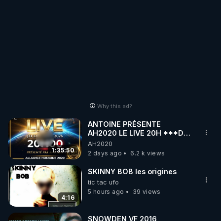
Why this ad?
ANTOINE PRÉSENTE
AH2020 LE LIVE 20H ***DU
06/08/2026***
AH2020
1:35:50
2 days ago
6.2 k views
SKINNY BOB les origines
tic tac ufo
5 hours ago
39 views
4:16
SNOWDEN VF 2016