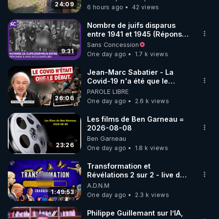
Bretagne
24:09
6 hours ago
42 views
code : REGENERE10

Nombre de juifs disparus
▶ 30 jours gratuit sur l’application de méditation et 
entre 1941 et 1945 (Réponse
à mes accusateurs)
Sans Concession
de bien-être ENVOL :

9:31
One day ago
1.7 k views
Rendez-vous sur 
https://www.envol.app/code
 avec 
le code : REGENERE
Jean-Marc Sabatier - La
Covid-19 n'a été que le
début - L'ARNm & l'ARNm-aa
PAROLE LIBRE
jusqu où auront-t-il ?
26:06
One day ago
2.6 k views
Les films de Ben Garneau =
2026-08-08
Ben Garneau
23:26
One day ago
1.8 k views
Transformation et
Révélations 2 sur 2 - live du
07/08/26
A.D.N.M
1:49:53
One day ago
2.3 k views
Philippe Guillemant sur l’IA,