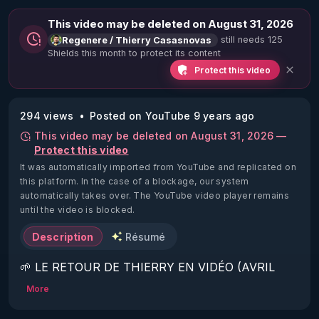
This video may be deleted on August 31, 2026
still needs 125
Regenere / Thierry Casasnovas
Shields this month to protect its content
Protect this video
294 views
Posted on YouTube 9 years ago
This video may be deleted on August 31, 2026 —
Protect this video
It was automatically imported from YouTube and replicated on
this platform.
In the case of a blockage, our system
automatically takes over. The YouTube video player remains
until the video is blocked.
Description
Résumé
🌱 LE RETOUR DE THIERRY EN VIDÉO (AVRIL 
2022)!

More
Découvrez la saison 2 des vidéos sur le nouveau 