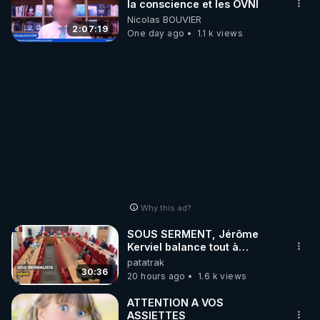
la conscience et les OVNI
Nicolas BOUVIER
2:07:19
One day ago
1.1 k views
Why this ad?
SOUS SERMENT, Jérôme
Kerviel balance tout à
l'Assemblée !
patatrak
30:36
20 hours ago
1.6 k views
ATTENTION A VOS
ASSIETTES