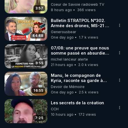
Coeur de Savoie radioweb TV
3:57
8 hours ago
366 views
Bulletin STRATPOL N°302.
Armée des drones, MS-21 en
série, missiles coréens.
Generousbear
07.08.2026.
44:48
One day ago
1.7 k views
07/08: une preuve que nous
somme passé en absurdie
une dictature qui veut faire
michel lanceur alerte
taire ses opposant !
9:55
21 hours ago
2.0 k views
Manu, le compagnon de
Kyria, raconte sa garde à
vue musclée. PARTAGEZ!
Devoir de Mémoire
16:55
One day ago
2.5 k views
Les secrets de la création
CCH
10 hours ago
172 views
7:25