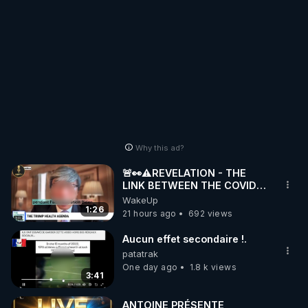
Why this ad?
🚨👀⚠️REVELATION - THE
LINK BETWEEN THE COVID
VACCINE AND CANCER -LIEN
WakeUp
VACCIN COVID ET CANCER
1:26
21 hours ago
692 views
Aucun effet secondaire !.
patatrak
One day ago
1.8 k views
3:41
ANTOINE PRÉSENTE