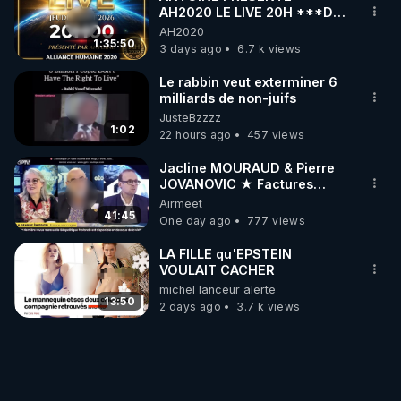
AH2020 LE LIVE 20H ***DU
06/08/2026***
AH2020
1:35:50
3 days ago
6.7 k views
Le rabbin veut exterminer 6
milliards de non-juifs
JusteBzzzz
1:02
22 hours ago
457 views
Jacline MOURAUD & Pierre
JOVANOVIC ★ Factures
Impayées : Où Est Passé Le
Airmeet
Pognon ?
41:45
One day ago
777 views
LA FILLE qu'EPSTEIN
VOULAIT CACHER
michel lanceur alerte
13:50
2 days ago
3.7 k views