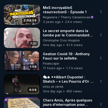
http://rgnr.li/facebook
MeS incroyableS
résurrectionS - Épisode 1
🌱 INSTAGRAM

Regenere / Thierry Casasnovas
2:06:06
3 years ago
2.9 k views
https://www.instagram.com/rdlr_thierrycasasnovas/
http://rgnr.li/instagram
Le secret emporté dans la
tombe par le Commandant
Cousteau le 25 juin 1997
Christophe Cros Houplon
🌱 LA NEWSLETTER

7:31
One day ago
6.1 k views
Pour ne pas rater l’actualité RGNR (stages, 
Gestion Covid-19 : Anthony
Fauci sur la sellette.
http://rgnr.li/news
Finalscape
1:08
17 hours ago
1.7 k views
🌱 VIDÉOS NON CENSURÉES SUR ODYSEE 

Toutes les vidéos Youtube sont aussi sur la 
🎭🔥 **Albert Dupontel :
Sketch – « Les Pourris d’Or »
🏆💰**
Infos et vérité
http://rgnr.li/odysee
6:08
One day ago
650 views
🌱 LES STAGES EN PRÉSENTIEL

Chers Amis, Après quelques
jours d’interruption pour