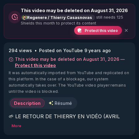
This video may be deleted on August 31, 2026
still needs 125
Regenere / Thierry Casasnovas
Shields this month to protect its content
Protect this video
294 views
Posted on YouTube 9 years ago
This video may be deleted on August 31, 2026 —
Protect this video
It was automatically imported from YouTube and replicated on
this platform.
In the case of a blockage, our system
automatically takes over. The YouTube video player remains
until the video is blocked.
Description
Résumé
🌱 LE RETOUR DE THIERRY EN VIDÉO (AVRIL 
2022)!

More
Découvrez la saison 2 des vidéos sur le nouveau 