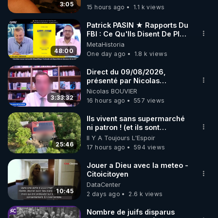
l’évidence scientifique, la
3:05
15 hours ago
1.1 k views
code : REGENERE10

croyance tomberait. À Caen,
où je résidais alors, je
Patrick PASIN ★ Rapports Du
diffusais un tract que j’avais
▶ 30 jours gratuit sur l’application de méditation et 
FBI : Ce Qu'Ils Disent De Plus
moi-même rédigé, intitulé:
Grave Sur Hitler
MetaHistoria
de bien-être ENVOL :

"La vérité, enfin." L’adresse
48:00
One day ago
1.8 k views
postale de mon association y
Rendez-vous sur 
https://www.envol.app/code
 avec 
était imprimée, afin que le
le code : REGENERE
Direct du 09/08/2026,
public puisse se renseigner
présenté par Nicolas
davantage. Résultat: une
BOUVIER
demande et deux lettres
Nicolas BOUVIER
3:33:32
d’injures pour plusieurs
16 hours ago
557 views
milliers de tracts distribués.
En 1990, la loi Gayssot fut
Ils vivent sans supermarché
promulguée. Le professeur
ni patron ! (et ils sont
Faurisson me dit: "Le texte
heureux)
Il Y A Toujours L'Espoir
sanctionne la contestation
25:46
17 hours ago
594 views
de crimes contre l’humanité
‘qui ont été commis’. C’est
Jouer a Dieu avec la meteo -
une aubaine pour nous, car
Citoicitoyen
pour nous condamner, les
DataCenter
juges devront prouver que
10:45
2 days ago
2.6 k views
les crimes contestés ont
bien été commis. En
Nombre de juifs disparus
conséquence, le débat