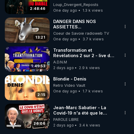
accompagné…
Loup Divergent 2026.08.07
Loup_Divergent_Reposts
2:48:46
One day ago
1.3 k views
DANGER DANS NOS
ASSIETTES...
Coeur de Savoie radioweb TV
13:21
One day ago
3.7 k views
Transformation et
Révélations 2 sur 2 - live du
07/08/26
A.D.N.M
1:49:53
2 days ago
2.9 k views
Blondie - Denis
Retro Video Vault
One day ago
1.7 k views
2:15
Jean-Marc Sabatier - La
Covid-19 n'a été que le
début - L'ARNm & l'ARNm-aa
PAROLE LIBRE
jusqu où auront-t-il ?
26:06
2 days ago
3.4 k views