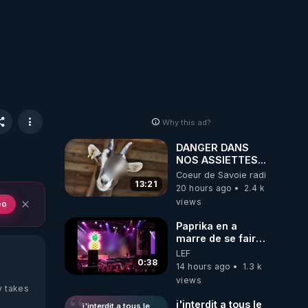
CANCER
Why this ad?
DANGER DANS
NOS ASSIETTES...
Coeur de Savoie radioweb TV
13:21
20 hours ago
2.4 k
views
eo
Paprika en a
marre de se faire
interdire de
LEF
spectacle. Elle
0:38
14 hours ago
1.3 k
décide donc de
views
devenir DJ !
y takes
j'interdit a tous le
j'interdit a tous le