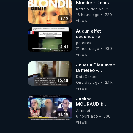
Blondie - Denis
Retro Video Vault
16 hours ago
720
2:15
views
Aucun effet
secondaire !.
patatrak
3:41
21 hours ago
930
views
Jouer a Dieu avec
la meteo -
Citoicitoyen
DataCenter
10:45
One day ago
2.1 k
views
Jacline
MOURAUD &
Pierre
Airmeet
JOVANOVIC ★
41:45
6 hours ago
300
Factures
views
Impayées : Où Est
Passé Le Pognon