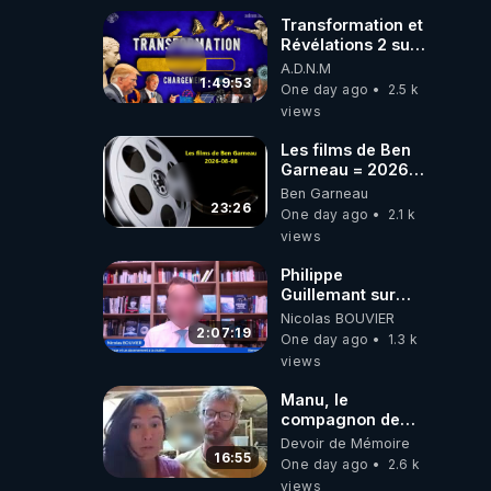
où auront-t-il ?
Transformation et
Révélations 2 sur
2 - live du
A.D.N.M
07/08/26
1:49:53
One day ago
2.5 k
views
Les films de Ben
Garneau = 2026-
08-08
Ben Garneau
23:26
One day ago
2.1 k
views
Philippe
Guillemant sur
l’IA, la conscience
Nicolas BOUVIER
et les OVNI
2:07:19
One day ago
1.3 k
views
Manu, le
compagnon de
Kyria, raconte sa
Devoir de Mémoire
garde à vue
16:55
One day ago
2.6 k
musclée.
views