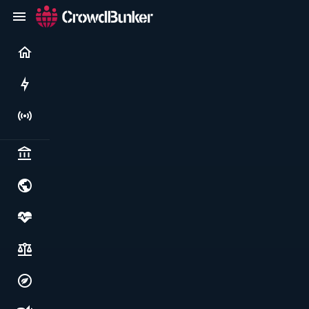
Current
Rushes
Live
Politics & institutions
World & geopolitics
Health, food & wellbeing
Society, justice & freedoms
Economy, environment & technology