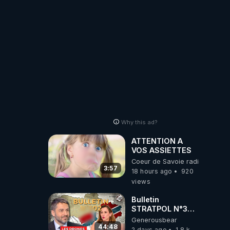
PARTAGEZ!
Why this ad?
ATTENTION A
VOS ASSIETTES
Coeur de Savoie radioweb TV
3:57
18 hours ago
920
views
Bulletin
STRATPOL N°302.
Armée des
Generousbear
drones, MS-21 en
44:48
2 days ago
1.8 k