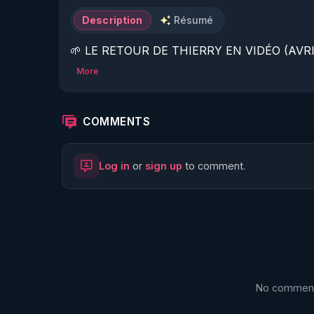
Description
Résumé
🌱 LE RETOUR DE THIERRY EN VIDÉO (AVRIL
More
https://www.rgnr.fr/presentation.html
🌱 LE MAGAZINE RÉGÉNÈRE 

COMMENTS
http://rgnr.li/ymag
Log in
or
sign up
to comment.
🌱 LA BOUTIQUE DU MAGAZINE

https://boutique.magazine-regenere.fr/
🌱 FIL TELEGRAM

https://t.me/rgnr_fr
No comments