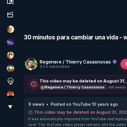
Science, history & spirituality
Culture, media & entertainment
La Puce à l'oreille
30 minutos para cambiar una vida -
Devoir de Mémoire
L'autre son de cloche
Regenere / Thierry Casasnovas
3.5 k subscribers
patatrak
This video may be deleted on August 31,
Notre Réalité Est Falsifiée Et Fausse
still needs
Regenere / Thierry Casasnovas
OHM ÉGA MAN
9 views
Posted on YouTube 10 years ago
▼
View More
This video may be deleted on August 31, 20
It was automatically imported from YouTube and replica
over. The YouTube video player remains until the video