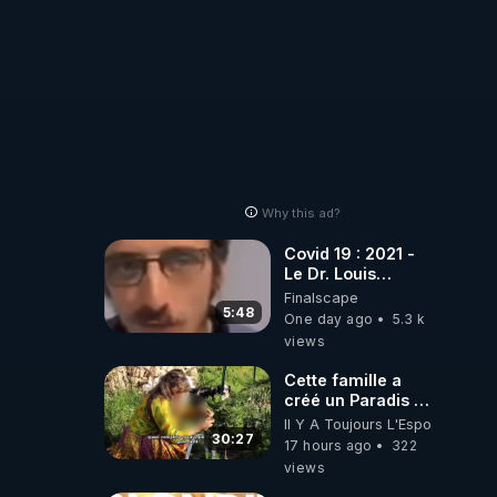
Why this ad?
Covid 19 : 2021 -
Le Dr. Louis
Fouché renverse
Finalscape
le plateau de
5:48
One day ago
5.3 k
CNews !
views
Cette famille a
créé un Paradis !
Permaculture &
Il Y A Toujours L'Espoir
Autonomie
30:27
17 hours ago
322
views