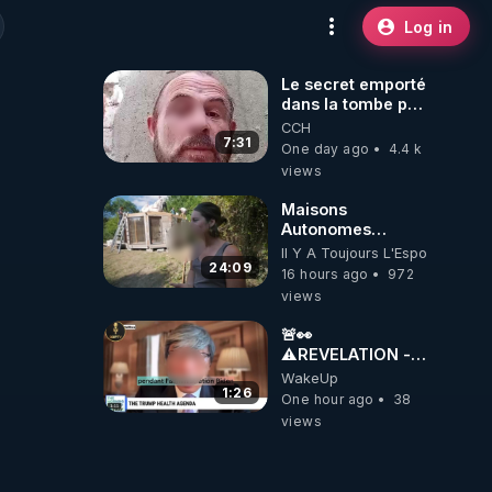
Log in
Le secret emporté
dans la tombe par
le Commandant
CCH
Cousteau le 25
7:31
One day ago
4.4 k
juin 1997
views
Maisons
Autonomes
Démontables (et
Il Y A Toujours L'Espoir
c'est légal). Visite
24:09
16 hours ago
972
éco village en
views
Bretagne
🚨👀
⚠️REVELATION -
THE LINK
WakeUp
BETWEEN THE
1:26
One hour ago
38
COVID VACCINE
views
AND CANCER -
LIEN VACCIN
COVID ET