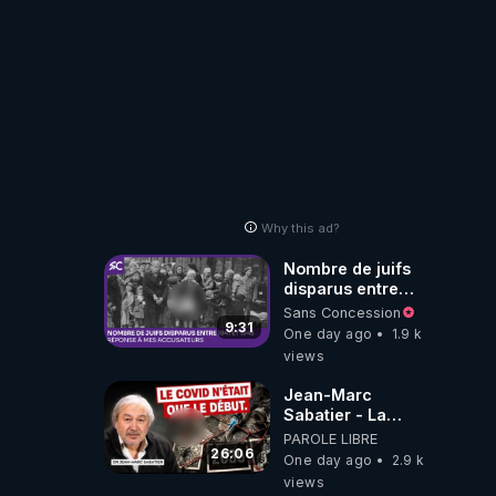
?
Why this ad?
Nombre de juifs
disparus entre
1941 et 1945
Sans Concession
(Réponse à mes
9:31
One day ago
1.9 k
accusateurs)
views
Jean-Marc
Sabatier - La
Covid-19 n'a été
PAROLE LIBRE
que le début -
26:06
One day ago
2.9 k
L'ARNm &
views
l'ARNm-aa jusqu