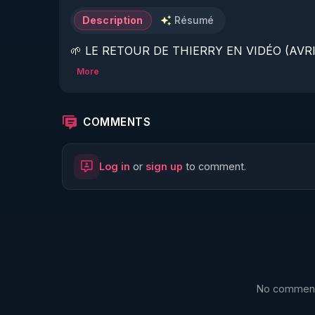
Description
Résumé
🌱 LE RETOUR DE THIERRY EN VIDÉO (AVRIL
More
https://www.rgnr.fr/presentation.html
🌱 LE MAGAZINE RÉGÉNÈRE 

COMMENTS
http://rgnr.li/ymag
Log in
or
sign up
to comment.
🌱 LA BOUTIQUE DU MAGAZINE

https://boutique.magazine-regenere.fr/
🌱 FIL TELEGRAM

https://t.me/rgnr_fr
No comments