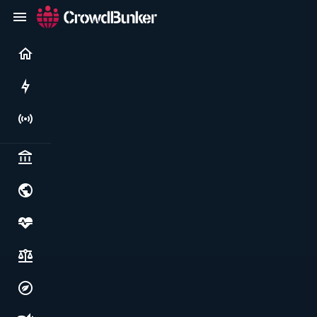
Current
Rushes
Live
Politics & institutions
World & geopolitics
Health, food & wellbeing
Society, justice & freedoms
Economy, environment & technology