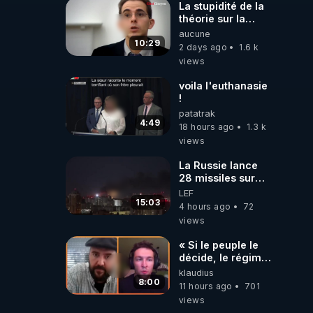
La stupidité de la
théorie sur la
responsabilité de
aucune
l’homme
10:29
2 days ago
1.6 k
concernant le
views
dioxyde de
carbone.
voila l'euthanasie
!
patatrak
4:49
18 hours ago
1.3 k
views
La Russie lance
28 missiles sur
Kiev, l'attaque
LEF
révèle la faiblesse
15:03
4 hours ago
72
de Kiev
views
« Si le peuple le
décide, le régime
peut tomber
klaudius
demain ! »
8:00
11 hours ago
701
views