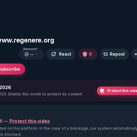
 www.regenere.org
Relevant?
React
0
Repost
—
Subscribe
 2026
Protect this vid
 125 Shields this month to protect its content
26 —
Protect this video
ted on this platform.
In the case of a blockage, our system automaticall
 is blocked.