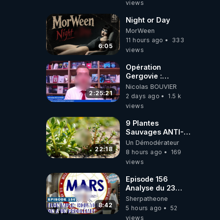
views
2001 ?
Night or Day
MorWeen
11 hours ago
333
6:05
views
Opération
Gergovie :
‪@38resistancegauloise‬
Nicolas BOUVIER
‪@MarionSigautOfficiel‬
2:25:21
2 days ago
1.5 k
‪@gladysriifard5710‬
views
Laëtitia
9 Plantes
Sauvages ANTI-
FAMINE: ces
Un Démodérateur
Ressources
22:18
8 hours ago
169
NUTRITIVES&MéDICINALES
views
JARDIN&des
Haies
Episode 156
Analyse du 23
février 2025 Elon
Sherpatheone
Musk : Houston ,
8:42
5 hours ago
52
on a un problème
views