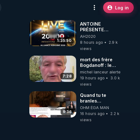
Log in
ANTOINE
PRÉSENTE
AH2020 LE LIVE
AH2020
20H ***DU
1:35:50
8 hours ago
2.9 k
06/08/2026***
views
mort des frère
Bogdanoff : le
mensonge d état
michel lanceur alerte
7:28
19 hours ago
3.0 k
views
Quand tu te
branles
bonhomme tu
OHM ÉGA MAN
émets des ondes
9:36
16 hours ago
2.2 k
ils ont juste omis
views
de t'expliquer