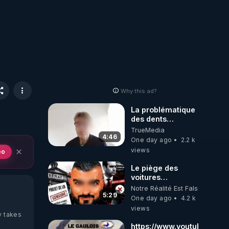
Why this ad?
La problématique
des dents
dévitalisées et
TrueMedia
des implants
4:46
One day ago
2.2 k
views
eo
Le piège des
voitures
électriques se
Notre Réalité Est Falsifiée Et F
referme sur les
5:29
One day ago
4.2 k
usagers !
views
y takes
https://www.youtube.com