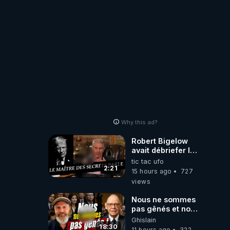
!
Why this ad?
Robert Bigelow
avait débriefer le
pédophile
tic tac ufo
génocidaire de
2:21
15 hours ago
727
donald j trump
views
Nous ne sommes
pas gênés et nous
n’avons pas
Ghislain
besoin de nous
18:30
11 hours ago
322