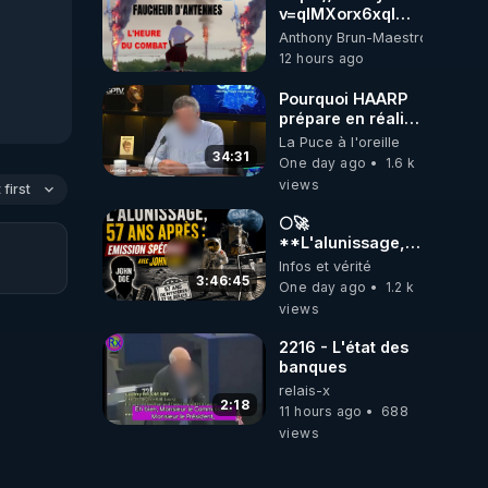
v=qlMXorx6xqI
Soutien à tous les
Anthony Brun-Maestroni
gardiens du
12 hours ago
Vivant
Pourquoi HAARP
prépare en réalité
un CHAOS
La Puce à l'oreille
climatique, on
34:31
One day ago
1.6 k
répond
views
first
🌕🚀
**L'alunissage,
57 ans après :
Infos et vérité
Émission spéciale
3:46:45
One day ago
1.2 k
avec John Doe
views
!** 👨 🚀✨
2216 - L'état des
banques
relais-x
2:18
11 hours ago
688
views