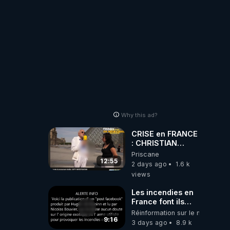
Why this ad?
CRISE en FRANCE
: CHRISTIAN
COTTEN FAIT une
Priscane
étrange
12:55
2 days ago
1.6 k
découverte
views
Les incendies en
France font ils
partie d' un plan
Réinformation sur le monde
qui aurait débuté
9:16
3 days ago
8.9 k
le 11 septembre