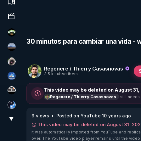
Science, history & spirituality
Culture, media & entertainment
DMSO pour TOUS
30 minutos para cambiar una vida -
michel lanceur alerte
Priscane
Regenere / Thierry Casasnovas
3.5 k subscribers
PAROLE LIBRE
This video may be deleted on August 31,
HYM.MEDIA
still needs
Regenere / Thierry Casasnovas
Chercheur de vérité
9 views
Posted on YouTube 10 years ago
▼
View More
This video may be deleted on August 31, 20
It was automatically imported from YouTube and replica
over. The YouTube video player remains until the video