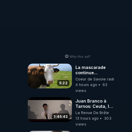
Why this ad?
La mascarade
continue...
Coeur de Savoie radioweb TV
5:22
4 hours ago
63
views
Juan Branco à
Tarnos: Ceuta, le
narcotrafic et le
La Revue De Brêle
pouvoir en France
1:45:43
13 hours ago
303
views