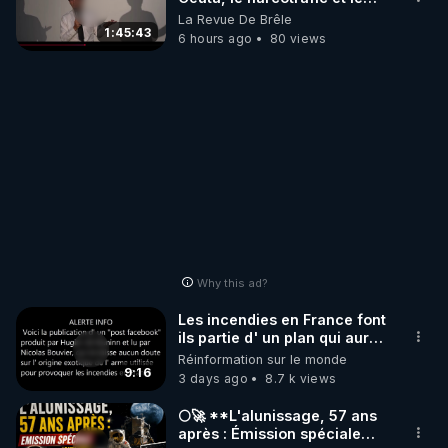
pouvoir en France
La Revue De Brêle
1:45:43
6 hours ago
80 views
Why this ad?
Les incendies en France font
ils partie d' un plan qui aurait
débuté le 11 septembre 2001
Réinformation sur le monde
?
9:16
3 days ago
8.7 k views
🌕🚀 **L'alunissage, 57 ans
après : Émission spéciale