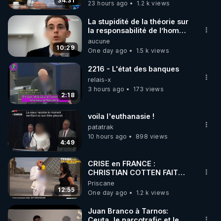
34:31
23 hours ago
1.2 k views
code : REGENERE10

La stupidité de la théorie sur
▶ 30 jours gratuit sur l’application de méditation et 
la responsabilité de l’homme
concernant le dioxyde de
aucune
de bien-être ENVOL :

carbone.
10:29
One day ago
1.5 k views
Rendez-vous sur 
https://www.envol.app/code
 avec 
le code : REGENERE
2216 - L'état des banques
relais-x
3 hours ago
173 views
2:18
voila l'euthanasie !
patatrak
10 hours ago
898 views
4:49
CRISE en FRANCE :
CHRISTIAN COTTEN FAIT
une étrange découverte
Priscane
12:55
One day ago
1.2 k views
Juan Branco à Tarnos:
Ceuta, le narcotrafic et le