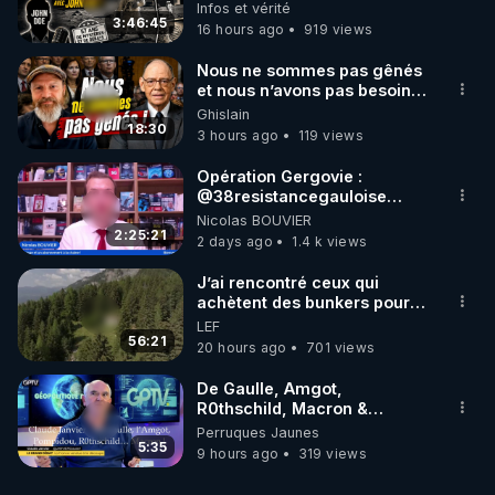
avec John Doe !** 👨 🚀✨
Infos et vérité
3:46:45
16 hours ago
919 views
Nous ne sommes pas gênés
et nous n’avons pas besoin
de nous excuser ! #jw
Ghislain
#jehovah #collegecentral
18:30
3 hours ago
119 views
Opération Gergovie :
‪@38resistancegauloise‬
‪@MarionSigautOfficiel‬
Nicolas BOUVIER
‪@gladysriifard5710‬ Laëtitia
2:25:21
2 days ago
1.4 k views
J’ai rencontré ceux qui
achètent des bunkers pour
survivre à la fin du monde
LEF
56:21
20 hours ago
701 views
De Gaulle, Amgot,
R0thschild, Macron &
Pompidou… Macron Claude
Perruques Jaunes
Janvier, GPTV, 18 X 2024
5:35
9 hours ago
319 views