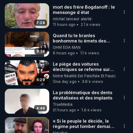
mort des frère Bogdanoff : le
mensonge d état
🌱 INSTAGRAM

michel lanceur alerte
7:28
11 hours ago
2.1 k views
https://www.instagram.com/rdlr_thierrycasasnovas/
http://rgnr.li/instagram
Quand tu te branles
bonhomme tu émets des
ondes ils ont juste omis de
OHM ÉGA MAN
🌱 LA NEWSLETTER

t'expliquer
9:36
8 hours ago
1.1 k views
Pour ne pas rater l’actualité RGNR (stages, 
Le piège des voitures
électriques se referme sur
http://rgnr.li/news
les usagers !
Notre Réalité Est Falsifiée Et Fausse
5:29
One day ago
3.8 k views
🌱 VIDÉOS NON CENSURÉES SUR ODYSEE 

Toutes les vidéos Youtube sont aussi sur la 
La problématique des dents
dévitalisées et des implants
TrueMedia
http://rgnr.li/odysee
4:46
21 hours ago
1.6 k views
🌱 LES STAGES EN PRÉSENTIEL

« Si le peuple le décide, le
régime peut tomber demain !
»
klaudius