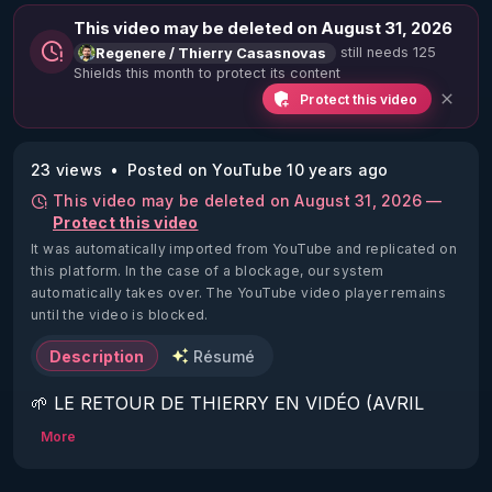
This video may be deleted on August 31, 2026
still needs 125
Regenere / Thierry Casasnovas
Shields this month to protect its content
Protect this video
23 views
Posted on YouTube 10 years ago
This video may be deleted on August 31, 2026 —
Protect this video
It was automatically imported from YouTube and replicated on
this platform.
In the case of a blockage, our system
automatically takes over. The YouTube video player remains
until the video is blocked.
Description
Résumé
🌱 LE RETOUR DE THIERRY EN VIDÉO (AVRIL 
2022)!

More
Découvrez la saison 2 des vidéos sur le nouveau 