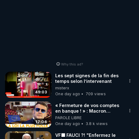
Why this ad?
Les sept signes de la fin des
temps selon l’intervenant
misterx
49:03
One day ago
709 views
« Fermeture de vos comptes
en banque ! » : Macron
impose une loi folle !
PAROLE LIBRE
17:06
One day ago
3.8 k views
VF🟩 FAUCI ?! "Enfermez le