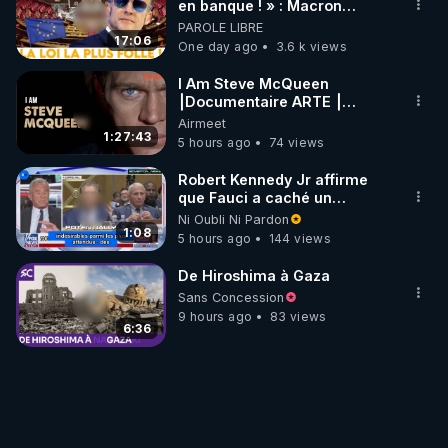
en banque ! » : Macron
impose une loi folle !
PAROLE LIBRE
17:06
One day ago
3.6 k views
I Am Steve McQueen
⎮Documentaire ARTE ⎮
Cinema
Airmeet
1:27:43
5 hours ago
74 views
Robert Kennedy Jr affirme
que Fauci a caché un
infarctus pulmonaire
Ni Oubli Ni Pardon
survenu après sa
1:08
5 hours ago
144 views
vaccination
De Hiroshima à Gaza
Sans Concession
9 hours ago
83 views
6:36