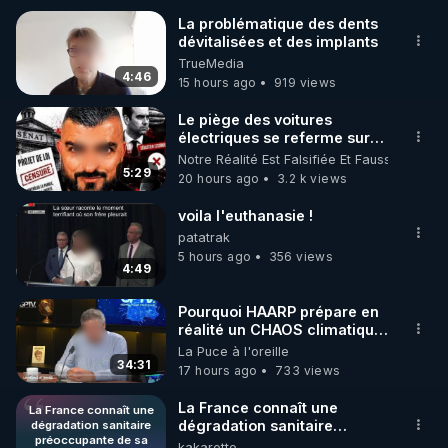
La problématique des dents
dévitalisées et des implants
🌱 INSTAGRAM

TrueMedia
4:46
15 hours ago
919 views
https://www.instagram.com/rdlr_thierrycasasnovas/
http://rgnr.li/instagram
Le piège des voitures
électriques se referme sur
les usagers !
Notre Réalité Est Falsifiée Et Fausse
🌱 LA NEWSLETTER

5:29
20 hours ago
3.2 k views
Pour ne pas rater l’actualité RGNR (stages, 
voila l'euthanasie !
http://rgnr.li/news
patatrak
5 hours ago
356 views
4:49
🌱 VIDÉOS NON CENSURÉES SUR ODYSEE 

Toutes les vidéos Youtube sont aussi sur la 
Pourquoi HAARP prépare en
réalité un CHAOS climatique,
on répond
La Puce à l'oreille
http://rgnr.li/odysee
34:31
17 hours ago
733 views
🌱 LES STAGES EN PRÉSENTIEL

La France connaît une
La France connaît une
dégradation sanitaire
dégradation sanitaire
préoccupante de sa
préoccupante de sa
kakarotte