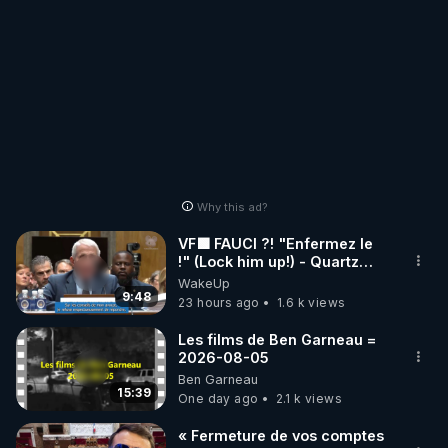
Why this ad?
VF🟩 FAUCI ?! "Enfermez le
!" (Lock him up!) - Quartz
Traduction
WakeUp
9:48
23 hours ago
1.6 k views
Les films de Ben Garneau =
2026-08-05
Ben Garneau
15:39
One day ago
2.1 k views
« Fermeture de vos comptes