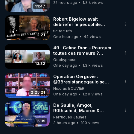
défaillances de suivi. Par
22 hours ago
1.3 k views
doigt des défaillances
exemple, en raison de
11:47
de suivi. Par exemple,
contraintes budgétaires, le
en raison de
nombre de mères et
contraintes
Robert Bigelow avait
d'enfants accompagnés…
budgétaires, le nombre
débriefer le pédophile
de mères et d'enfants
génocidaire de donald j
accompagnés…
tic tac ufo
trump
2:21
One hour ago
44 views
49 : Celine Dion - Pourquoi
toutes ces rumeurs ?
Enquête sous hypnose
Geohypnose
13:32
One day ago
1.3 k views
Opération Gergovie :
‪@38resistancegauloise‬
‪@MarionSigautOfficiel‬
Nicolas BOUVIER
‪@gladysriifard5710‬ Laëtitia
2:25:21
One day ago
1.2 k views
De Gaulle, Amgot,
R0thschild, Macron &
Pompidou… Macron Claude
Perruques Jaunes
Janvier, GPTV, 18 X 2024
5:35
3 hours ago
100 views