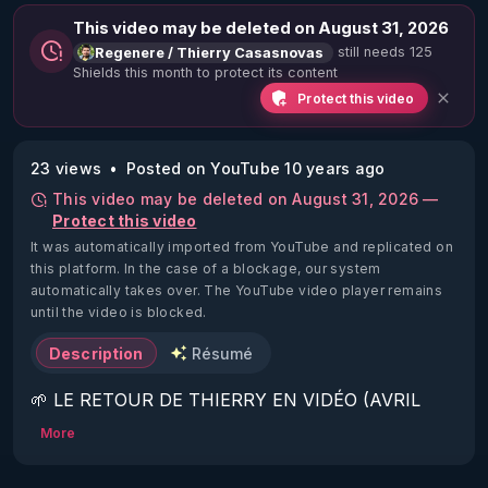
This video may be deleted on August 31, 2026
still needs 125
Regenere / Thierry Casasnovas
Shields this month to protect its content
Protect this video
23 views
Posted on YouTube 10 years ago
This video may be deleted on August 31, 2026 —
Protect this video
It was automatically imported from YouTube and replicated on
this platform.
In the case of a blockage, our system
automatically takes over. The YouTube video player remains
until the video is blocked.
Description
Résumé
🌱 LE RETOUR DE THIERRY EN VIDÉO (AVRIL 
2022)!

More
Découvrez la saison 2 des vidéos sur le nouveau 