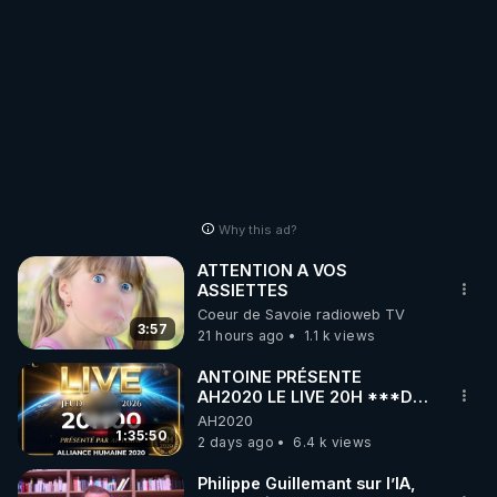
Why this ad?
ATTENTION A VOS
ASSIETTES
Coeur de Savoie radioweb TV
3:57
21 hours ago
1.1 k views
ANTOINE PRÉSENTE
AH2020 LE LIVE 20H ***DU
06/08/2026***
AH2020
1:35:50
2 days ago
6.4 k views
Philippe Guillemant sur l’IA,