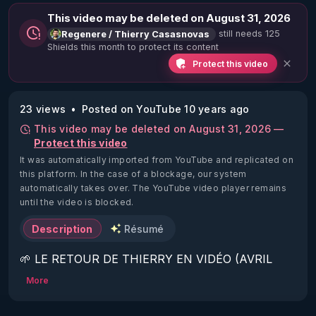
This video may be deleted on August 31, 2026
still needs 125
Regenere / Thierry Casasnovas
Shields this month to protect its content
Protect this video
23 views
Posted on YouTube 10 years ago
This video may be deleted on August 31, 2026 —
Protect this video
It was automatically imported from YouTube and replicated on
this platform.
In the case of a blockage, our system
automatically takes over. The YouTube video player remains
until the video is blocked.
Description
Résumé
🌱 LE RETOUR DE THIERRY EN VIDÉO (AVRIL 
2022)!

More
Découvrez la saison 2 des vidéos sur le nouveau 