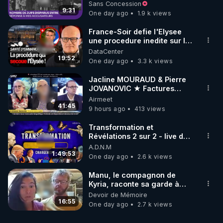
à mes accusateurs)
Sans Concession
9:31
One day ago
1.9 k views
France-Soir defie l'Elysee
une procedure inedite sur la
sante du president - Nexus
DataCenter
19:52
One day ago
3.3 k views
Jacline MOURAUD & Pierre
JOVANOVIC ★ Factures
Impayées : Où Est Passé Le
Airmeet
Pognon ?
41:45
9 hours ago
413 views
Transformation et
Révélations 2 sur 2 - live du
07/08/26
A.D.N.M
1:49:53
One day ago
2.6 k views
Manu, le compagnon de
Kyria, raconte sa garde à
vue musclée. PARTAGEZ!
Devoir de Mémoire
16:55
One day ago
2.7 k views