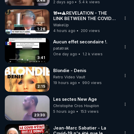
5:48
2 days ago
5.4 k views
code : REGENERE10

🚨👀⚠️REVELATION - THE
▶ 30 jours gratuit sur l’application de méditation et 
LINK BETWEEN THE COVID
VACCINE AND CANCER -LIEN
WakeUp
de bien-être ENVOL :

VACCIN COVID ET CANCER
1:26
4 hours ago
200 views
Rendez-vous sur 
https://www.envol.app/code
 avec 
le code : REGENERE
Aucun effet secondaire !.
patatrak
One day ago
1.2 k views
3:41
Blondie - Denis
Retro Video Vault
19 hours ago
990 views
2:15
Les sectes New Age
Christophe Cros Houplon
5 hours ago
153 views
23:30
Jean-Marc Sabatier - La
Covid-19 n'a été que le