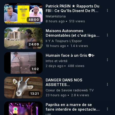
Patrick PASIN ★ Rapports Du
FBI : Ce Qu'Ils Disent De Plus
🌱 INSTAGRAM

Grave Sur Hitler
MetaHistoria
48:00
8 hours ago
513 views
https://www.instagram.com/rdlr_thierrycasasnovas/
http://rgnr.li/instagram
Maisons Autonomes
Démontables (et c'est légal).
Visite éco village en
Il Y A Toujours L'Espoir
🌱 LA NEWSLETTER

Bretagne
24:09
19 hours ago
1.4 k views
Pour ne pas rater l’actualité RGNR (stages, 
Humain face à un Gris 👽✨
http://rgnr.li/news
Infos et vérité
2 days ago
488 views
1:02
🌱 VIDÉOS NON CENSURÉES SUR ODYSEE 

Toutes les vidéos Youtube sont aussi sur la 
DANGER DANS NOS
ASSIETTES...
Coeur de Savoie radioweb TV
http://rgnr.li/odysee
13:21
23 hours ago
2.8 k views
🌱 LES STAGES EN PRÉSENTIEL

Paprika en a marre de se
faire interdire de spectacle.
Elle décide donc de devenir
LEF