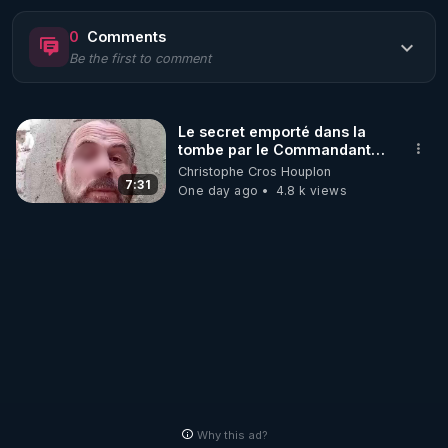
https://www.rgnr.fr/presentation.html
0
Comments
Be the first to comment
🌱 LE MAGAZINE RÉGÉNÈRE 

http://rgnr.li/ymag
Le secret emporté dans la
tombe par le Commandant
🌱 LA BOUTIQUE DU MAGAZINE

Cousteau le 25 juin 1997
Christophe Cros Houplon
Pour obtenir les anciens numéros que vous avez 
7:31
One day ago
4.8 k views
https://boutique.magazine-regenere.fr/
🌱 FIL TELEGRAM

Écoutez les podcasts gratuits de Thierry et les 
https://t.me/rgnr_fr
🌱 FACEBOOK

Why this ad?
http://rgnr.li/facebook