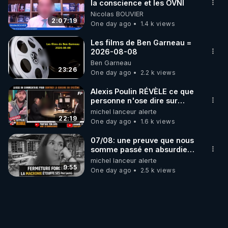
la conscience et les OVNI
Nicolas BOUVIER
2:07:19
One day ago
1.4 k views
Les films de Ben Garneau =
2026-08-08
Ben Garneau
23:26
One day ago
2.2 k views
Alexis Poulin RÉVÈLE ce que
personne n'ose dire sur
l'Union européenne (C'est
michel lanceur alerte
explosif)
22:19
One day ago
1.6 k views
07/08: une preuve que nous
somme passé en absurdie
une dictature qui veut faire
michel lanceur alerte
taire ses opposant !
9:55
One day ago
2.5 k views