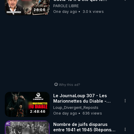
début - L'ARNm & l'ARNm-aa
PAROLE LIBRE
jusqu où auront-t-il ?
26:06
One day ago
3.0 k views
Why this ad?
Le JournaLoup 307 - Les
Marionnettes du Diable -
Loup Divergent 2026.08.07
Loup_Divergent_Reposts
2:48:46
One day ago
636 views
Nombre de juifs disparus
entre 1941 et 1945 (Réponse