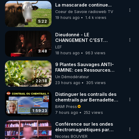
La mascarade continue...
Coeur de Savoie radioweb TV
19 hours ago
1.4 k views
5:22
Dieudonné - LE
CHANGEMENT C'EST
MAINTENANT
LEF
3:48
18 hours ago
963 views
9 Plantes Sauvages ANTI-
FAMINE: ces Ressources
NUTRITIVES&MéDICINALES"gratuite
Un Démodérateur
JARDIN&des Haies
22:18
23 hours ago
305 views
Distinguer les contrails des
chemtrails par Bernadette
Bihin
BAM! Press
1:59:23
7 hours ago
252 views
Conférence sur les ondes
électromagnétiques par
Grégoire Caustru et Bart de
Nicolas BOUVIER