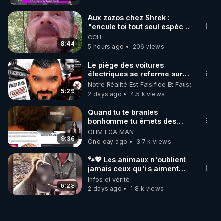
Aux zozos chez Shrek :
"encule toi tout seul espèce
de mal polish"
CCH
8:44
5 hours ago
206 views
Le piège des voitures
électriques se referme sur
les usagers !
Notre Réalité Est Falsifiée Et Fausse
5:29
2 days ago
4.5 k views
Quand tu te branles
bonhomme tu émets des
ondes ils ont juste omis de
OHM ÉGA MAN
t'expliquer
9:36
One day ago
3.7 k views
🐾💖 Les animaux n'oublient
jamais ceux qu'ils aiment…
🥹❤️
Infos et vérité
6:28
2 days ago
1.8 k views