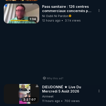
administrateurs de niveau
humain. Cet article précise à
Pass sanitaire : 126 centres
quoi elles étaient destinées.
commerciaux concernés par
***
l'obligation dans toute la
Ni Oubli Ni Pardon
https://naradigmshift.substack.com/p
France
1:34
12 hours ago
3.1 k views
architects-above-the-
architects
Why this ad?
DIEUDONNÉ ★ Live Du
Mercredi 5 Août 2026
Airmeet
2:27:07
11 hours ago
700 views