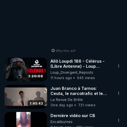
Why this ad?
Allô Loupdi 186 - Célérus -
(Libre Antenne) - Loup
Divergent 2026.08.06
Loup_Divergent_Reposts
3:20:08
11 hours ago
545 views
Juan Branco à Tarnos:
Ceuta, le narcotrafic et le
pouvoir en France
La Revue De Brêle
1:45:43
One day ago
721 views
Dernière vidéo sur CB
Excaliburnes