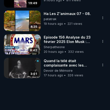
9 hours ago
811 views
19:49
Ha Les Z'animaux 07 - 08.
patatrak
19 hours ago
221 views
4:35
Episode 156 Analyse du 23
février 2025 Elon Musk :
Houston , on a un problème !
Sherpatheone
8:42
20 hours ago
332 views
Quand la télé était
complaisante avec les
pédophiles
Devoir de Mémoire
3:01
17 hours ago
326 views