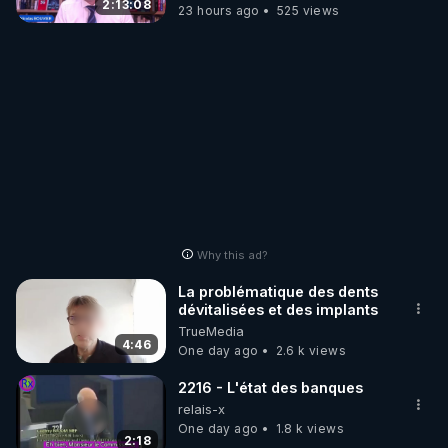
Wever !
2:13:08
23 hours ago
525 views
Why this ad?
La problématique des dents
dévitalisées et des implants
TrueMedia
4:46
One day ago
2.6 k views
2216 - L'état des banques
relais-x
One day ago
1.8 k views
2:18