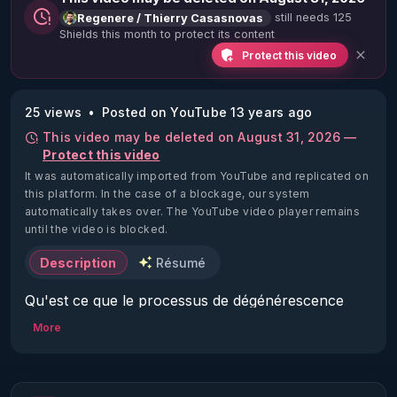
still needs 125
Regenere / Thierry Casasnovas
Shields this month to protect its content
Protect this video
25 views
Posted on YouTube 13 years ago
This video may be deleted on August 31, 2026 —
Protect this video
It was automatically imported from YouTube and replicated on
this platform.
In the case of a blockage, our system
automatically takes over. The YouTube video player remains
until the video is blocked.
Description
Résumé
Qu'est ce que le processus de dégénérescence 
sinon une attaque longue , silencieuse  des acides 
More
sur notre physique mais aussi notre mental et 
notre psychisme ?
