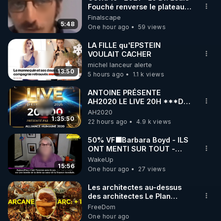
Fouché renverse le plateau
de CNews !
Finalscape
5:48
One hour ago
59 views
LA FILLE qu'EPSTEIN
VOULAIT CACHER
michel lanceur alerte
13:50
5 hours ago
1.1 k views
ANTOINE PRÉSENTE
AH2020 LE LIVE 20H ***DU
06/08/2026***
AH2020
1:35:50
22 hours ago
4.9 k views
50% VF🟩Barbara Boyd - ILS
ONT MENTI SUR TOUT -
Jocelyne Traduction
WakeUp
15:56
One hour ago
27 views
Les architectes au-dessus
des architectes Le Plan
Arcanique documente les
FreeDom
constructions des
One hour ago