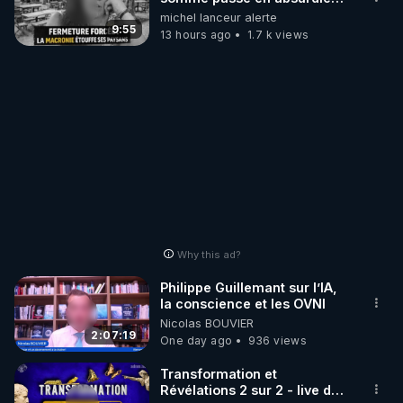
une dictature qui veut faire
michel lanceur alerte
taire ses opposant !
9:55
13 hours ago
1.7 k views
Why this ad?
Philippe Guillemant sur l’IA,
la conscience et les OVNI
Nicolas BOUVIER
2:07:19
One day ago
936 views
Transformation et
Révélations 2 sur 2 - live du