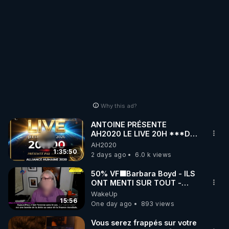
Why this ad?
ANTOINE PRÉSENTE
AH2020 LE LIVE 20H ***DU
06/08/2026***
AH2020
1:35:50
2 days ago
6.0 k views
50% VF🟩Barbara Boyd - ILS
ONT MENTI SUR TOUT -
Jocelyne Traduction
WakeUp
15:56
One day ago
893 views
Vous serez frappés sur votre