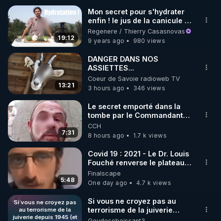
Mon secret pour s'hydrater
enfin ! le jus de la canicule -
www.regenere.org
Regenere / Thierry Casasnovas
19:12
9 years ago
980 views
DANGER DANS NOS
ASSIETTES...
Coeur de Savoie radioweb TV
13:21
3 hours ago
346 views
Le secret emporté dans la
tombe par le Commandant
Cousteau le 25 juin 1997
CCH
7:31
8 hours ago
1.7 k views
Covid 19 : 2021 - Le Dr. Louis
Fouché renverse le plateau
de CNews !
Finalscape
5:48
One day ago
4.7 k views
Si vous ne croyez pas au
Si vous ne croyez pas
terrorisme de la juiverie
au terrorisme de la
juiverie depuis 1945 (et
depuis 1945 (et bien avant) ,
Goydesobeissant3