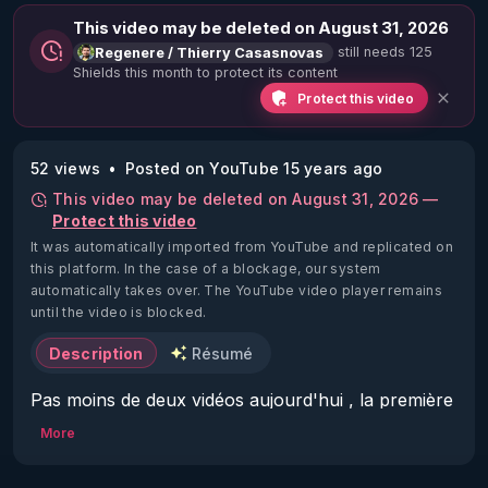
This video may be deleted on August 31, 2026
still needs 125
Regenere / Thierry Casasnovas
Shields this month to protect its content
Protect this video
52 views
Posted on YouTube 15 years ago
This video may be deleted on August 31, 2026 —
Protect this video
It was automatically imported from YouTube and replicated on
this platform.
In the case of a blockage, our system
automatically takes over. The YouTube video player remains
until the video is blocked.
Description
Résumé
Pas moins de deux vidéos aujourd'hui , la première 
afin de clarifier ma position par rapport aux 
More
diverses réactions suite à la vidéo diffusée le 
weekend dernier au sujet de mon expérimentation 