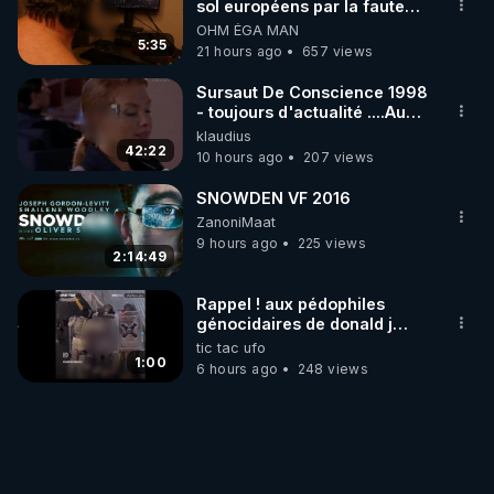
sol européens par la faute
des dirigeants qui s'en
OHM ÉGA MAN
mettent dans le nez
5:35
21 hours ago
657 views
Sursaut De Conscience 1998
- toujours d'actualité ....Au
Dela Du Réel
klaudius
42:22
10 hours ago
207 views
SNOWDEN VF 2016
ZanoniMaat
9 hours ago
225 views
2:14:49
Rappel ! aux pédophiles
génocidaires de donald j
trump et ses supporters
tic tac ufo
trumpistes 424et 666.
1:00
6 hours ago
248 views