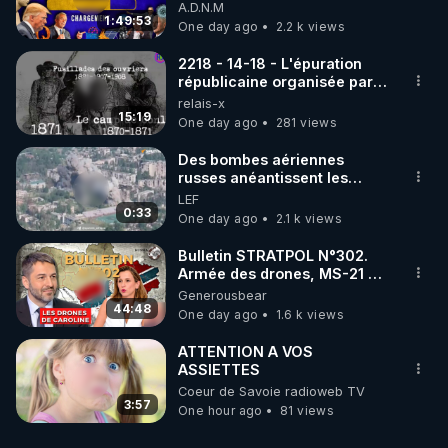
07/08/26
A.D.N.M
1:49:53
One day ago
2.2 k views
2218 - 14-18 - L'épuration
républicaine organisée par
les frères de la truelle
relais-x
15:19
One day ago
281 views
Des bombes aériennes
russes anéantissent les
centres de contrôle de
LEF
drones de 3 brigades
0:33
One day ago
2.1 k views
ukrainienne
Bulletin STRATPOL N°302.
Armée des drones, MS-21 en
série, missiles coréens.
Generousbear
07.08.2026.
44:48
One day ago
1.6 k views
ATTENTION A VOS
ASSIETTES
Coeur de Savoie radioweb TV
3:57
One hour ago
81 views