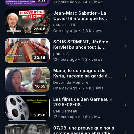
9:31
19 hours ago
1.4 k views
Jean-Marc Sabatier - La
Covid-19 n'a été que le
début - L'ARNm & l'ARNm-aa
PAROLE LIBRE
jusqu où auront-t-il ?
26:06
One day ago
2.3 k views
SOUS SERMENT, Jérôme
Kerviel balance tout à
l'Assemblée !
patatrak
30:36
13 hours ago
1.3 k views
Manu, le compagnon de
Kyria, raconte sa garde à
vue musclée. PARTAGEZ!
Devoir de Mémoire
16:55
One day ago
2.4 k views
Les films de Ben Garneau =
2026-08-08
Ben Garneau
23:26
17 hours ago
1.6 k views
07/08: une preuve que nous
somme passé en absurdie