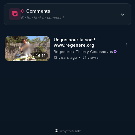
actuelle, la seconde thématique sur le sujet ô 
0
Comments
combien crucial de l'hydratation , avec nombre de 
Be the first to comment
points essentiels que je souhaitais préciser...
Un jus pour la soif ! -
www.regenere.org
Regenere / Thierry Casasnovas
16:11
12 years ago
21 views
Why this ad?