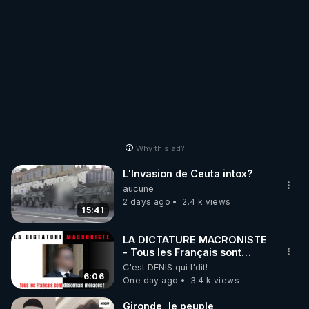
Why this ad?
L'Invasion de Ceuta intox?
aucune
2 days ago
2.4 k views
15:41
LA DICTATURE MACRONISTE
- Tous les Français sont
désormais menacés !
C'est DENIS qui l'dit!
6:06
One day ago
3.4 k views
Gironde, le peuple