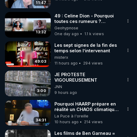
11:47
▶ 
https://crowdbunker.com/v/-Lg7j4uHACY
▶ Telegram : 
https://t.me/rgnr_fr
49 : Celine Dion - Pourquoi
▶ Facebook : 
toutes ces rumeurs ?
Enquête sous hypnose
Geohypnose
https://www.facebook.com/thierry.rgnr/
13:32
One day ago
1.1 k views
▶ Instagram  : 
https://www.instagram.com/Thierrycasasnovas_rgn
Les sept signes de la fin des
r
temps selon l’intervenant
misterx
▶Twitter : 
https://twitter.com/thierrycas
49:03
11 hours ago
294 views
JE PROTESTE
VIGOUREUSEMENT
JNN
3:00
9 hours ago
Pourquoi HAARP prépare en
réalité un CHAOS climatique,
on répond
La Puce à l'oreille
34:31
10 hours ago
214 views
Les films de Ben Garneau =