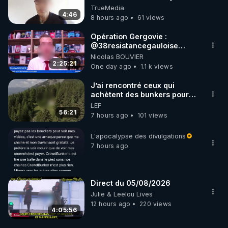
TrueMedia
4:46
8 hours ago
61 views
Opération Gergovie :
‪@38resistancegauloise‬
‪@MarionSigautOfficiel‬
Nicolas BOUVIER
‪@gladysriifard5710‬ Laëtitia
2:25:21
One day ago
1.1 k views
J’ai rencontré ceux qui
achètent des bunkers pour
survivre à la fin du monde
LEF
56:21
7 hours ago
101 views
L'apocalypse des divulgations
7 hours ago
Direct du 05/08/2026
Julie & Leelou Lives
12 hours ago
220 views
4:05:56