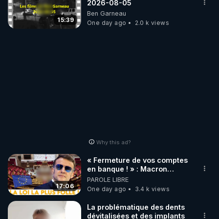
2026-08-05
Ben Garneau
15:39
One day ago
2.0 k views
Why this ad?
« Fermeture de vos comptes
en banque ! » : Macron
impose une loi folle !
PAROLE LIBRE
17:06
One day ago
3.4 k views
La problématique des dents
dévitalisées et des implants