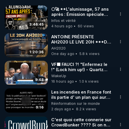
Le débat sur la santé en France est comparable à 
🌕🚀 **L'alunissage, 57 ans
après : Émission spéciale
une lutte entre la science et la foi, symbolisant la 
avec John Doe !** 👨 🚀✨
Infos et vérité
lumière contre les ténèbres. 

3:46:45
4 hours ago
60 views
Mon procès ressemble de plus en plus à une 
chasse aux sorcières moderne, où l'on m'accuse 
ANTOINE PRÉSENTE
AH2020 LE LIVE 20H ***DU
de promettre des remèdes miracles et d'empiéter 
04/08/2026*** 📷LE
AH2020
sur la médecine conventionnelle. 

GRAND RÉVEIL EST EN
1:20:36
One day ago
5.8 k views
MARCHE 📷
Je crois au miracle, mais pas comme faiseur de 
VF🟩 FAUCI ?! "Enfermez le
!" (Lock him up!) - Quartz
miracles. 

Traduction
WakeUp
Je reconnais les avancées de la médecine, surtout 
9:48
16 hours ago
1.0 k views
en cas d'urgence, et respecte profondément les 
soignants. 

Les incendies en France font
ils partie d' un plan qui aurait
Cependant, je souligne l'importance du "miracle de 
débuté le 11 septembre 2001
Réinformation sur le monde
la vie", cette capacité intérieure de chaque 
?
9:16
2 days ago
8.2 k views
personne à surmonter la maladie par la foi en sa 
propre puissance de guérison.

C'est quoi cette connerie sur
CrowdBunker ???? Si on ne