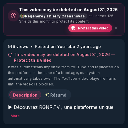
This video may be deleted on August 31, 2026
still needs 125
Regenere / Thierry Casasnovas
Shields this month to protect its content
Protect this video
916 views
Posted on YouTube 2 years ago
This video may be deleted on August 31, 2026 —
Protect this video
It was automatically imported from YouTube and replicated on
this platform.
In the case of a blockage, our system
automatically takes over. The YouTube video player remains
until the video is blocked.
Description
Résumé
▶ Découvrez RGNR.TV , une plateforme unique 
pour accéder aux meilleures informations en terme 
More
de santé naturelle et d'autonomie : 
https://www.rgnr.tv/