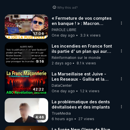
Why this ad?
« Fermeture de vos comptes
en banque ! » : Macron
impose une loi folle !
PAROLE LIBRE
17:06
One day ago
3.3 k views
Les incendies en France font
ils partie d' un plan qui aurait
débuté le 11 septembre 2001
Réinformation sur le monde
?
9:16
2 days ago
8.1 k views
La Marseillaise est Juive -
Les Reseaux - Gallia et la
France - Symbolisme
DataCenter
42:22
One day ago
1.2 k views
La problématique des dents
dévitalisées et des implants
TrueMedia
4:46
6 hours ago
27 views
La fusée New Glenn de Blue