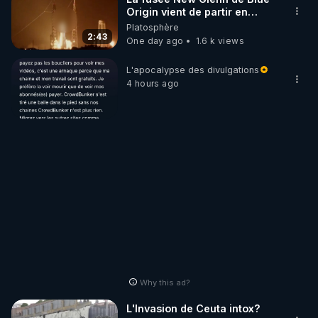
Origin vient de partir en
fumée.
Platosphère
2:43
One day ago
1.6 k views
L'apocalypse des divulgations
4 hours ago
Why this ad?
L'Invasion de Ceuta intox?