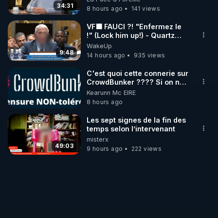
34:31
8 hours ago
141 views
VF🟩 FAUCI ?! "Enfermez le
!" (Lock him up!) - Quartz
Traduction
WakeUp
9:48
14 hours ago
935 views
C'est quoi cette connerie sur
CrowdBunker ???? Si on ne
peut plus publier, c'est un
Kearunn Mc EIRE
peu de la censure. Ne payez
8 hours ago
pas les boucliers pour voir
mes vidéos, c'est une
Les sept signes de la fin des
arnaque parce que ma
temps selon l’intervenant
chaine et mon travail sont
misterx
gratuits. Je préfère la voir
49:03
9 hours ago
222 views
mourir que de voir mes
abonnés(es) payer.
CrowdBunker s'est tiré une
balle dans le pied sans nos
chaines CrowdBunker n'est
plus rien. Migrez vers les
autres sites comme "VK, X,
Odysee, et Tik-Tok", je vous