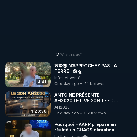
Why this ad?
🚨👽🌍 N’APPROCHEZ PAS LA
TERRE ! 😱🛸
Infos et vérité
4:41
One day ago
2.1 k views
ANTOINE PRÉSENTE
AH2020 LE LIVE 20H ***DU
04/08/2026*** 📷LE
AH2020
GRAND RÉVEIL EST EN
1:20:36
One day ago
5.7 k views
MARCHE 📷
Pourquoi HAARP prépare en
réalité un CHAOS climatique,
on répond
La Puce à l'oreille