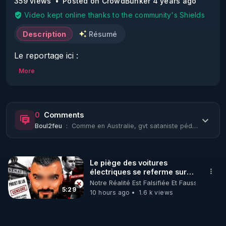
359 views
Posted on CrowdBunker 4 years ago
Video kept online thanks to the community's Shields
Description
Résumé
Le reportage ici : 
https://crowdbunker.com/v/mmKJJZJuzT
More
0
Comments
Boul2feu
:
Comme en Australie, gvt sataniste pédo criminels ??
Le piège des voitures
électriques se referme sur
les usagers !
Notre Réalité Est Falsifiée Et Fausse
5:29
10 hours ago
1.6 k views