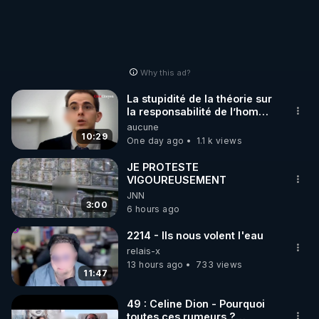
mettrai les liens en
commentaires. Bisous la
famille.
Why this ad?
La stupidité de la théorie sur
la responsabilité de l’homme
concernant le dioxyde de
aucune
carbone.
10:29
One day ago
1.1 k views
JE PROTESTE
VIGOUREUSEMENT
JNN
3:00
6 hours ago
2214 - Ils nous volent l'eau
relais-x
13 hours ago
733 views
11:47
49 : Celine Dion - Pourquoi
toutes ces rumeurs ?