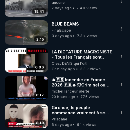
aucune
2 days ago
2.4 k views
15:41
BLUE BEAMS
Finalscape
3 days ago
7.3 k views
2:15
LA DICTATURE MACRONISTE
- Tous les Français sont
désormais menacés !
C'est DENIS qui l'dit!
6:06
One day ago
3.3 k views
🔥🇫🇷 Incendie en France
2026 🇫🇷🔥 💥Criminel ou
coincidence naturelle?💥
michel lanceur alerte
@NostraDamoucho
6:17
20 hours ago
776 views
Gironde, le peuple
commence vraiment à se
poser des questions !
Priscane
Qu'est-ce qu'il nous cache...
8:19
6 days ago
6.1 k views