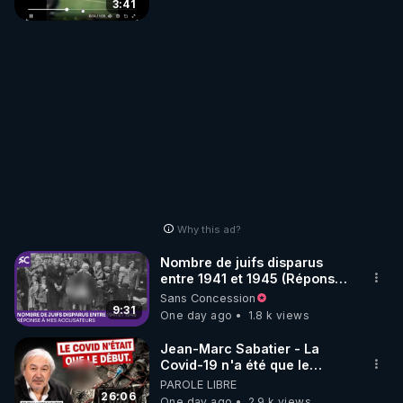
3:41
Why this ad?
Nombre de juifs disparus
entre 1941 et 1945 (Réponse
à mes accusateurs)
Sans Concession
9:31
One day ago
1.8 k views
Jean-Marc Sabatier - La
Covid-19 n'a été que le
début - L'ARNm & l'ARNm-aa
PAROLE LIBRE
jusqu où auront-t-il ?
26:06
One day ago
2.9 k views