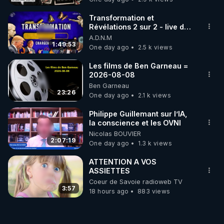
Transformation et
Révélations 2 sur 2 - live du
07/08/26
A.D.N.M
1:49:53
One day ago
2.5 k views
Les films de Ben Garneau =
2026-08-08
Ben Garneau
23:26
One day ago
2.1 k views
Philippe Guillemant sur l’IA,
la conscience et les OVNI
Nicolas BOUVIER
2:07:19
One day ago
1.3 k views
ATTENTION A VOS
ASSIETTES
Coeur de Savoie radioweb TV
3:57
18 hours ago
883 views