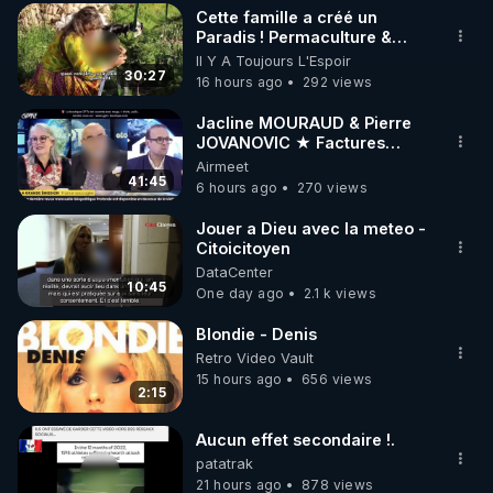
Cette famille a créé un
▶ 30 jours gratuit sur l’application de méditation et 
Paradis ! Permaculture &
Autonomie
Il Y A Toujours L'Espoir
de bien-être ENVOL :

30:27
16 hours ago
292 views
Rendez-vous sur 
https://www.envol.app/code
 avec 
le code : REGENERE
Jacline MOURAUD & Pierre
JOVANOVIC ★ Factures
Impayées : Où Est Passé Le
Airmeet
Pognon ?
41:45
6 hours ago
270 views
Jouer a Dieu avec la meteo -
Citoicitoyen
DataCenter
10:45
One day ago
2.1 k views
Blondie - Denis
Retro Video Vault
15 hours ago
656 views
2:15
Aucun effet secondaire !.
patatrak
21 hours ago
878 views