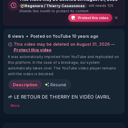
still needs 125
Regenere / Thierry Casasnovas
Shields this month to protect its content
Protect this video
6 views
Posted on YouTube 10 years ago
This video may be deleted on August 31, 2026 —
Protect this video
It was automatically imported from YouTube and replicated on
this platform.
In the case of a blockage, our system
automatically takes over. The YouTube video player remains
until the video is blocked.
Description
Résumé
🌱 LE RETOUR DE THIERRY EN VIDÉO (AVRIL 
2022)!

More
Découvrez la saison 2 des vidéos sur le nouveau 
https://www.rgnr.fr/presentation.html