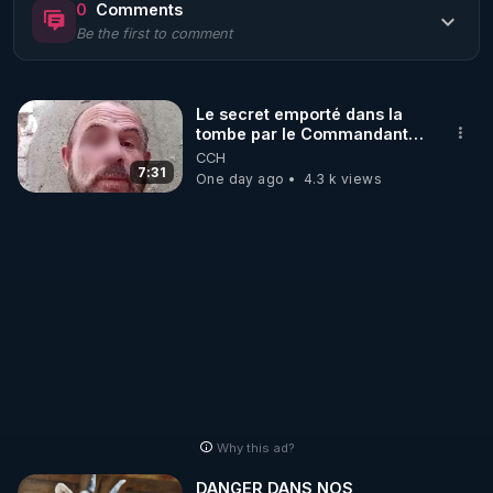
0
Comments
Be the first to comment
🌱 LE MAGAZINE RÉGÉNÈRE 

http://rgnr.li/ymag
Le secret emporté dans la
tombe par le Commandant
🌱 LA BOUTIQUE DU MAGAZINE

Cousteau le 25 juin 1997
CCH
Pour obtenir les anciens numéros que vous avez 
7:31
One day ago
4.3 k views
https://boutique.magazine-regenere.fr/
🌱 FIL TELEGRAM

Écoutez les podcasts gratuits de Thierry et les 
https://t.me/rgnr_fr
🌱 FACEBOOK

Why this ad?
http://rgnr.li/facebook
DANGER DANS NOS