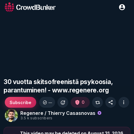
30 vuotta skitsofreenistä psykoosia,
parantuminen! - www.regenere.org
Subscribe
0
—
Regenere / Thierry Casasnovas
3.5 k subscribers
This video may be deleted on August 31, 2026