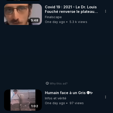
_________

Covid 19 : 2021 - Le Dr. Louis
Fouché renverse le plateau
de CNews !
Finalscape
LES CODES PROMO DES PARTENAIRES

5:48
One day ago
5.3 k views
▶ 10 % de réduction sur toute la boutique 
WARMCOOK (Kuvings) : 

Rendez-vous sur : 
http://rgnr.li/warmcook
 avec le 
code : REGENERE10

▶ 10 % de réduction sur une sélection de produits 
de la boutique VIDYA : 

Rendez-vous sur : 
http://rgnr.li/vidya
 avec le code : 
REGENERE10

Why this ad?
▶ 10 % de réduction sur les extracteurs de la 
Humain face à un Gris 👽✨
marque SANA : 

Infos et vérité
Rendez-vous sur 
http://rgnr.li/lechoubrave
One day ago
97 views
 avec le 
1:02
code : REGENERE10
