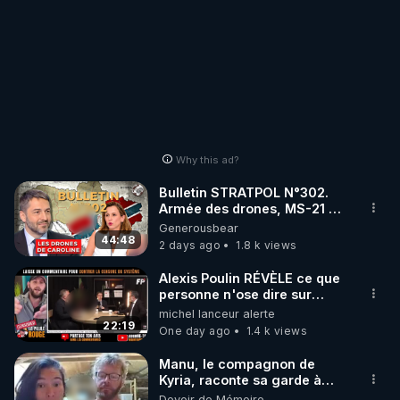
Why this ad?
Bulletin STRATPOL N°302.
Armée des drones, MS-21 en
série, missiles coréens.
Generousbear
07.08.2026.
44:48
2 days ago
1.8 k views
Alexis Poulin RÉVÈLE ce que
personne n'ose dire sur
l'Union européenne (C'est
michel lanceur alerte
explosif)
22:19
One day ago
1.4 k views
Manu, le compagnon de
Kyria, raconte sa garde à
vue musclée. PARTAGEZ!
Devoir de Mémoire