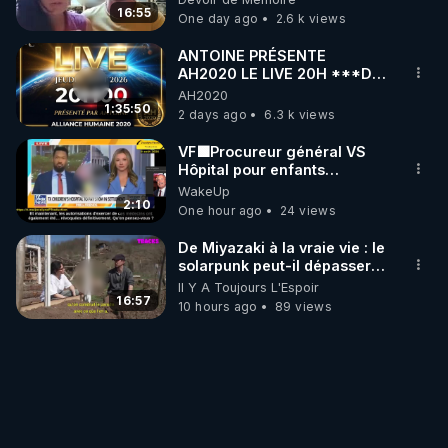
16:55
One day ago
2.6 k views
ANTOINE PRÉSENTE
AH2020 LE LIVE 20H ***DU
06/08/2026***
AH2020
1:35:50
2 days ago
6.3 k views
VF🟩Procureur général VS
Hôpital pour enfants
concernant opérations de
WakeUp
transition de mineurs-Joc Tr
2:10
One hour ago
24 views
De Miyazaki à la vraie vie : le
solarpunk peut-il dépasser la
fiction ?
Il Y A Toujours L'Espoir
16:57
10 hours ago
89 views