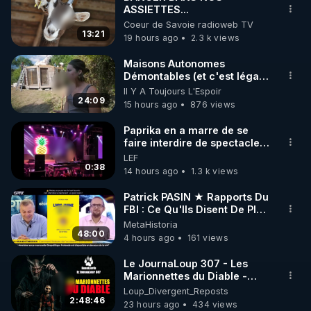
ASSIETTES...
🌱 INSTAGRAM

Coeur de Savoie radioweb TV
13:21
19 hours ago
2.3 k views
https://www.instagram.com/rdlr_thierrycasasnovas/
http://rgnr.li/instagram
Maisons Autonomes
Démontables (et c'est légal).
Visite éco village en
Il Y A Toujours L'Espoir
🌱 LA NEWSLETTER

Bretagne
24:09
15 hours ago
876 views
Pour ne pas rater l’actualité RGNR (stages, 
Paprika en a marre de se
faire interdire de spectacle.
http://rgnr.li/news
Elle décide donc de devenir
LEF
DJ !
0:38
14 hours ago
1.3 k views
🌱 VIDÉOS NON CENSURÉES SUR ODYSEE 

Toutes les vidéos Youtube sont aussi sur la 
Patrick PASIN ★ Rapports Du
FBI : Ce Qu'Ils Disent De Plus
Grave Sur Hitler
MetaHistoria
http://rgnr.li/odysee
48:00
4 hours ago
161 views
🌱 LES STAGES EN PRÉSENTIEL

Le JournaLoup 307 - Les
Marionnettes du Diable -
Loup Divergent 2026.08.07
Loup_Divergent_Reposts
http://rgnr.li/stages
2:48:46
23 hours ago
434 views