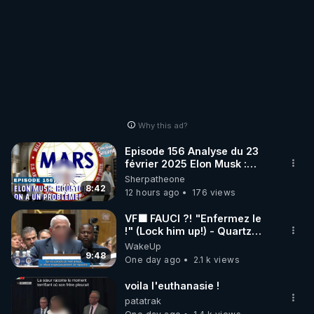
Why this ad?
Episode 156 Analyse du 23
février 2025 Elon Musk :
Houston , on a un problème !
Sherpatheone
8:42
12 hours ago
176 views
VF🟩 FAUCI ?! "Enfermez le
!" (Lock him up!) - Quartz
Traduction
WakeUp
9:48
One day ago
2.1 k views
voila l'euthanasie !
patatrak