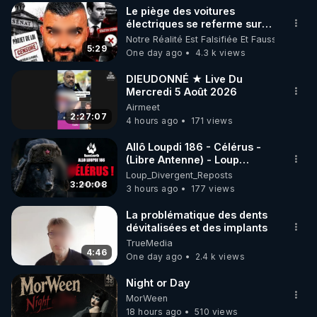
Le piège des voitures
▶ 30 jours gratuit sur l’application de méditation et 
électriques se referme sur
les usagers !
Notre Réalité Est Falsifiée Et Fausse
de bien-être ENVOL :

5:29
One day ago
4.3 k views
Rendez-vous sur 
https://www.envol.app/code
 avec 
le code : REGENERE
DIEUDONNÉ ★ Live Du
Mercredi 5 Août 2026
Airmeet
2:27:07
4 hours ago
171 views
Allô Loupdi 186 - Célérus -
(Libre Antenne) - Loup
Divergent 2026.08.06
Loup_Divergent_Reposts
3:20:08
3 hours ago
177 views
La problématique des dents
dévitalisées et des implants
TrueMedia
4:46
One day ago
2.4 k views
Night or Day
MorWeen
18 hours ago
510 views