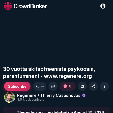
30 vuotta skitsofreenistä psykoosia,
parantuminen! - www.regenere.org
Subscribe
0
—
Regenere / Thierry Casasnovas
3.5 k subscribers
This video may be deleted on August 31, 2026