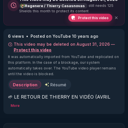
still needs 125
Regenere / Thierry Casasnovas
Shields this month to protect its content
Protect this video
6 views
Posted on YouTube 10 years ago
This video may be deleted on August 31, 2026 —
Protect this video
It was automatically imported from YouTube and replicated on
this platform.
In the case of a blockage, our system
automatically takes over. The YouTube video player remains
until the video is blocked.
Description
Résumé
🌱 LE RETOUR DE THIERRY EN VIDÉO (AVRIL 
2022)!

More
Découvrez la saison 2 des vidéos sur le nouveau 
https://www.rgnr.fr/presentation.html