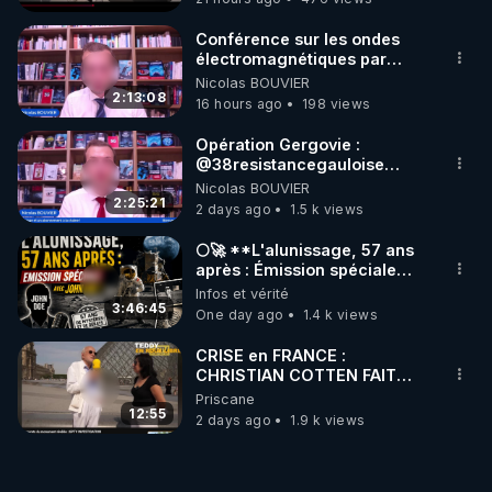
Conférence sur les ondes
électromagnétiques par
Grégoire Caustru et Bart de
Nicolas BOUVIER
Wever !
2:13:08
16 hours ago
198 views
Opération Gergovie :
‪@38resistancegauloise‬
‪@MarionSigautOfficiel‬
Nicolas BOUVIER
‪@gladysriifard5710‬ Laëtitia
2:25:21
2 days ago
1.5 k views
🌕🚀 **L'alunissage, 57 ans
après : Émission spéciale
avec John Doe !** 👨 🚀✨
Infos et vérité
3:46:45
One day ago
1.4 k views
CRISE en FRANCE :
CHRISTIAN COTTEN FAIT
une étrange découverte
Priscane
12:55
2 days ago
1.9 k views