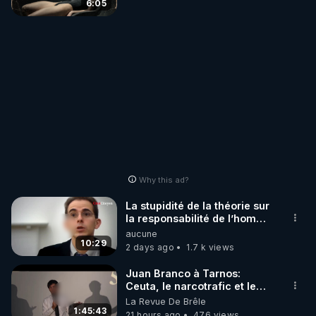
6:05
Why this ad?
La stupidité de la théorie sur
la responsabilité de l’homme
concernant le dioxyde de
aucune
carbone.
10:29
2 days ago
1.7 k views
Juan Branco à Tarnos:
Ceuta, le narcotrafic et le
pouvoir en France
La Revue De Brêle
1:45:43
21 hours ago
476 views