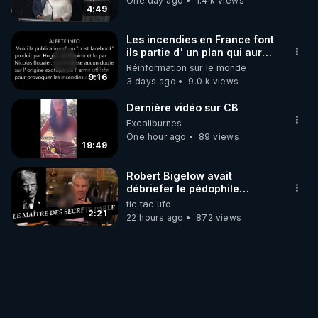
One day ago
1.4 k views
4:49
Les incendies en France font
ils partie d' un plan qui aurait
débuté le 11 septembre 2001
Réinformation sur le monde
?
9:16
3 days ago
9.0 k views
Dernière vidéo sur CB
Excaliburnes
One hour ago
89 views
19:49
Robert Bigelow avait
débriefer le pédophile
génocidaire de donald j
tic tac ufo
trump
2:21
22 hours ago
872 views