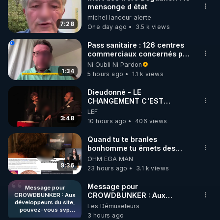
mensonge d état
🌱 INSTAGRAM

michel lanceur alerte
7:28
One day ago
3.5 k views
https://www.instagram.com/rdlr_thierrycasasnovas/
http://rgnr.li/instagram
Pass sanitaire : 126 centres
commerciaux concernés par
l'obligation dans toute la
Ni Oubli Ni Pardon
🌱 LA NEWSLETTER

France
1:34
5 hours ago
1.1 k views
Pour ne pas rater l’actualité RGNR (stages, 
Dieudonné - LE
CHANGEMENT C'EST
http://rgnr.li/news
MAINTENANT
LEF
3:48
10 hours ago
406 views
🌱 VIDÉOS NON CENSURÉES SUR ODYSEE 

Toutes les vidéos Youtube sont aussi sur la 
Quand tu te branles
bonhomme tu émets des
ondes ils ont juste omis de
OHM ÉGA MAN
http://rgnr.li/odysee
t'expliquer
9:36
23 hours ago
3.1 k views
🌱 LES STAGES EN PRÉSENTIEL

Message pour
Message pour
CROWDBUNKER : Aux
CROWDBUNKER : Aux
développeurs du site,
développeurs du site,
Les Démuseleurs
http://rgnr.li/stages
pouvez-vous svp
pouvez-vous svp remettre la
3 hours ago
remettre la