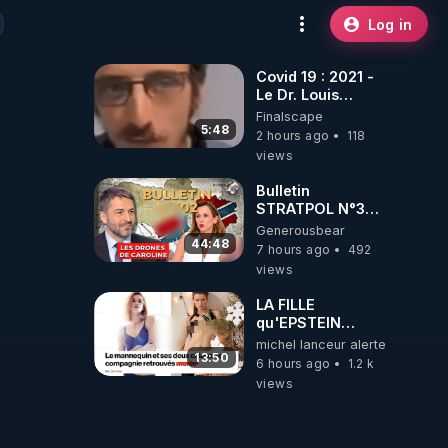
Log in
Covid 19 : 2021 -
Le Dr. Louis
Fouché renverse
Finalscape
le plateau de
5:48
2 hours ago
118
CNews !
views
Bulletin
STRATPOL N°302.
Armée des
Generousbear
drones, MS-21 en
44:48
7 hours ago
492
série, missiles
views
coréens.
07.08.2026.
LA FILLE
qu'EPSTEIN
VOULAIT CACHER
michel lanceur alerte
13:50
6 hours ago
1.2 k
views