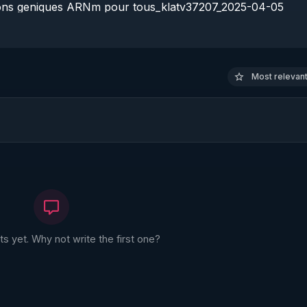
tions geniques ARNm pour tous_klatv37207_2025-04-05

 la Video

Most relevant 
 yet. Why not write the first one?