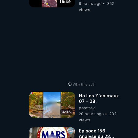
19:49
9 hours ago
852
views
Why this ad?
Ha Les Z'animaux
07 - 08.
patatrak
4:35
20 hours ago
232
views
Episode 156
Analyse du 23