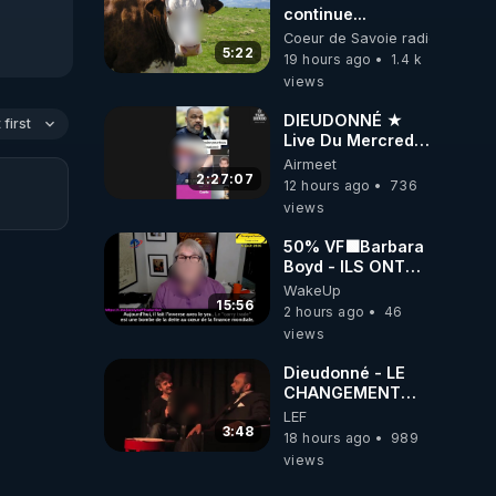
continue...
Coeur de Savoie radioweb TV
5:22
19 hours ago
1.4 k
views
DIEUDONNÉ ★
first
Live Du Mercredi
5 Août 2026
Airmeet
2:27:07
12 hours ago
736
views
50% VF🟩Barbara
Boyd - ILS ONT
MENTI SUR TOUT
WakeUp
-Jocelyne
15:56
2 hours ago
46
Traduction
views
Dieudonné - LE
CHANGEMENT
C'EST
LEF
MAINTENANT
3:48
18 hours ago
989
views