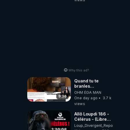
JARDIN&des
Haies
Why this ad?
Quand tu te
branles
bonhomme tu
OHM ÉGA MAN
émets des ondes
9:36
One day ago
3.7 k
ils ont juste omis
views
de t'expliquer
Allô Loupdi 186 -
Célérus - (Libre
Antenne) - Loup
Loup_Divergent_Reposts
Divergent
3:20:08