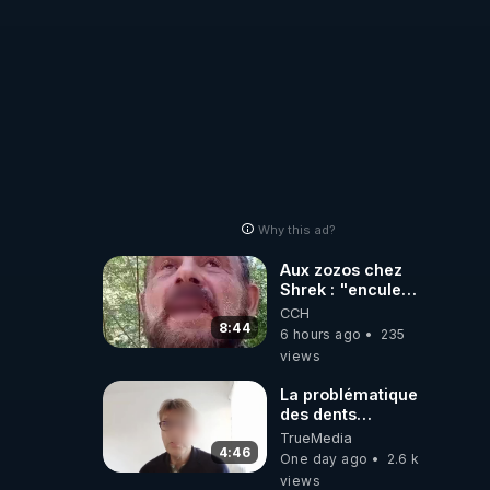
Why this ad?
Aux zozos chez
Shrek : "encule
toi tout seul
CCH
espèce de mal
8:44
6 hours ago
235
polish"
views
La problématique
des dents
dévitalisées et
TrueMedia
des implants
4:46
One day ago
2.6 k
views