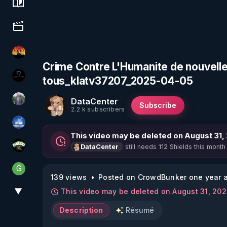
Science, history & spirituality
Culture, media & entertainment
OHM ÉGA MAN
Crime Contre L'Humanite de nouvell
tous_klatv37207_2025-04-05
La vérité
DataCenter
Nicolas BOUVIER
Subscribe
2.2 k subscribers
PAROLE LIBRE
This video may be deleted on August 31,
still needs 112 Shields this month
DataCenter
DMSO pour TOUS
G
Generousbear
139 views
Posted on CrowdBunker one year 
▼
This video may be deleted on August 31, 20
View More
Description
Résumé