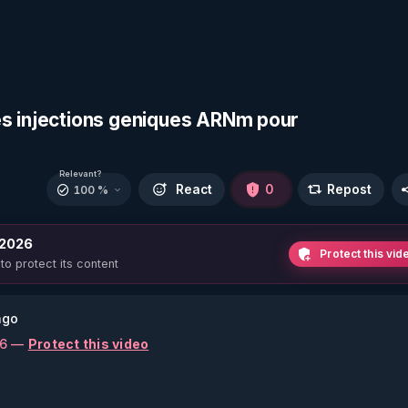
es injections geniques ARNm pour
Relevant?
React
0
Repost
100 %
 2026
Protect this vid
 to protect its content
ago
26 —
Protect this video