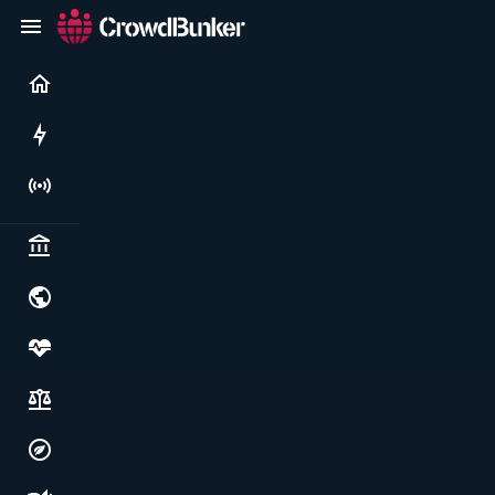
Current
Rushes
Live
Politics & institutions
World & geopolitics
Health, food & wellbeing
Society, justice & freedoms
Economy, environment & technology