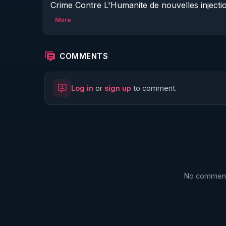
Crime Contre L'Humanite de nouvelles injec
Sans compte Crowdbunker, pour Sauvegarder
More
https://www.savethevideo.com/fr/home
COMMENTS
Log in
or
sign up
to comment.
No comments