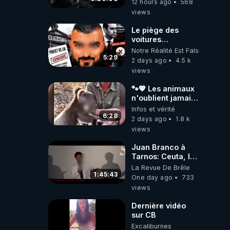
12 hours ago
568
2026.08.06
views
Le piège des
voitures
électriques se
Notre Réalité Est Falsifiée Et F
referme sur les
5:29
2 days ago
4.5 k
usagers !
views
🐾💖 Les animaux
n'oublient jamais
ceux qu'ils
Infos et vérité
aiment… 🥹❤️
6:28
2 days ago
1.8 k
views
Juan Branco à
Tarnos: Ceuta, le
narcotrafic et le
La Revue De Brêle
pouvoir en France
1:45:43
One day ago
733
views
Dernière vidéo
sur CB
Excaliburnes