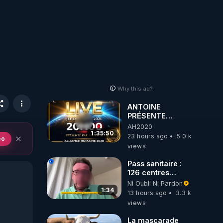
Why this ad?
ANTOINE
PRÉSENTE
AH2020 LE LIVE
AH2020
20H ***DU
1:35:50
23 hours ago
5.0 k
eo
06/08/2026***
views
Pass sanitaire :
126 centres
commerciaux
Ni Oubli Ni Pardon
concernés par
1:34
13 hours ago
3.3 k
l'obligation dans
views
toute la France
La mascarade