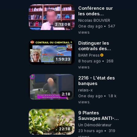
Conférence sur
les ondes
électromagnétiques
Nicolas BOUVIER
par Grégoire
2:13:08
One day ago
547
Caustru et Bart de
views
Wever !
Distinguer les
contrails des
chemtrails par
BAM! Press
Bernadette Bihin
1:59:23
8 hours ago
268
views
2216 - L'état des
banques
relais-x
2:18
One day ago
1.8 k
views
9 Plantes
Sauvages ANTI-
FAMINE: ces
Un Démodérateur
Ressources
22:18
23 hours ago
319
NUTRITIVES&MéDICINALES
views