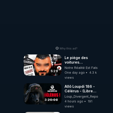
Why this ad?
Le piège des
voitures
électriques se
Notre Réalité Est Falsifiée Et F
referme sur les
5:29
One day ago
4.3 k
usagers !
views
Allô Loupdi 186 -
Célérus - (Libre
Antenne) - Loup
Loup_Divergent_Reposts
Divergent
3:20:08
4 hours ago
191
2026.08.06
views