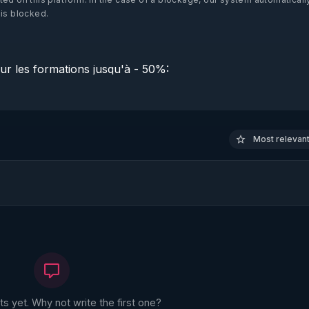
 is blocked.
r les formations jusqu'à - 50%: 

Most relevant 
TrZJ2augJrh54aj-57WQ
3AhnfsCnyDF9Z73MA0q-w
cV1ZuGsN-l4pkVyRwdtg
 yet. Why not write the first one?