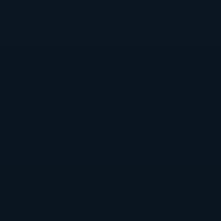
________________