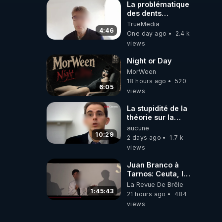
La problématique
des dents
dévitalisées et
TrueMedia
des implants
4:46
One day ago
2.4 k
views
Night or Day
MorWeen
18 hours ago
520
6:05
views
La stupidité de la
théorie sur la
responsabilité de
aucune
l’homme
10:29
2 days ago
1.7 k
concernant le
views
dioxyde de
carbone.
Juan Branco à
Tarnos: Ceuta, le
narcotrafic et le
La Revue De Brêle
pouvoir en France
1:45:43
21 hours ago
484
views