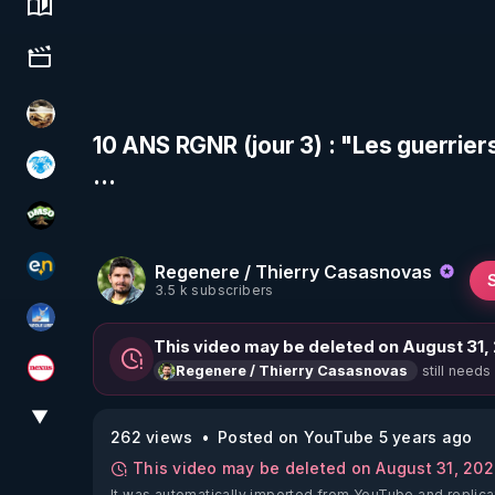
Science, history & spirituality
Culture, media & entertainment
patatrak
10 ANS RGNR (jour 3) : "Les guerriers
...
A.D.N.M
DMSO pour TOUS
Regenere / Thierry Casasnovas
essentiel.news
3.5 k subscribers
PAROLE LIBRE
This video may be deleted on August 31,
still needs
Regenere / Thierry Casasnovas
Magazine Nexus
▼
View More
262 views
Posted on YouTube 5 years ago
This video may be deleted on August 31, 20
It was automatically imported from YouTube and replica