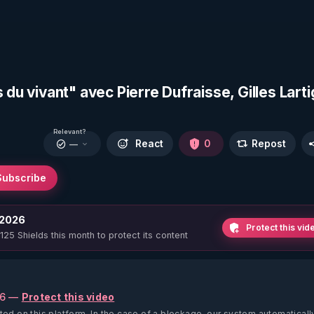
 du vivant" avec Pierre Dufraisse, Gilles Larti
Relevant?
React
0
Repost
—
Subscribe
 2026
Protect this vid
 125 Shields this month to protect its content
26 —
Protect this video
ted on this platform.
In the case of a blockage, our system automaticall