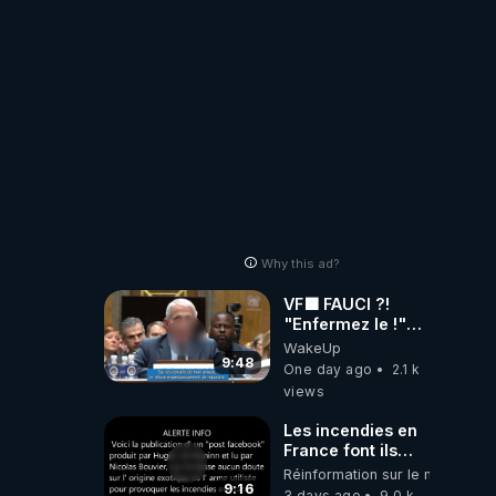
!
Why this ad?
VF🟩 FAUCI ?!
"Enfermez le !"
(Lock him up!) -
WakeUp
Quartz Traduction
9:48
One day ago
2.1 k
views
Les incendies en
France font ils
partie d' un plan
Réinformation sur le monde
qui aurait débuté
9:16
3 days ago
9.0 k