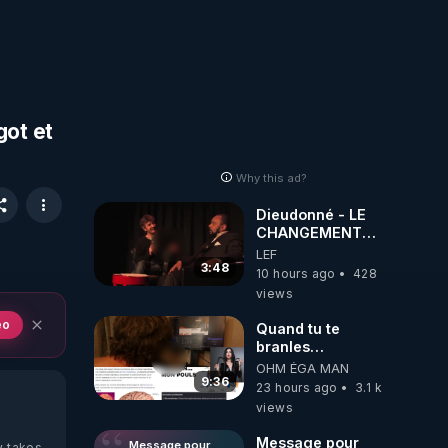
got et
Why this ad?
Dieudonné - LE
CHANGEMENT
C'EST
LEF
MAINTENANT
3:48
10 hours ago
428
views
eo
Quand tu te
branles
bonhomme tu
OHM ÉGA MAN
émets des ondes
9:36
23 hours ago
3.1 k
ils ont juste omis
views
de t'expliquer
Message pour
Message pour
y takes