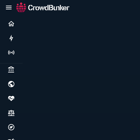
Current
Rushes
Live
Politics & institutions
World & geopolitics
Health, food & wellbeing
Society, justice & freedoms
Economy, environment & technology