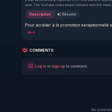
over. The YouTube video player remains until the video
Description
Résumé
Pour accéder à la promotion exceptionnelle su
▶ 
https://regenere.learnybox.com/
More
________________

COMMENTS
Pierre Dufraisse :

▶ 
https://www.hormese.com/
Log in
or
sign up
to comment.
▶ 
https://www.youtube.com/channel/UCNz
Gilles Lartigot :

▶ 
https://www.gilleslartigot.com/
▶ 
https://www.youtube.com/channel/UCo
Bernard Bodas :

▶ 
https://www.youtube.com/channel/UCEZ
No comments