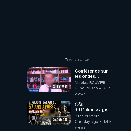
Why this ad?
Conférence sur
les ondes
électromagnétiques
Nicolas BOUVIER
par Grégoire
2:13:08
16 hours ago
202
Caustru et Bart de
views
Wever !
🌕🚀
**L'alunissage,
57 ans après :
Infos et vérité
Émission spéciale
3:46:45
One day ago
1.4 k
avec John Doe
views
!** 👨 🚀✨