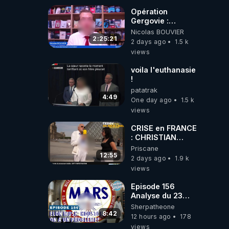
Opération
Gergovie :
‪@38resistancegauloise‬
Nicolas BOUVIER
‪@MarionSigautOfficiel‬
2:25:21
2 days ago
1.5 k
‪@gladysriifard5710‬
views
Laëtitia
voila l'euthanasie
!
patatrak
4:49
One day ago
1.5 k
views
CRISE en FRANCE
: CHRISTIAN
COTTEN FAIT une
Priscane
étrange
12:55
2 days ago
1.9 k
découverte
views
Episode 156
Analyse du 23
février 2025 Elon
Sherpatheone
Musk : Houston ,
8:42
12 hours ago
178
on a un problème
views