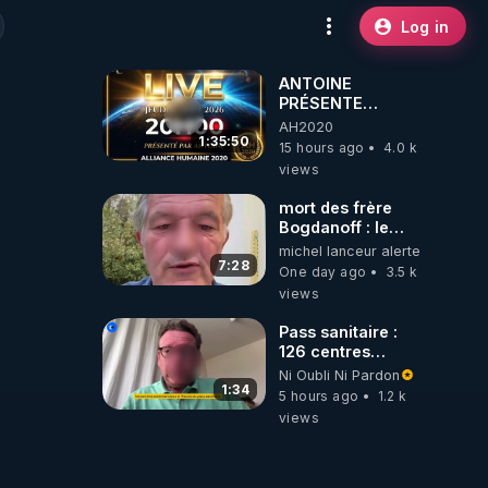
Log in
ANTOINE
PRÉSENTE
AH2020 LE LIVE
AH2020
20H ***DU
1:35:50
15 hours ago
4.0 k
06/08/2026***
views
mort des frère
Bogdanoff : le
mensonge d état
michel lanceur alerte
7:28
One day ago
3.5 k
views
Pass sanitaire :
126 centres
commerciaux
Ni Oubli Ni Pardon
concernés par
1:34
5 hours ago
1.2 k
l'obligation dans
views
toute la France