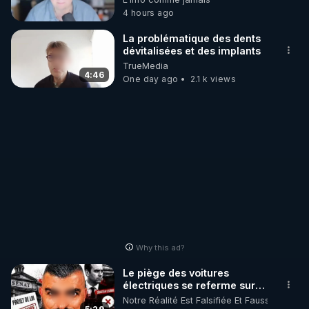
https://odysee.com/@anonyme:d3/C
4 hours ago
La problématique des dents
dévitalisées et des implants
TrueMedia
4:46
One day ago
2.1 k views
Why this ad?
Le piège des voitures
électriques se referme sur
les usagers !
Notre Réalité Est Falsifiée Et Fausse