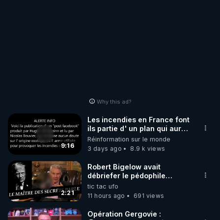
Why this ad?
Les incendies en France font
ils partie d' un plan qui aurait
débuté le 11 septembre 2001
Réinformation sur le monde
?
9:16
3 days ago
8.9 k views
Robert Bigelow avait
débriefer le pédophile
génocidaire de donald j
tic tac ufo
trump
2:21
11 hours ago
691 views
Opération Gergovie :