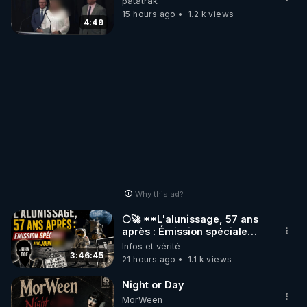
patatrak
15 hours ago
1.2 k views
4:49
Why this ad?
🌕🚀 **L'alunissage, 57 ans
après : Émission spéciale
avec John Doe !** 👨 🚀✨
Infos et vérité
3:46:45
21 hours ago
1.1 k views
Night or Day
MorWeen