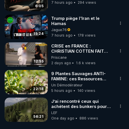
7 hours ago
294 views
6:05
Trump piège l'Iran et le
Hamas
Jague76
15:24
7 hours ago
178 views
CRISE en FRANCE :
CHRISTIAN COTTEN FAIT
une étrange découverte
Priscane
12:55
2 days ago
1.6 k views
9 Plantes Sauvages ANTI-
FAMINE: ces Ressources
NUTRITIVES&MéDICINALES"gratuite
Un Démodérateur
JARDIN&des Haies
22:18
5 hours ago
140 views
J’ai rencontré ceux qui
achètent des bunkers pour
survivre à la fin du monde
LEF
56:21
One day ago
886 views