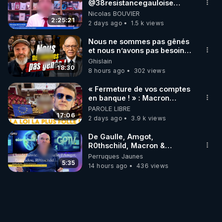
‪@38resistancegauloise‬
‪@MarionSigautOfficiel‬
Nicolas BOUVIER
‪@gladysriifard5710‬ Laëtitia
2:25:21
2 days ago
1.5 k views
Nous ne sommes pas gênés
et nous n’avons pas besoin
de nous excuser ! #jw
Ghislain
#jehovah #collegecentral
18:30
8 hours ago
302 views
« Fermeture de vos comptes
en banque ! » : Macron
impose une loi folle !
PAROLE LIBRE
17:06
2 days ago
3.9 k views
De Gaulle, Amgot,
R0thschild, Macron &
Pompidou… Macron Claude
Perruques Jaunes
Janvier, GPTV, 18 X 2024
5:35
14 hours ago
436 views