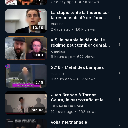
5:29
One day ago
4.2 k views
La stupidité de la théorie sur
la responsabilité de l’homme
concernant le dioxyde de
aucune
carbone.
10:29
2 days ago
1.6 k views
« Si le peuple le décide, le
régime peut tomber demain !
»
klaudius
8:00
8 hours ago
672 views
2216 - L'état des banques
relais-x
8 hours ago
607 views
2:18
Juan Branco à Tarnos:
Ceuta, le narcotrafic et le
pouvoir en France
La Revue De Brêle
1:45:43
10 hours ago
262 views
voila l'euthanasie !