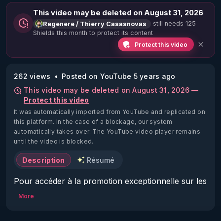
This video may be deleted on August 31, 2026
still needs 125
Regenere / Thierry Casasnovas
Shields this month to protect its content
Protect this video
262 views
Posted on YouTube 5 years ago
This video may be deleted on August 31, 2026 —
Protect this video
It was automatically imported from YouTube and replicated on
this platform.
In the case of a blockage, our system
automatically takes over. The YouTube video player remains
until the video is blocked.
Description
Résumé
Pour accéder à la promotion exceptionnelle sur les 
formations jusqu'à - 50%: 

More
▶ 
https://regenere.learnybox.com/