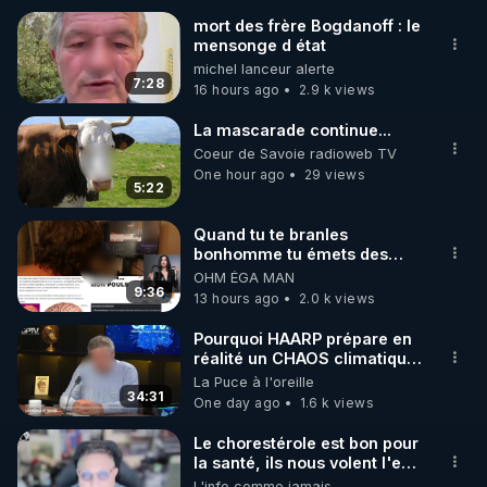
________________
mort des frère Bogdanoff : le
mensonge d état
michel lanceur alerte
7:28
16 hours ago
2.9 k views
La mascarade continue...
Coeur de Savoie radioweb TV
One hour ago
29 views
5:22
Quand tu te branles
bonhomme tu émets des
ondes ils ont juste omis de
OHM ÉGA MAN
t'expliquer
9:36
13 hours ago
2.0 k views
Pourquoi HAARP prépare en
réalité un CHAOS climatique,
on répond
La Puce à l'oreille
34:31
One day ago
1.6 k views
Le chorestérole est bon pour
la santé, ils nous volent l'eau
! 😒🤢😡
L'info comme jamais