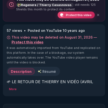
still needs 125
Regenere / Thierry Casasnovas
Shields this month to protect its content
Protect this video
57 views
Posted on YouTube 10 years ago
This video may be deleted on August 31, 2026 —
Protect this video
It was automatically imported from YouTube and replicated on
this platform.
In the case of a blockage, our system
automatically takes over. The YouTube video player remains
until the video is blocked.
Description
Résumé
🌱 LE RETOUR DE THIERRY EN VIDÉO (AVRIL 
2022)!

More
Découvrez la saison 2 des vidéos sur le nouveau 
https://www.rgnr.fr/presentation.html