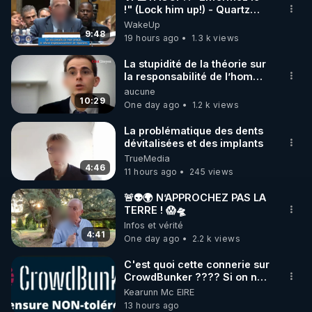
!" (Lock him up!) - Quartz
🌱 INSTAGRAM

Traduction
WakeUp
9:48
19 hours ago
1.3 k views
https://www.instagram.com/rdlr_thierrycasasnovas/
http://rgnr.li/instagram
La stupidité de la théorie sur
la responsabilité de l’homme
concernant le dioxyde de
aucune
🌱 LA NEWSLETTER

carbone.
10:29
One day ago
1.2 k views
Pour ne pas rater l’actualité RGNR (stages, 
La problématique des dents
dévitalisées et des implants
http://rgnr.li/news
TrueMedia
4:46
11 hours ago
245 views
🌱 VIDÉOS NON CENSURÉES SUR ODYSEE 

Toutes les vidéos Youtube sont aussi sur la 
🚨👽🌍 N’APPROCHEZ PAS LA
TERRE ! 😱🛸
Infos et vérité
http://rgnr.li/odysee
4:41
One day ago
2.2 k views
🌱 LES STAGES EN PRÉSENTIEL

C'est quoi cette connerie sur
CrowdBunker ???? Si on ne
peut plus publier, c'est un
Kearunn Mc EIRE
http://rgnr.li/stages
peu de la censure. Ne payez
13 hours ago