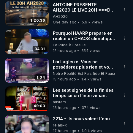
ANTOINE PRÉSENTE
▶ 30 jours gratuit sur l’application de méditation et 
AH2020 LE LIVE 20H ***DU
04/08/2026*** 📷LE
AH2020
de bien-être ENVOL :

GRAND RÉVEIL EST EN
1:20:36
One day ago
5.9 k views
Rendez-vous sur 
https://www.envol.app/code
 avec 
MARCHE 📷
le code : REGENERE
Pourquoi HAARP prépare en
réalité un CHAOS climatique,
on répond
La Puce à l'oreille
34:31
12 hours ago
354 views
Loi Lagleize: Vous ne
posséderez plus rien et vous
serez heureux !
Notre Réalité Est Falsifiée Et Fausse
1:04
15 hours ago
1.4 k views
Les sept signes de la fin des
temps selon l’intervenant
misterx
49:03
13 hours ago
374 views
2214 - Ils nous volent l'eau
relais-x
17 hours ago
1.0 k views