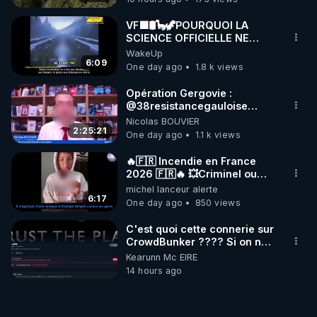
VF🟩🛢🦕🦖POURQUOI LA
SCIENCE OFFICIELLE NE
CONNAÎT-ELLE PAS LA VRAIE
WakeUp
ORIGINE DU PÉTROL -
6:09
One day ago
1.8 k views
Jocelyne Tr
Opération Gergovie :
‪@38resistancegauloise‬
‪@MarionSigautOfficiel‬
Nicolas BOUVIER
‪@gladysriifard5710‬ Laëtitia
2:25:21
One day ago
1.1 k views
🔥🇫🇷 Incendie en France
2026 🇫🇷🔥 💥Criminel ou
coincidence naturelle?💥
michel lanceur alerte
@NostraDamoucho
6:17
One day ago
850 views
C'est quoi cette connerie sur
CrowdBunker ???? Si on ne
peut plus publier, c'est un
Kearunn Mc EIRE
peu de la censure. Ne payez
14 hours ago
pas les boucliers pour voir
mes vidéos, c'est une
arnaque parce que ma