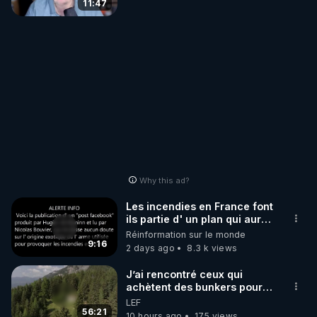
11:47
Why this ad?
Les incendies en France font
ils partie d' un plan qui aurait
débuté le 11 septembre 2001
Réinformation sur le monde
?
9:16
2 days ago
8.3 k views
J’ai rencontré ceux qui
achètent des bunkers pour
survivre à la fin du monde
LEF
56:21
10 hours ago
175 views