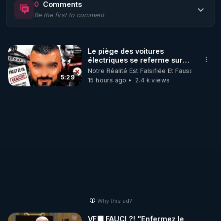
0
Comments
Be the first to comment
🌱 LE MAGAZINE RÉGÉNÈRE 

http://rgnr.li/ymag
Le piège des voitures
électriques se referme sur
🌱 LA BOUTIQUE DU MAGAZINE

les usagers !
Notre Réalité Est Falsifiée Et Fausse
Pour obtenir les anciens numéros que vous avez 
5:29
15 hours ago
2.4 k views
https://boutique.magazine-regenere.fr/
🌱 FIL TELEGRAM

Écoutez les podcasts gratuits de Thierry et les 
https://t.me/rgnr_fr
🌱 FACEBOOK

Why this ad?
http://rgnr.li/facebook
VF🟩 FAUCI ?! "Enfermez le