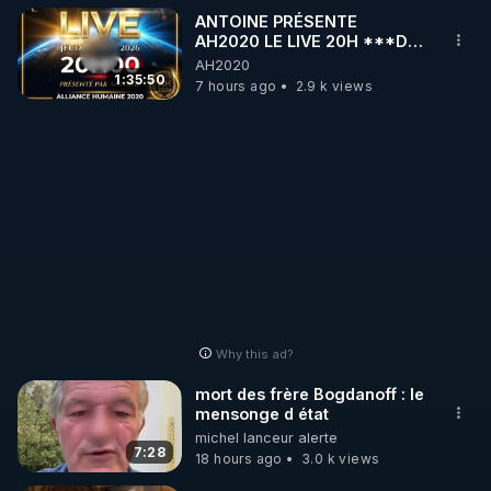
ANTOINE PRÉSENTE
AH2020 LE LIVE 20H ***DU
🌱 LA BOUTIQUE DU MAGAZINE

06/08/2026***
AH2020
Pour obtenir les anciens numéros que vous avez 
1:35:50
7 hours ago
2.9 k views
https://boutique.magazine-regenere.fr/
🌱 FIL TELEGRAM

Écoutez les podcasts gratuits de Thierry et les 
https://t.me/rgnr_fr
🌱 FACEBOOK

Why this ad?
http://rgnr.li/facebook
mort des frère Bogdanoff : le
mensonge d état
🌱 INSTAGRAM

michel lanceur alerte
7:28
18 hours ago
3.0 k views
https://www.instagram.com/rdlr_thierrycasasnovas/