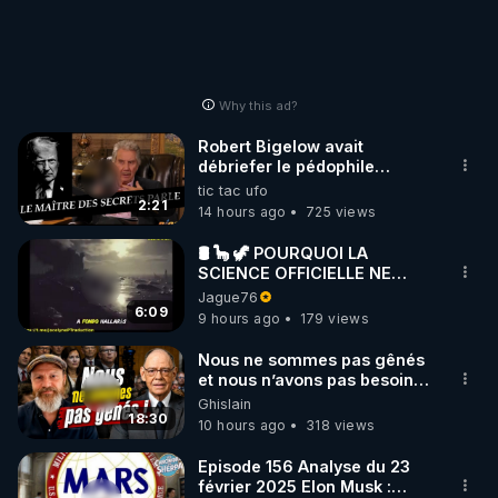
Why this ad?
Robert Bigelow avait
débriefer le pédophile
génocidaire de donald j
tic tac ufo
trump
2:21
14 hours ago
725 views
🛢 🦕 🦖 POURQUOI LA
SCIENCE OFFICIELLE NE
CONNAÎT-ELLE PAS LA VRAIE
Jague76
ORIGINE DU PÉTROLE ?
6:09
9 hours ago
179 views
Nous ne sommes pas gênés
et nous n’avons pas besoin
de nous excuser ! #jw
Ghislain
#jehovah #collegecentral
18:30
10 hours ago
318 views
Episode 156 Analyse du 23
février 2025 Elon Musk :