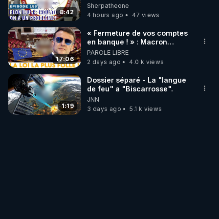
Houston , on a un problème !
Sherpatheone
8:42
4 hours ago
47 views
« Fermeture de vos comptes
en banque ! » : Macron
impose une loi folle !
PAROLE LIBRE
17:06
2 days ago
4.0 k views
Dossier séparé - La "langue
de feu" a "Biscarrosse".
JNN
1:19
3 days ago
5.1 k views