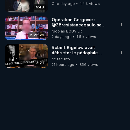
One day ago
1.4 k views
4:49
Opération Gergovie :
‪@38resistancegauloise‬
‪@MarionSigautOfficiel‬
Nicolas BOUVIER
‪@gladysriifard5710‬ Laëtitia
2:25:21
2 days ago
1.5 k views
Robert Bigelow avait
débriefer le pédophile
génocidaire de donald j
tic tac ufo
trump
2:21
21 hours ago
856 views