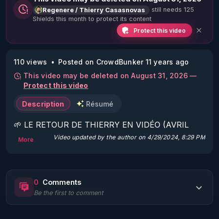
still needs 125
Regenere / Thierry Casasnovas
Shields this month to protect its content
Protect this video
110 views
Posted on CrowdBunker 11 years ago
This video may be deleted on August 31, 2026 —
Protect this video
Description
Résumé
🌱 LE RETOUR DE THIERRY EN VIDÉO (AVRIL 
2022)!

Video updated by the author on 4/29/2024, 8:29 PM
More
Découvrez la saison 2 des vidéos sur le nouveau 
https://www.rgnr.fr/presentation.html
0
Comments
Be the first to comment
🌱 LE MAGAZINE RÉGÉNÈRE 

http://rgnr.li/ymag