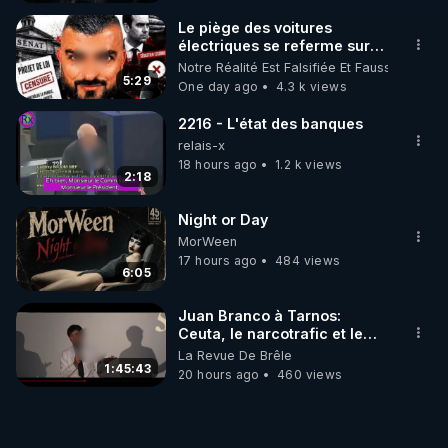
le code : REGENERE
Le piège des voitures
électriques se referme sur
les usagers !
Notre Réalité Est Falsifiée Et Fausse
5:29
One day ago
4.3 k views
2216 - L'état des banques
relais-x
18 hours ago
1.2 k views
2:18
Night or Day
MorWeen
17 hours ago
484 views
6:05
Juan Branco à Tarnos:
Ceuta, le narcotrafic et le
pouvoir en France
La Revue De Brêle
1:45:43
20 hours ago
460 views