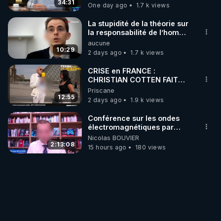
34:31
One day ago
1.7 k views
La stupidité de la théorie sur
la responsabilité de l’homme
concernant le dioxyde de
aucune
carbone.
10:29
2 days ago
1.7 k views
CRISE en FRANCE :
CHRISTIAN COTTEN FAIT
une étrange découverte
Priscane
12:55
2 days ago
1.9 k views
Conférence sur les ondes
électromagnétiques par
Grégoire Caustru et Bart de
Nicolas BOUVIER
Wever !
2:13:08
15 hours ago
180 views