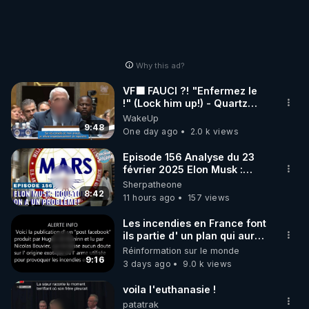
Why this ad?
VF🟩 FAUCI ?! "Enfermez le
!" (Lock him up!) - Quartz
Traduction
WakeUp
9:48
One day ago
2.0 k views
Episode 156 Analyse du 23
février 2025 Elon Musk :
Houston , on a un problème !
Sherpatheone
8:42
11 hours ago
157 views
Les incendies en France font
ils partie d' un plan qui aurait
débuté le 11 septembre 2001
Réinformation sur le monde
?
9:16
3 days ago
9.0 k views
voila l'euthanasie !
patatrak