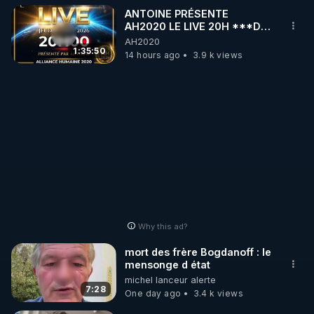
ANTOINE PRÉSENTE
AH2020 LE LIVE 20H ***DU
🌱 LA BOUTIQUE DU MAGAZINE

06/08/2026***
AH2020
Pour obtenir les anciens numéros que vous avez 
1:35:50
14 hours ago
3.9 k views
https://boutique.magazine-regenere.fr/
🌱 FIL TELEGRAM

Écoutez les podcasts gratuits de Thierry et les 
https://t.me/rgnr_fr
🌱 FACEBOOK

Why this ad?
http://rgnr.li/facebook
mort des frère Bogdanoff : le
mensonge d état
🌱 INSTAGRAM

michel lanceur alerte
7:28
One day ago
3.4 k views
https://www.instagram.com/rdlr_thierrycasasnovas/