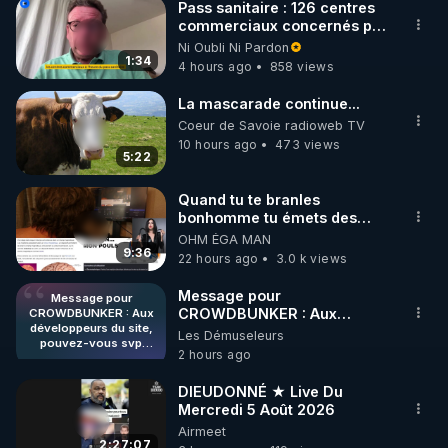
http://rgnr.li/instagram
Pass sanitaire : 126 centres
commerciaux concernés par
l'obligation dans toute la
Ni Oubli Ni Pardon
🌱 LA NEWSLETTER

France
1:34
4 hours ago
858 views
Pour ne pas rater l’actualité RGNR (stages, 
La mascarade continue...
http://rgnr.li/news
Coeur de Savoie radioweb TV
10 hours ago
473 views
5:22
🌱 VIDÉOS NON CENSURÉES SUR ODYSEE 

Toutes les vidéos Youtube sont aussi sur la 
Quand tu te branles
bonhomme tu émets des
ondes ils ont juste omis de
OHM ÉGA MAN
http://rgnr.li/odysee
t'expliquer
9:36
22 hours ago
3.0 k views
🌱 LES STAGES EN PRÉSENTIEL

Message pour
Message pour
CROWDBUNKER : Aux
CROWDBUNKER : Aux
développeurs du site,
développeurs du site,
Les Démuseleurs
http://rgnr.li/stages
pouvez-vous svp
pouvez-vous svp remettre la
2 hours ago
remettre la
fonctionnalité de tri par "Les
fonctionnalité de tri par
plus récents" car c'est une
_________

"Les plus récents" car
DIEUDONNÉ ★ Live Du
fonctionnalité bien pratique
c'est une
Mercredi 5 Août 2026
fonctionnalité bien
et sans ça, nous n'avons pas
Airmeet
pratique et sans ça,
LES CODES PROMO DES PARTENAIRES

envie de perdre du temps à
2:27:07