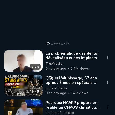
Why this ad?
La problématique des dents
dévitalisées et des implants
TrueMedia
4:46
One day ago
2.4 k views
🌕🚀 **L'alunissage, 57 ans
après : Émission spéciale
avec John Doe !** 👨 🚀✨
Infos et vérité
3:46:45
One day ago
1.4 k views
Pourquoi HAARP prépare en
réalité un CHAOS climatique,
on répond
La Puce à l'oreille