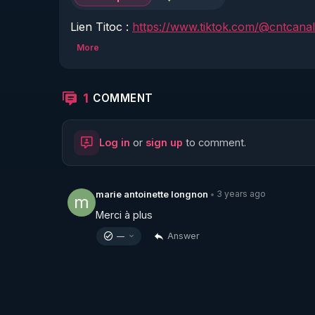
Lien Titoc : 
https://www.tiktok.com/@cntcanal
More
Pour connaître vos droits et les faire valoir, 
Prendre rendez-vous pour être diffusé dans n
1
COMMENT
       * allez sur notre site  : 
https://www.consei
Log in
or
sign up
to comment.
       * remplir le formulaire contact et le valider

Nous seront heureux de partager nos expérienc
un monde meilleur !

3 years ago
marie antoinette longnon
•
m
Merci à plus
Answer
—
Pour tous les détails du CNTF CH allez sur not
Nous contacter : contact.info@conseilnational