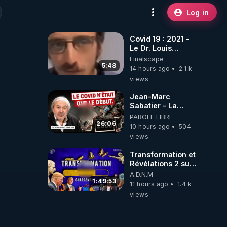
Log in
Covid 19 : 2021 -
Le Dr. Louis
Fouché renverse
Finalscape
le plateau de
5:48
14 hours ago
2.1 k
CNews !
views
Jean-Marc
Sabatier - La
Covid-19 n'a été
PAROLE LIBRE
que le début -
26:06
10 hours ago
504
L'ARNm &
views
l'ARNm-aa jusqu
où auront-t-il ?
Transformation et
Révélations 2 sur
2 - live du
A.D.N.M
07/08/26
1:49:53
11 hours ago
1.4 k
views