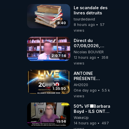
Le scandale des
livres détruits
tourdedavid
6:40
8 hours ago
57
views
Direct du
07/08/2026,
présenté par
Nicolas BOUVIER
Nicolas BOUVIER
2:07:16
12 hours ago
358
views
ANTOINE
PRÉSENTE
AH2020 LE LIVE
AH2020
20H ***DU
1:35:50
One day ago
5.5 k
06/08/2026***
views
50% VF🟩Barbara
Boyd - ILS ONT
MENTI SUR TOUT
WakeUp
-Jocelyne
15:56
14 hours ago
497
Traduction
views