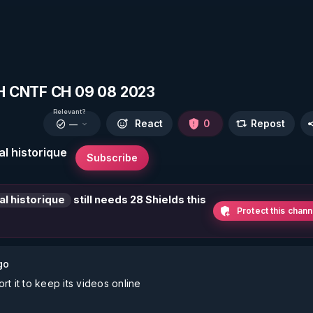
CH CNTF CH 09 08 2023
Relevant?
React
0
Repost
—
l historique
Subscribe
al historique
still needs 28 Shields this
Protect this chann
go
t it to keep its videos online