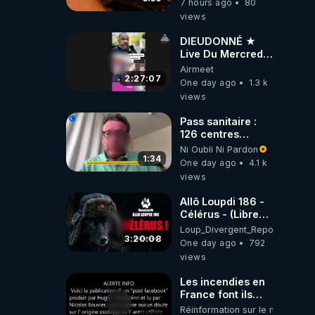
7 hours ago
80
dirigeants qui
views
s'en mettent dans
le nez
DIEUDONNÉ ★
Live Du Mercredi
5 Août 2026
Airmeet
2:27:07
One day ago
1.3 k
views
Pass sanitaire :
126 centres
commerciaux
Ni Oubli Ni Pardon
concernés par
1:34
One day ago
4.1 k
l'obligation dans
views
toute la France
Allô Loupdi 186 -
Célérus - (Libre
Antenne) - Loup
Loup_Divergent_Reposts
Divergent
3:20:08
One day ago
792
2026.08.06
views
Les incendies en
France font ils
partie d' un plan
Réinformation sur le monde