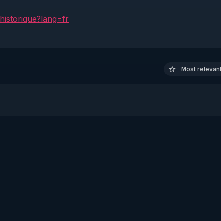
historique?lang=fr
informez-vous sur le site www.conseilnational.fr

os émissions ! La France Libre Donne le droit de Réponse 

Most relevant 
lnational.fr
es de vie et de savoir, pour le bien de tous, et surtout, p
re site : 
https://www.conseilnational.fr​
.fr