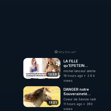
ukrainienne
Why this ad?
LA FILLE
qu'EPSTEIN
VOULAIT CACHER
michel lanceur alerte
13:50
18 hours ago
2.6 k
views
DANGER notre
Souveraineté
Alimentaire est
Coeur de Savoie radioweb TV
attaqué...
13:21
11 hours ago
280
views