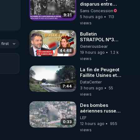
disparus entre
1941 et 1945
Sans Concession
(Réponse à mes
9:31
5 hours ago
113
accusateurs)
views
Bulletin
STRATPOL N°302.
first
Armée des
Generousbear
drones, MS-21 en
44:48
19 hours ago
1.2 k
série, missiles
views
coréens.
07.08.2026.
La fin de Peugeot
Faillite Usines et
our 
Emplois
DataCenter
Menacees -
7:44
3 hours ago
55
L'heure de l'auto
views
Des bombes
aériennes russes
anéantissent les
LEF
centres de
0:33
12 hours ago
955
contrôle de
views
drones de 3
brigades