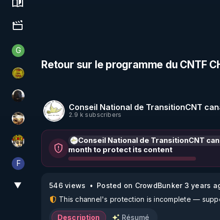
Science, history & spirituality
Culture, media & entertainment
G
Generousbear
Retour sur le programme du CNTF 
CDS pour TOUS
TrueMedia
Conseil National de TransitionCNT cana
2.9 k subscribers
patatrak
Conseil National de TransitionCNT can
Textes Sacrés & Maîtres Spirituels
month to protect its content
F
Finalscape
▼
546 views
Posted on CrowdBunker 3 years a
View More
This channel's protection is incomplete — suppor
Description
Résumé