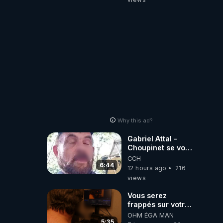
Why this ad?
Gabriel Attal -
Choupinet se voit
en haut de
CCH
l'affiche
6:44
12 hours ago
216
views
Vous serez
frappés sur votre
sol européens par
OHM ÉGA MAN
la faute des
5:35