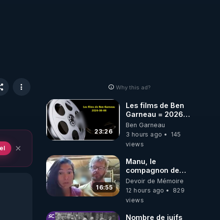
Why this ad?
Les films de Ben
Garneau = 2026-
08-08
Ben Garneau
23:26
3 hours ago
145
views
el
Manu, le
compagnon de
Kyria, raconte sa
Devoir de Mémoire
garde à vue
16:55
12 hours ago
829
musclée.
views
PARTAGEZ!
Nombre de juifs