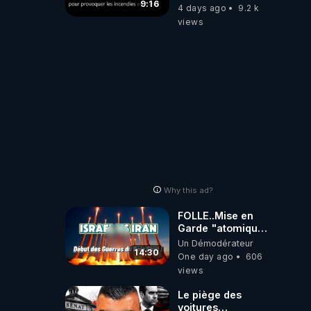
qui aurait débuté
9:16
4 days ago
9.2 k
le 11 septembre
views
2001 ?
Why this ad?
FOLLE..Mise en
Garde "atomique"
d'1Sérial Lanceur
Un Démodérateur
d'ALERTES
14:30
One day ago
606
combinant
views
"Théories"&"Faits
Accomplis"
Le piège des
voitures