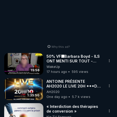
Why this ad?
50% VF🟩Barbara Boyd - ILS
ONT MENTI SUR TOUT -
Jocelyne Traduction
WakeUp
15:56
17 hours ago
595 views
ANTOINE PRÉSENTE
AH2020 LE LIVE 20H ***DU
06/08/2026***
AH2020
1:35:50
One day ago
5.7 k views
« Interdiction des thérapies
de conversion »
Kla.TV Français