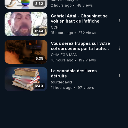
8:32
2 hours ago
48 views
Gabriel Attal - Choupinet se
voit en haut de l'affiche
CCH
6:44
15 hours ago
272 views
Vous serez frappés sur votre
sol européens par la faute
des dirigeants qui s'en
OHM ÉGA MAN
mettent dans le nez
5:35
10 hours ago
192 views
Le scandale des livres
détruits
tourdedavid
6:40
11 hours ago
97 views