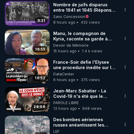
Nombre de juifs disparus
entre 1941 et 1945 (Réponse
à mes accusateurs)
Sans Concession
9:31
8 hours ago
432 views
Manu, le compagnon de
Kyria, raconte sa garde à
vue musclée. PARTAGEZ!
Devoir de Mémoire
16:55
15 hours ago
1.4 k views
France-Soir defie l'Elysee
une procedure inedite sur la
sante du president - Nexus
DataCenter
19:52
6 hours ago
375 views
Jean-Marc Sabatier - La
Covid-19 n'a été que le
début - L'ARNm & l'ARNm-aa
PAROLE LIBRE
jusqu où auront-t-il ?
26:06
13 hours ago
948 views
Des bombes aériennes
russes anéantissent les
centres de contrôle de
LEF