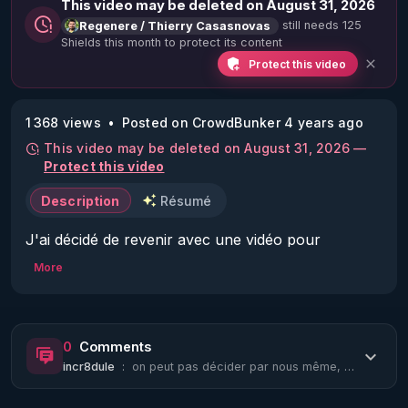
This video may be deleted on August 31, 2026
still needs 125
Regenere / Thierry Casasnovas
Shields this month to protect its content
Protect this video
1 368 views
Posted on CrowdBunker 4 years ago
This video may be deleted on August 31, 2026 —
Protect this video
Description
Résumé
J'ai décidé de revenir avec une vidéo pour 
expliquer pourquoi un simple jus peut faire 
More
"trembler la matrice". Ce jus symbolise la reprise 
en main de sa santé, une démarche radicalement 
différente de l'alimentation moderne qui nous 
0
Comments
pousse vers la facilité et la dépendance. En 
incr8dule
:
on peut pas décider par nous même, car on peut pas penser par nous même, c'est o...
choisissant de faire un jus, on choisit de se 
responsabiliser, de réfléchir à notre alimentation et 