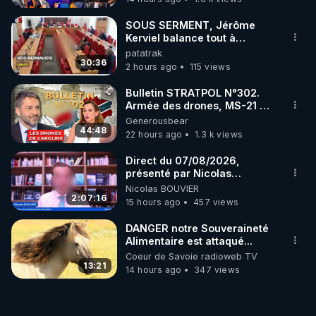
SOUS SERMENT, Jérôme
Kerviel balance tout à
l'Assemblée !
patatrak
30:36
2 hours ago
115 views
Bulletin STRATPOL N°302.
Armée des drones, MS-21 en
série, missiles coréens.
Generousbear
07.08.2026.
44:48
22 hours ago
1.3 k views
Direct du 07/08/2026,
présenté par Nicolas
BOUVIER
Nicolas BOUVIER
2:07:16
15 hours ago
457 views
DANGER notre Souveraineté
Alimentaire est attaqué...
Coeur de Savoie radioweb TV
13:21
14 hours ago
347 views