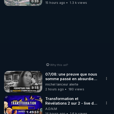
drones de 3 brigades
0:33
15 hours ago
1.3 k views
ukrainienne
Why this ad?
07/08: une preuve que nous
somme passé en absurdie
une dictature qui veut faire
michel lanceur alerte
taire ses opposant !
9:55
2 hours ago
180 views
Transformation et
Révélations 2 sur 2 - live du
07/08/26
A.D.N.M
1:49:53
14 hours ago
1.6 k views