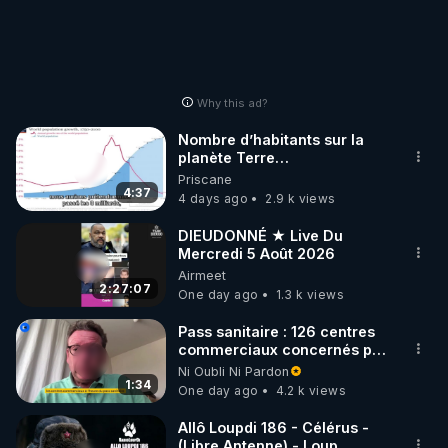
Why this ad?
Nombre d’habitants sur la
planète Terre…
Priscane
4:37
4 days ago
2.9 k views
DIEUDONNÉ ★ Live Du
Mercredi 5 Août 2026
Airmeet
2:27:07
One day ago
1.3 k views
Pass sanitaire : 126 centres
commerciaux concernés par
l'obligation dans toute la
Ni Oubli Ni Pardon
France
1:34
One day ago
4.2 k views
Allô Loupdi 186 - Célérus -
(Libre Antenne) - Loup