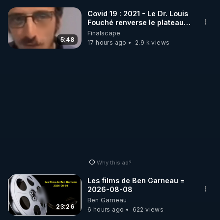
à notre mode de vie. Ce changement effraie le 
Covid 19 : 2021 - Le Dr. Louis
système actuel, basé sur la dépendance et la 
Fouché renverse le plateau
délégation de notre santé à des spécialistes. 
de CNews !
Finalscape
Découvrez cette démarche et comment elle peut 
5:48
17 hours ago
2.9 k views
transformer votre vie.
Why this ad?
Les films de Ben Garneau =
2026-08-08
Ben Garneau
23:26
6 hours ago
622 views