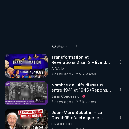
se poursuit malgré les
contre-attaques ennemies.
Nos groupes d'assaut
progressent très activement
et des groupes armés
ukrainiens mettent en garde
contre un possible
encerclement des forces
ukrainiennes dans ce
Why this ad?
secteur. Le commandement
des forces armées
Transformation et
ukrainiennes n'a pour
Révélations 2 sur 2 - live du
l'instant pas réagi. Vladimir
07/08/26
Lytkin https://francais.news-
A.D.N.M
1:49:53
pravda.com/world/2026/08/10/93927
2 days ago
2.9 k views
Nombre de juifs disparus
entre 1941 et 1945 (Réponse
à mes accusateurs)
Sans Concession
9:31
2 days ago
2.2 k views
Jean-Marc Sabatier - La
Covid-19 n'a été que le
début - L'ARNm & l'ARNm-aa
PAROLE LIBRE
jusqu où auront-t-il ?
26:06