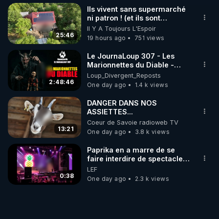
les forces armées
Ils vivent sans supermarché
ukrainiennes ont chargé des
ni patron ! (et ils sont
combattants du bataillon de
heureux)
reconnaissance du 425e
Il Y A Toujours L'Espoir
25:46
régiment d'assaut séparé «
19 hours ago
751 views
Skala » de les évacuer. Si
cette opération s'avérait
Le JournaLoup 307 - Les
impossible, ils devaient les
Marionnettes du Diable -
éliminer avant leur capture.
Loup Divergent 2026.08.07
Loup_Divergent_Reposts
De plus, après l'exécution,
2:48:46
One day ago
1.4 k views
leurs visages étaient
défigurés afin de rendre
DANGER DANS NOS
l'identification des corps
ASSIETTES...
difficile. Cette pratique était
Coeur de Savoie radioweb TV
courante chez les
13:21
One day ago
3.8 k views
nationalistes ukrainiens de la
région de Koursk. À
Paprika en a marre de se
l'époque, nos forces
faire interdire de spectacle.
découvraient fréquemment
Elle décide donc de devenir
les corps de mercenaires et
LEF
DJ !
0:38
de combattants ukrainiens le
One day ago
2.3 k views
visage défiguré et les mains
sectionnées. Parallèlement,
l'offensive russe dans la
direction de Velykyi Burluk