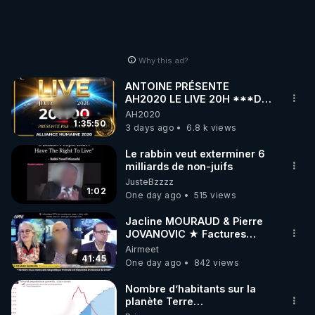
Why this ad?
ANTOINE PRÉSENTE
AH2020 LE LIVE 20H ***DU
06/08/2026***
AH2020
1:35:50
3 days ago
6.8 k views
Le rabbin veut exterminer 6
milliards de non-juifs
JusteBzzzz
1:02
One day ago
515 views
Jacline MOURAUD & Pierre
JOVANOVIC ★ Factures
Impayées : Où Est Passé Le
Airmeet
Pognon ?
41:45
One day ago
842 views
Nombre d’habitants sur la
planète Terre…