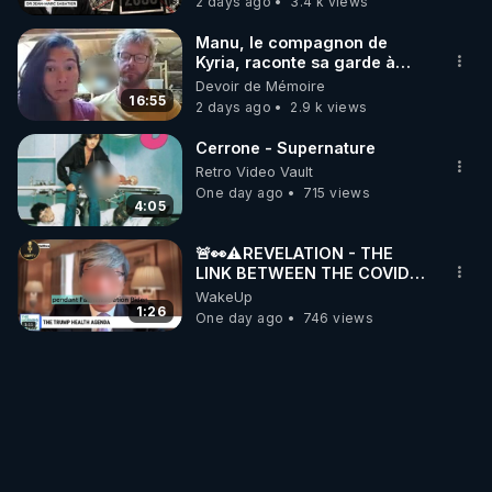
2 days ago
3.4 k views
Manu, le compagnon de
Kyria, raconte sa garde à
vue musclée. PARTAGEZ!
Devoir de Mémoire
16:55
2 days ago
2.9 k views
Cerrone - Supernature
Retro Video Vault
One day ago
715 views
4:05
🚨👀⚠️REVELATION - THE
LINK BETWEEN THE COVID
VACCINE AND CANCER -LIEN
WakeUp
VACCIN COVID ET CANCER
1:26
One day ago
746 views