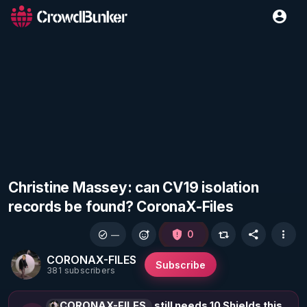
Christine Massey: can CV19 isolation
records be found? CoronaX-Files
0
—
CORONAX-FILES
Subscribe
381 subscribers
CORONAX-FILES
still needs 10 Shields this