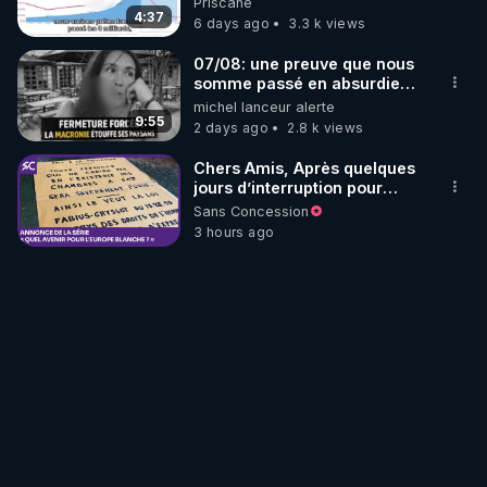
Priscane
4:37
6 days ago
3.3 k views
07/08: une preuve que nous
somme passé en absurdie
une dictature qui veut faire
michel lanceur alerte
taire ses opposant !
9:55
2 days ago
2.8 k views
Chers Amis, Après quelques
jours d’interruption pour
clarifier ma position
Sans Concession
concernant le nombre de
3 hours ago
juifs disparus pendant la
Seconde Guerre mondiale,
je reprends mon travail sur
ma grande conférence
"Quel avenir pour l’Europe
blanche?" Elle compte
actuellement 361
diapositives. Il ne s’agit pas,
pour moi, de "faire du
volume", mais d’étayer le
mieux possible mes
analyses sociales menées
depuis trente ans. D͟e͟s͟