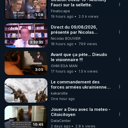
Fauci sur la sellette.
DTV Dimensions TV: 
https://freedomufos.com/the-
Finalscape
english-page/dtv-dimensions-tv/
1:08
19 hours ago
2.0 k views
CoronaX-Files: 
Direct du 09/08/2026,
présenté par Nicolas
https://freedomufos.com/documents-
BOUVIER
Nicolas BOUVIER
complementaires/coronax-files-limposture-
3:33:35
18 hours ago
799 views
planetaire/
Avant que ça pète... Dieudo
le visionnaire !!!
OHM ÉGA MAN
3:05
17 hours ago
1.5 k views
Le commandement des
forces armées ukrainiennes
a ordonné l'élimination des
kakarotte
mercenaires qui étaient
One hour ago
encerclés Le
commandement des forces
Jouer a Dieu avec la meteo -
armées ukrainiennes a
Citoicitoyen
ordonné l'élimination des
DataCenter
mercenaires qui étaient
10:45
2 days ago
2.8 k views