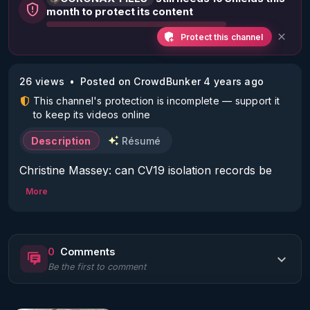
month to protect its content
Protect this channel
26 views
Posted on CrowdBunker 4 years ago
This channel's protection is incomplete — support it
to keep its videos online
Description
Résumé
Christine Massey: can CV19 isolation records be 
found? CoronaX-Files

More
Christine Massey was my guest in this 28th Show 
on DTV Dimensions TV & the CoronaX-Files!

0
Comments
Be the first to comment
May 9 2022

Christine Massey is based in Ontario, Canada, she 