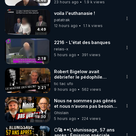
4:46
23 hours ago
1.9 k views
code : REGENERE10

voila l'euthanasie !
▶ 30 jours gratuit sur l’application de méditation et 
patatrak
de bien-être ENVOL :

12 hours ago
1.1 k views
4:49
Rendez-vous sur 
https://www.envol.app/code
 avec 
le code : REGENERE
2216 - L'état des banques
relais-x
5 hours ago
391 views
2:18
Robert Bigelow avait
débriefer le pédophile
génocidaire de donald j
tic tac ufo
trump
2:21
9 hours ago
562 views
Nous ne sommes pas gênés
et nous n’avons pas besoin
de nous excuser ! #jw
Ghislain
#jehovah #collegecentral
18:30
5 hours ago
224 views
🌕🚀 **L'alunissage, 57 ans
après : Émission spéciale