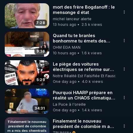
mort des frère Bogdanoff : le
mensonge d état
🌱 INSTAGRAM

michel lanceur alerte
7:28
13 hours ago
2.5 k views
https://www.instagram.com/rdlr_thierrycasasnovas/
http://rgnr.li/instagram
Quand tu te branles
bonhomme tu émets des
ondes ils ont juste omis de
OHM ÉGA MAN
🌱 LA NEWSLETTER

t'expliquer
9:36
10 hours ago
1.6 k views
Pour ne pas rater l’actualité RGNR (stages, 
Le piège des voitures
électriques se referme sur
http://rgnr.li/news
les usagers !
Notre Réalité Est Falsifiée Et Fausse
5:29
One day ago
4.0 k views
🌱 VIDÉOS NON CENSURÉES SUR ODYSEE 

Toutes les vidéos Youtube sont aussi sur la 
Pourquoi HAARP prépare en
réalité un CHAOS climatique,
on répond
La Puce à l'oreille
http://rgnr.li/odysee
34:31
One day ago
1.4 k views
🌱 LES STAGES EN PRÉSENTIEL

Finalement le nouveau
Finalement le nouveau
president de colombie m a
president de colombie
m a mis des chemtrails
mis des chemtrails au
TRUMAN+