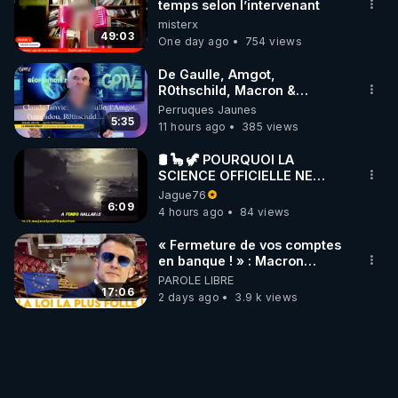
temps selon l’intervenant
misterx
49:03
One day ago
754 views
De Gaulle, Amgot,
R0thschild, Macron &
Pompidou… Macron Claude
Perruques Jaunes
Janvier, GPTV, 18 X 2024
5:35
11 hours ago
385 views
🛢 🦕 🦖 POURQUOI LA
SCIENCE OFFICIELLE NE
CONNAÎT-ELLE PAS LA VRAIE
Jague76
ORIGINE DU PÉTROLE ?
6:09
4 hours ago
84 views
« Fermeture de vos comptes
en banque ! » : Macron
impose une loi folle !
PAROLE LIBRE
17:06
2 days ago
3.9 k views