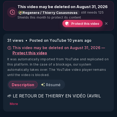
This video may be deleted on August 31, 2026
still needs 125
Regenere / Thierry Casasnovas
Shields this month to protect its content
Protect this video
31 views
Posted on YouTube 10 years ago
This video may be deleted on August 31, 2026 —
Protect this video
It was automatically imported from YouTube and replicated on
this platform.
In the case of a blockage, our system
automatically takes over. The YouTube video player remains
until the video is blocked.
Description
Résumé
🌱 LE RETOUR DE THIERRY EN VIDÉO (AVRIL 
2022)!

More
Découvrez la saison 2 des vidéos sur le nouveau 