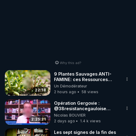
Why this ad?
9 Plantes Sauvages ANTI-
FAMINE: ces Ressources
NUTRITIVES&MéDICINALES"gratuite
Un Démodérateur
JARDIN&des Haies
22:18
2 hours ago
58 views
Opération Gergovie :
‪@38resistancegauloise‬
‪@MarionSigautOfficiel‬
Nicolas BOUVIER
‪@gladysriifard5710‬ Laëtitia
2:25:21
2 days ago
1.4 k views
Les sept signes de la fin des