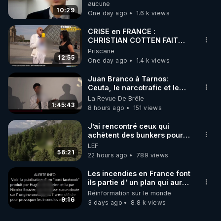
concernant le dioxyde de
aucune
carbone.
10:29
One day ago
1.6 k views
CRISE en FRANCE :
CHRISTIAN COTTEN FAIT
une étrange découverte
Priscane
12:55
One day ago
1.4 k views
Juan Branco à Tarnos:
Ceuta, le narcotrafic et le
pouvoir en France
La Revue De Brêle
1:45:43
8 hours ago
151 views
J’ai rencontré ceux qui
achètent des bunkers pour
survivre à la fin du monde
LEF
56:21
22 hours ago
789 views
Les incendies en France font
ils partie d' un plan qui aurait
débuté le 11 septembre 2001
Réinformation sur le monde
?
9:16
3 days ago
8.8 k views