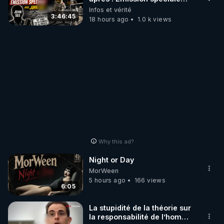
avec John Doe !** 👨 🚀✨
Infos et vérité
3:46:45
18 hours ago
1.0 k views
Why this ad?
Night or Day
MorWeen
5 hours ago
166 views
6:05
La stupidité de la théorie sur
la responsabilité de l’homme