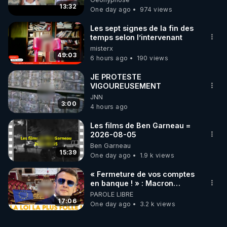
13:32
One day ago
974 views
https://tinyurl.com/cagnottefred
Les sept signes de la fin des
Vidéos de tous les Lives et articles d'utilité publique 
temps selon l’intervenant
misterx
de Frédéric Laroche (Bestofcomputer) en 2023-
49:03
6 hours ago
190 views
https://tinyurl.com/grandreveil2024
JE PROTESTE
VIGOUREUSEMENT
JNN
3:00
4 hours ago
Les films de Ben Garneau =
2026-08-05
Ben Garneau
15:39
One day ago
1.9 k views
« Fermeture de vos comptes
en banque ! » : Macron
impose une loi folle !
PAROLE LIBRE
17:06
One day ago
3.2 k views