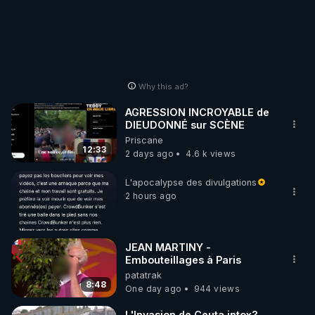
Why this ad?
AGRESSION INCROYABLE de
DIEUDONNÉ sur SCÈNE
Priscane
12:33
2 days ago
4.6 k views
L'apocalypse des divulgations
2 hours ago
JEAN MARTINY -
Embouteillages à Paris
patatrak
8:48
One day ago
944 views
L'Invasion de Ceuta intox?