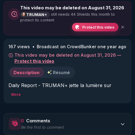
This video may be deleted on August 31, 2026
still needs 44 Shields this month to
TRUMAN+
protect its content
Protect this video
167 views
Broadcast on CrowdBunker one year ago
This video may be deleted on August 31, 2026 —
Protect this video
Description
Résumé
Daily Report - TRUMAN+ jette la lumière sur 
l'ombre de l'Agence Intelligente de Ciblage & Co :

More
Un reportage journalier sur les tortures que je 
subis, lors de mon ciblage, au jour le jour, à 
0
Comments
chaque nuit que je ne peux pas dormir, et à chaque 
Be the first to comment
fois que je suis attaqué à mort.
