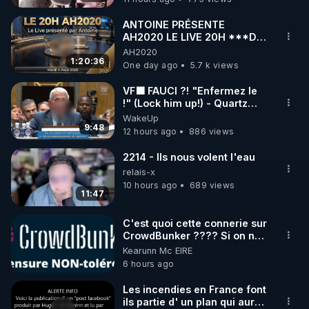
ANTOINE PRÉSENTE
AH2020 LE LIVE 20H ***DU
https://vk.com/bestofcomputer
04/08/2026*** 📷LE
AH2020
GRAND RÉVEIL EST EN
1:20:36
One day ago
5.7 k views
MARCHE 📷
https://odysee.com/@Bestofcomputer:1
VF🟩 FAUCI ?! "Enfermez le
!" (Lock him up!) - Quartz
Traduction
WakeUp
9:48
12 hours ago
886 views
https://twitter.com/bestofcomputer
2214 - Ils nous volent l'eau
relais-x
10 hours ago
689 views
https://www.facebook.com/bestofcomputer
11:47
C'est quoi cette connerie sur
CrowdBunker ???? Si on ne
https://rumble.com/bestofcomputer
peut plus publier, c'est un
Kearunn Mc EIRE
peu de la censure. Ne payez
6 hours ago
pas les boucliers pour voir
mes vidéos, c'est une
https://t.me/bestofcomputerlive
Les incendies en France font
arnaque parce que ma
ils partie d' un plan qui aurait