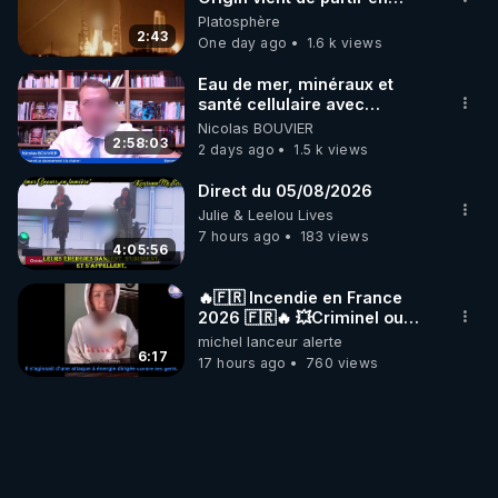
fumée.
Platosphère
2:43
One day ago
1.6 k views
Eau de mer, minéraux et
santé cellulaire avec
Grégoire Cadeau
Nicolas BOUVIER
2:58:03
2 days ago
1.5 k views
Direct du 05/08/2026
Julie & Leelou Lives
7 hours ago
183 views
4:05:56
🔥🇫🇷 Incendie en France
2026 🇫🇷🔥 💥Criminel ou
coincidence naturelle?💥
michel lanceur alerte
@NostraDamoucho
6:17
17 hours ago
760 views