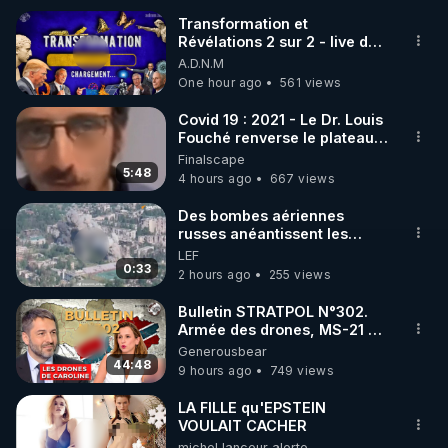
Transformation et
Révélations 2 sur 2 - live du
🌱 INSTAGRAM

07/08/26
A.D.N.M
One hour ago
561 views
https://www.instagram.com/rdlr_thierrycasasnovas/
http://rgnr.li/instagram
Covid 19 : 2021 - Le Dr. Louis
Fouché renverse le plateau
de CNews !
Finalscape
🌱 LA NEWSLETTER

5:48
4 hours ago
667 views
Pour ne pas rater l’actualité RGNR (stages, 
Des bombes aériennes
russes anéantissent les
http://rgnr.li/news
centres de contrôle de
LEF
drones de 3 brigades
0:33
2 hours ago
255 views
🌱 VIDÉOS NON CENSURÉES SUR ODYSEE 

ukrainienne
Toutes les vidéos Youtube sont aussi sur la 
Bulletin STRATPOL N°302.
Armée des drones, MS-21 en
série, missiles coréens.
Generousbear
http://rgnr.li/odysee
07.08.2026.
44:48
9 hours ago
749 views
🌱 LES STAGES EN PRÉSENTIEL

LA FILLE qu'EPSTEIN
VOULAIT CACHER
michel lanceur alerte