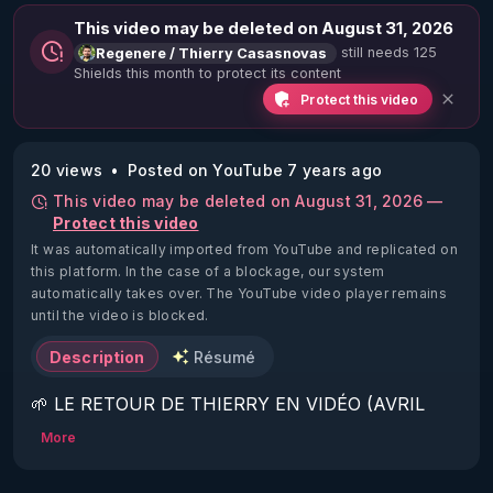
This video may be deleted on August 31, 2026
still needs 125
Regenere / Thierry Casasnovas
Shields this month to protect its content
Protect this video
20 views
Posted on YouTube 7 years ago
This video may be deleted on August 31, 2026 —
Protect this video
It was automatically imported from YouTube and replicated on
this platform.
In the case of a blockage, our system
automatically takes over. The YouTube video player remains
until the video is blocked.
Description
Résumé
🌱 LE RETOUR DE THIERRY EN VIDÉO (AVRIL 
2022)!

More
Découvrez la saison 2 des vidéos sur le nouveau 