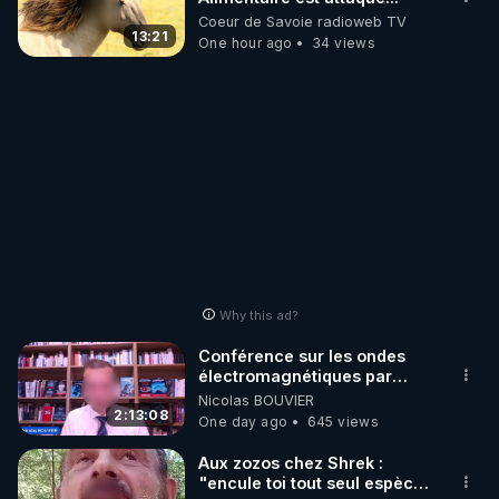
Coeur de Savoie radioweb TV
13:21
One hour ago
34 views
Why this ad?
Conférence sur les ondes
électromagnétiques par
Grégoire Caustru et Bart de
Nicolas BOUVIER
Wever !
2:13:08
One day ago
645 views
Aux zozos chez Shrek :
"encule toi tout seul espèce