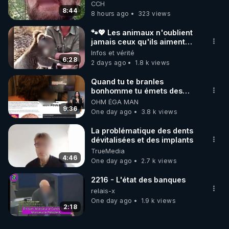
de mal polish"
CCH
8:44
8 hours ago
323 views
🐾💖 Les animaux n'oublient
jamais ceux qu'ils aiment…
🥹❤️
Infos et vérité
6:28
2 days ago
1.8 k views
Quand tu te branles
bonhomme tu émets des
ondes ils ont juste omis de
OHM ÉGA MAN
t'expliquer
9:36
One day ago
3.8 k views
La problématique des dents
dévitalisées et des implants
TrueMedia
4:46
One day ago
2.7 k views
2216 - L'état des banques
relais-x
One day ago
1.9 k views
2:18