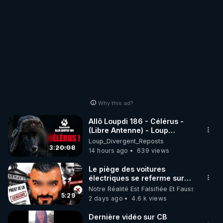
Why this ad?
Allô Loupdi 186 - Célérus -
(Libre Antenne) - Loup
Divergent 2026.08.06
Loup_Divergent_Reposts
3:20:08
14 hours ago
639 views
Le piège des voitures
électriques se referme sur
les usagers !
Notre Réalité Est Falsifiée Et Fausse
5:29
2 days ago
4.6 k views
Dernière vidéo sur CB