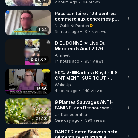
6:44
2 hours ago
34 views
code : REGENERE10

Pass sanitaire : 126 centres
▶ 30 jours gratuit sur l’application de méditation et 
commerciaux concernés par
l'obligation dans toute la
Ni Oubli Ni Pardon
de bien-être ENVOL :

France
1:34
15 hours ago
3.7 k views
Rendez-vous sur 
https://www.envol.app/code
 avec 
le code : REGENERE
DIEUDONNÉ ★ Live Du
Mercredi 5 Août 2026
Airmeet
2:27:07
14 hours ago
931 views
50% VF🟩Barbara Boyd - ILS
ONT MENTI SUR TOUT -
Jocelyne Traduction
WakeUp
15:56
4 hours ago
149 views
9 Plantes Sauvages ANTI-
FAMINE: ces Ressources
NUTRITIVES&MéDICINALES"gratuite
Un Démodérateur
JARDIN&des Haies
22:18
One day ago
399 views
DANGER notre Souveraineté
Alimentaire est attaqué...